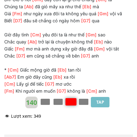
Giờ đây tình
[Bm]
yêu đôi ta là như thế
[Gbm]
sao
Chắc quay
[G]
trở lại là chuyện không thể
[D]
nào
Giấc
[Em]
mơ mà anh dựng xây giờ đây đã
[Gbm]
vội tắt
Chắc
[Db7]
em cũng sẽ chẳng về bên
[Gb7]
anh
[G7]
Hát tăng ½ tone lên
[Cm]
-----------
ĐK: Giờ ở nơi
[Cm]
đây còn lại gì cho chúng
[Gm]
ta
Chúng ta
[Ab]
đã gió mây xa như thế
[Eb]
mà
Giá
[Fm]
như ngày xưa đôi ta không yêu quá
[Gm]
vội vã
Biết
[D7]
đâu sẽ chẳng có ngày hôm
[G7]
qua
Giờ đây tình
[Cm]
yêu đôi ta là như thế
[Gm]
sao
Chắc quay
[Ab]
trở lại là chuyện không thể
[Eb]
nào
Giấc
[Fm]
mơ mà anh dựng xây giờ đây đã
[Gm]
vội tắt
Chắc
[D7]
em cũng sẽ chẳng về bên
[G7]
anh