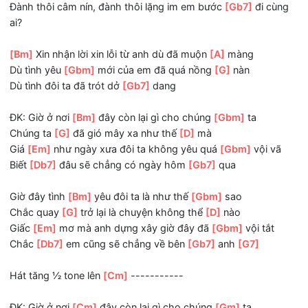
Chắc quay
[G]
trở lại là chuyện không thể
[D]
nào
Giấc
[Em]
mơ mà anh dựng xây giờ đây đã
[Gbm]
vội tắt
Chắc
[Db7]
em cũng sẽ chẳng về bên
[Gb7]
anh
Uhm ..
[Bm]
Sai thì anh đã sai, sao trách được
[A]
ai
Giờ thì tình
[Gbm]
yêu đã nhạt
[G]
phai
Đành thôi câm nín, đành thôi lặng im em bước
[Gb7]
đi c
ai?
[Bm]
Xin nhận lời xin lỗi từ anh dù đã muộn
[A]
màng
Dù tình yêu
[Gbm]
mới của em đã quá nồng
[G]
nàn
Dù tình đôi ta đã trót dở
[Gb7]
dang
ĐK: Giờ ở nơi
[Bm]
đây còn lại gì cho chúng
[Gbm]
ta
Chúng ta
[G]
đã gió mây xa như thế
[D]
mà
Giá
[Em]
như ngày xưa đôi ta không yêu quá
[Gbm]
vội v
Biết
[Db7]
đâu sẽ chẳng có ngày hôm
[Gb7]
qua