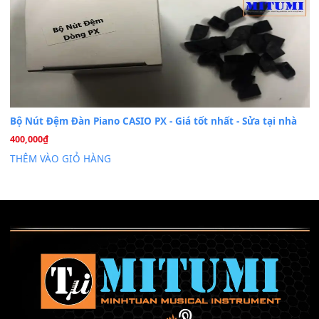
Khóa Học Hướng Dẫn Sử Dụng Đàn Organ/Keyboard
26
Th6
Chuyên Sâu TPHCM | MITUMI
Cài đặt dữ liệu sample cho đàn Yamaha PSR-S750 S95
26
Th6
Mỡ tra phím đàn Piano Organ
40,000
₫
THÊM VÀO GIỎ HÀNG