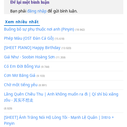
*
[Cm]
Giấc mộng giờ đã
[Eb]
tan rồi
[Ab7]
Em giờ đây cũng
[Eb]
xa rồi
[Cm]
Lấy gì để tiếc
[G7]
mơ ước
[Fm]
Khi người em muốn
[G7]
không là
[Cm]
anh
140
TAP
Lượt xem:
349
Để lại một bình luận
Bạn phải
đăng nhập
để gửi bình luận.
Xem nhiều nhất
Buông bỏ sự phụ thuộc nơi anh (Pinyin)
(18.942)
Phép Màu (OST Đàn Cá Gỗ)
(15.618)
[SHEET PIANO] Happy Birthday
(13.920)