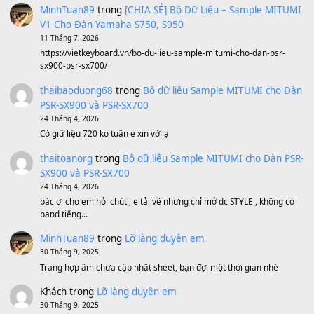
Sản phẩm dành cho bạn
BEND 4 CHIỀU MTP-5F MEGABEND
1,600,000
₫
Bánh xe Pa600 Pa900
500,000
₫
Bộ mạch phím Pa600 Pa300 Pa700 Cũ
1,200,000
₫
MinhTuan89
trong
[CHIA SẺ] Bộ Dữ Liệu – Sample MI
V1 Cho Đàn Yamaha S750, S950
11 Tháng 7, 2026
https://vietkeyboard.vn/bo-du-lieu-sample-mitumi-cho-dan-psr
sx900-psr-sx700/
thaibaoduong68
trong
Bộ dữ liệu Sample MITUMI cho