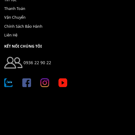
THÊM VÀO GIỎ HÀNG
Địa chỉ: 666/5A Đường Ba Tháng Hai, P.14, Q.10, TP HCM
Hotline: 0936 22 90 22
mitumi.vn@gmail.com
THÔNG TIN