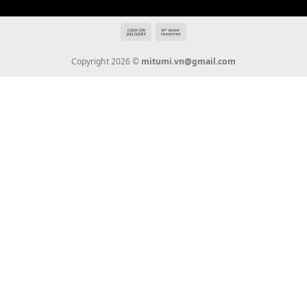
Giới Thiệu
Tin Tức
Thanh Toán
Vận Chuyển
Chính Sách Bảo Hành
Liên Hệ
KẾT NỐI CHÚNG TÔI
0936 22 90 22