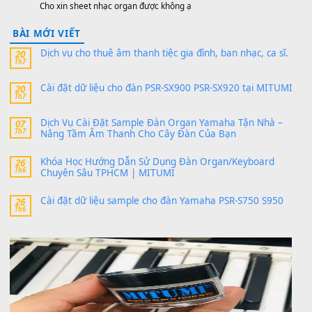
PSR-SX900 và PSR-SX700
24 Tháng 4, 2026
Có giữ liệu 720 ko tuân e xin với ạ
thaitoanorg
trong
Bộ dữ liệu Sample MITUMI cho Đàn
SX900 và PSR-SX700
24 Tháng 4, 2026
bác ơi cho em hỏi chút , e tải về nhưng chỉ mở dc STYLE , khôn
band tiếng…
MinhTuan89
trong
Lỡ làng duyên em
30 Tháng 9, 2025
Trang hợp âm chưa cập nhật sheet, bạn đợi một thời gian nhé
Khách
trong
Lỡ làng duyên em
30 Tháng 9, 2025
Cho xin sheet nhạc organ được không ạ
BÀI MỚI VIẾT
Dịch vụ cho thuê âm thanh tiệc gia đình, ban nhạc, ca s
20
Th7