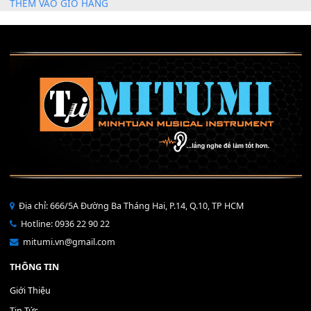
Mỡ tra phím đàn Piano Organ
40,000
₫
THÊM VÀO GIỎ HÀNG
Bộ Nút Đệm Đàn Piano CASIO PX - Giá tốt nhất - Sửa tại n
400,000
₫