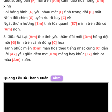
[A7]
Kết hoa trao
[Dm]
tình ghép
[E7]
hình yêu bên
[Am]
nhau.
ĐK:
Giọt sương ban
[F]
mai trên
[Am]
cành đào hoa hồng
[D
xinh
Soi bóng hình
[G]
yêu nhau mắt
[F]
tình trong đôi
[C]
mắ
Nhìn đôi chim
[G]
uyên ríu rít bay
[C]
về
Ngát thơm hương
[Em]
tình tỏa quanh
[E7]
mình trên đồi
[Am]
non.
3. Giữa Đà Lạt
[Am]
thơ tình yêu thắm đôi môi
[Dm]
hồng
môi
[G]
tình trên cánh đồng
[C]
hoa
Hạnh phúc miên
[Dm]
man hòa theo tiếng nhạc cung
[C]
Lời
[A7]
yêu giữa đêm mơ
[Dm]
màng hay khúc
[E7]
tình 
mùa
[Am]
xuân.
Quang Lê
&
Hà Thanh Xuân
Abm