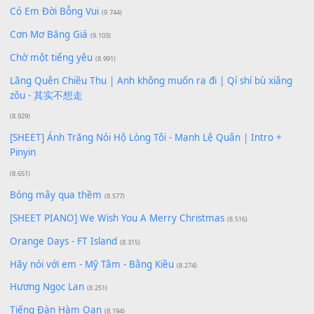
Xem nhiều nhất
Buông bỏ sự phụ thuộc nơi anh (Pinyin)
(18.942)
Phép Màu (OST Đàn Cá Gỗ)
(15.618)
[SHEET PIANO] Happy Birthday
(13.920)
Giá Như - Soobin Hoàng Sơn
(11.359)
Có Em Đời Bỗng Vui
(9.744)
Cơn Mơ Băng Giá
(9.103)
Chờ một tiếng yêu
(8.991)
Lãng Quên Chiều Thu | Anh không muốn ra đi | Qí shí bù xiǎ
zǒu - 其实不想走
(8.929)
[SHEET] Ánh Trăng Nói Hộ Lòng Tôi - Mạnh Lệ Quân | Intro +
Pinyin