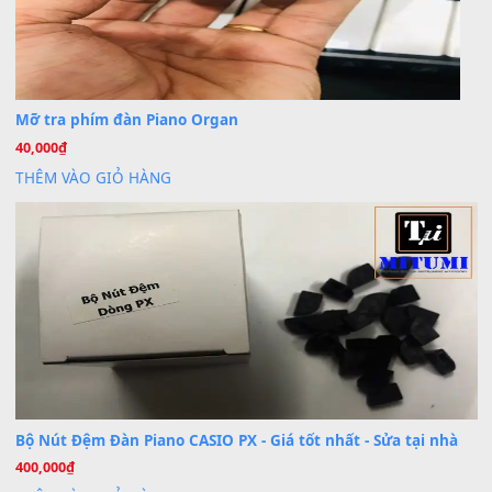
Cài đặt dữ liệu cho đàn PSR-SX900 PSR-SX920 tại MIT
20
Th7
Dịch Vụ Cài Đặt Sample Đàn Organ Yamaha Tận Nhà 
07
Th7
Nâng Tầm Âm Thanh Cho Cây Đàn Của Bạn
Khóa Học Hướng Dẫn Sử Dụng Đàn Organ/Keyboard
26
Th6
Chuyên Sâu TPHCM | MITUMI
Cài đặt dữ liệu sample cho đàn Yamaha PSR-S750 S95
26
Th6