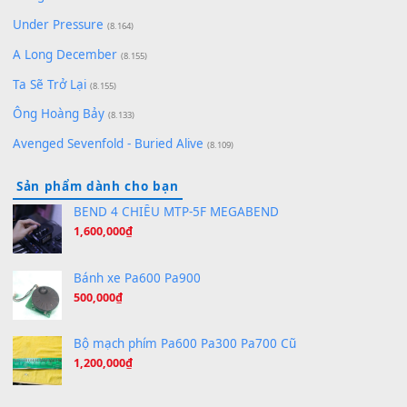
(8.651)
Bóng mây qua thềm
(8.577)
[SHEET PIANO] We Wish You A Merry Christmas
(8.516)
Orange Days - FT Island
(8.315)
Hãy nói với em - Mỹ Tâm - Bằng Kiều
(8.274)
Hương Ngọc Lan
(8.251)
Tiếng Đàn Hàm Oan
(8.194)
Under Pressure
(8.164)
A Long December
(8.155)
Ta Sẽ Trở Lại
(8.155)
Ông Hoàng Bảy
(8.133)
Avenged Sevenfold - Buried Alive
(8.109)