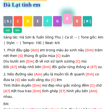
HỢP ÂM
,
Nhạc Trữ Tình
Đà Lạt tình em
A
[ b ]
C
D
E
F
G
B
[ # ]
ON
OFF
Sáng tác: Hà Sơn & Tuấn Sông Thu | Ca sĩ: -- | Tone gốc:
| Style: -- | Tempo: 100 | Beat: 4/4
1. Phút đầu gặp
[Am]
em trong màu áo xinh nâu
[Dm]
tr
nét thẹn
[G]
thùng đi giữa mùa
[C]
xuân
Dìu bước em
[Dm]
đi về nơi xứ lạnh sương
[C]
mù
Đồi
[A7]
nhấp nhô bên
[Dm]
đồi giữa rừng thông vi
[E7]
2. Nẻo đường vào
[Am]
yêu là muôn lối đi quanh
[Dm]
c
đưa ta
[G]
vào suối vắng dịu
[C]
êm
Tình thắm duyên
[Dm]
mơ đẹp như giấc mộng đêm
[C]
c