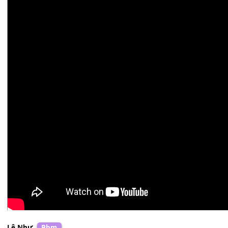
Tâm Đoan
Abm