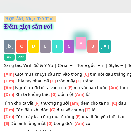
HỢP ÂM
,
Nhạc Trữ Tình
Đếm giọt sầu rơi
A
[ b ]
C
D
E
F
G
B
[ # ]
ON
OFF
Sáng tác: Vinh Sử & Y Vũ | Ca sĩ: -- | Tone gốc: Am | Style
[Am]
Giọt mưa khuya sầu rơi vào trong
[C]
tim nỗi đau t
[Dm]
Chia tay nhau đã
[G]
tròn mấy
[C]
trăng
[Am]
Người ra đi bỏ ta vào cơn
[F]
mơ với bao buồn
[Am
[Dm]
Khi ta không biết
[G]
dối một
[Am]
lời
Tình cho ta vết
[F]
thương người
[Em]
đem cho ta nỗi
[C]