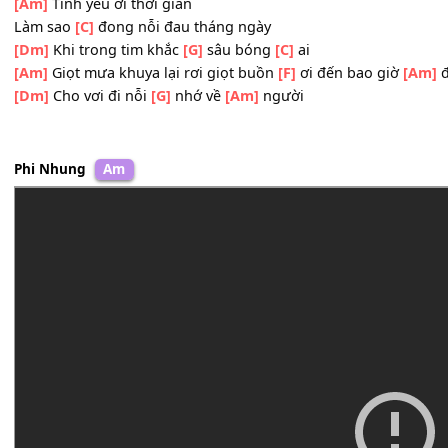
[Dm]
Còn đâu khi đón
[G]
đưa về chung
[C]
lối
[Dm]
Còn mây kia cũng qua đường
[F]
xưa thân yêu biết
[E]
Dù lạnh lùng một
[G]
bóng đơn
[Am]
côi
[Am]
Tình yêu ơi thời gian
Làm sao
[C]
đong nỗi đau tháng ngày
[Dm]
Khi trong tim khắc
[G]
sâu bóng
[C]
ai
[Am]
Giọt mưa khuya lại rơi giọt buồn
[F]
ơi đến bao giờ
[Dm]
Cho vơi đi nỗi
[G]
nhớ về
[Am]
người
Phi Nhung
Am