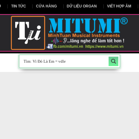
NG CHỦ
TIN TỨC
CỬA HÀNG
DỮ LIỆU ORGAN
V