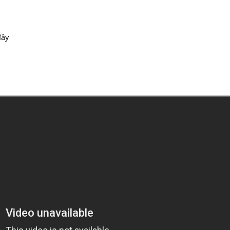
 bao
[Am]
đây