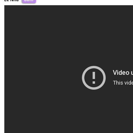
Lê Như
Bbm