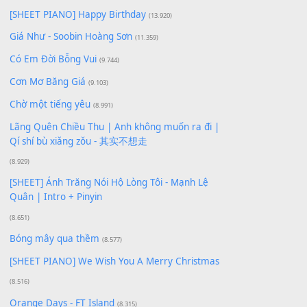
Để lại một bình luận
Bạn phải
đăng nhập
để gửi bình luận.
Xem nhiều nhất
Buông bỏ sự phụ thuộc nơi anh (Pinyin)
(18.942)
Phép Màu (OST Đàn Cá Gỗ)
(15.618)
[SHEET PIANO] Happy Birthday
(13.920)
Giá Như - Soobin Hoàng Sơn
(11.359)
Có Em Đời Bỗng Vui
(9.744)
Cơn Mơ Băng Giá
(9.103)
Chờ một tiếng yêu
(8.991)