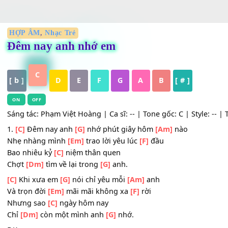
HỢP ÂM
,
Nhạc Trẻ
Đêm nay anh nhớ em
C
[ b ]
D
E
F
G
A
B
[ # ]
ON
OFF
Sáng tác: Phạm Việt Hoàng | Ca sĩ: -- | Tone gốc: C | Style
1.
[C]
Đêm nay anh
[G]
nhớ phút giây hôm
[Am]
nào
Nhẹ nhàng mình
[Em]
trao lời yêu lúc
[F]
đầu
Bao nhiêu kỷ
[C]
niệm thân quen
Chợt
[Dm]
tìm về lại trong
[G]
anh.
[C]
Khi xưa em
[G]
nói chỉ yêu mỗi
[Am]
anh