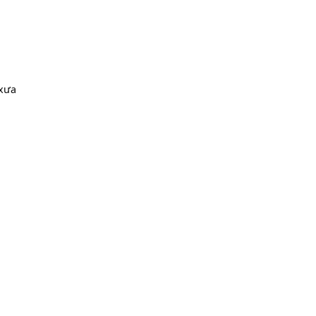
C]
bay
hơ
ày
[C]
xưa