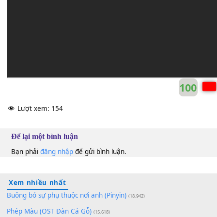
10
Lượt xem:
154