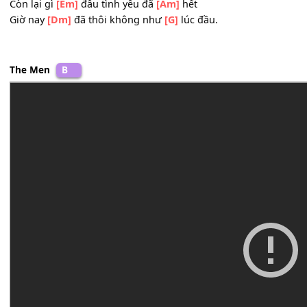
Và trọn đời
[Em]
mãi mãi không xa
[F]
rời
Nhưng sao
[C]
ngày hôm nay
Chỉ
[Dm]
còn một mình anh
[G]
nhớ.
(ĐK...)
* Giờ còn gì
[Em]
đâu lời em đã
[Am]
nói
[F]
[G]
[C]
Còn lại gì
[Em]
đâu tình yêu đã
[Am]
hết
Giờ nay
[Dm]
đã thôi không như
[G]
lúc đầu.
The Men
B