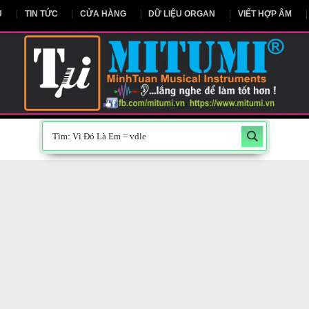
NG CHỦ
TIN TỨC
CỬA HÀNG
DỮ LIỆU ORGAN
V