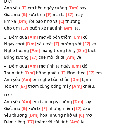
Thuở tuổi
[Dm]
hồng đôi
[F]
má em
[E7]
xinh
Anh yêu
[Am]
em như bình minh
[Dm]
nở
Tóc em
[E7]
bay cùng gió trăng
[Am]
ngàn.
ĐK1:
Anh yêu
[F]
em bên ngày cuồng
[Dm]
say
Giấc mơ
[G]
xưa tình
[F]
mãi là
[E7]
mây
Em xa
[Dm]
rồi bao nhớ và
[C]
thương
Cho tim
[E7]
buồn xé nát tình
[Am]
ta.
3. Đêm qua
[Am]
mơ về bên thềm
[Em]
cũ
Ngày chợt
[Dm]
sầu mất
[F]
hướng xót
[E7]
xa
Nghe hoang
[Am]
mang trong lời ly
[Dm]
biệt
Bóng sương
[E7]
che mờ lối đi
[Am]
về
4. Đêm qua
[Am]
mơ tình ta ngày
[Em]
đó
Thuở tình
[Dm]
hồng phiêu
[F]
lãng theo
[E7]
em
Anh yêu
[Am]
em nghe bàn chân
[Dm]
lạnh
Tóc em
[E7]
thơm cùng bóng mây
[Am]
chiều.