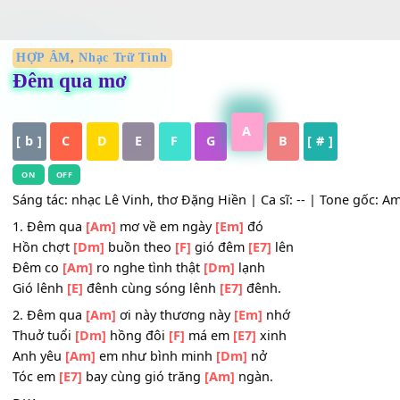
HỢP ÂM
,
Nhạc Trữ Tình
Đêm qua mơ
A
[ b ]
C
D
E
F
G
B
[ # ]
ON
OFF
Sáng tác: nhạc Lê Vinh, thơ Đặng Hiền | Ca sĩ: -- | Tone g
1. Đêm qua
[Am]
mơ về em ngày
[Em]
đó
Hồn chợt
[Dm]
buồn theo
[F]
gió đêm
[E7]
lên
Đêm co
[Am]
ro nghe tình thật
[Dm]
lạnh
Gió lênh
[E]
đênh cùng sóng lênh
[E7]
đênh.
2. Đêm qua
[Am]
ơi này thương này
[Em]
nhớ