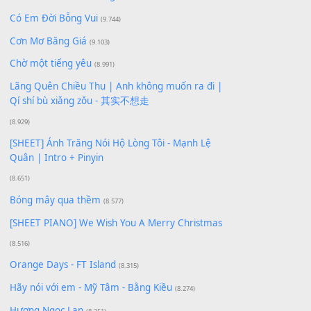
Bạn phải
đăng nhập
để gửi bình luận.
Xem nhiều nhất
Buông bỏ sự phụ thuộc nơi anh (Pinyin)
(18.942)
Phép Màu (OST Đàn Cá Gỗ)
(15.618)
[SHEET PIANO] Happy Birthday
(13.920)
Giá Như - Soobin Hoàng Sơn
(11.359)
Có Em Đời Bỗng Vui
(9.744)
Cơn Mơ Băng Giá
(9.103)
Chờ một tiếng yêu
(8.991)
Lãng Quên Chiều Thu | Anh không muốn ra đi |
Qí shí bù xiǎng zǒu - 其实不想走
(8.929)