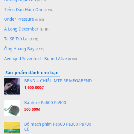
[SHEET] Ánh Trăng Nói Hộ Lòng Tôi - Mạnh Lệ
Quân | Intro + Pinyin
(8.651)
Bóng mây qua thềm
(8.577)
[SHEET PIANO] We Wish You A Merry Christmas
(8.516)
Orange Days - FT Island
(8.315)
Hãy nói với em - Mỹ Tâm - Bằng Kiều
(8.274)
Hương Ngọc Lan
(8.251)
Tiếng Đàn Hàm Oan
(8.194)
Under Pressure
(8.164)
A Long December
(8.155)
Ta Sẽ Trở Lại
(8.155)