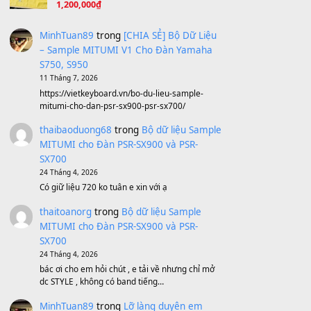
Ông Hoàng Bảy
(8.133)
Avenged Sevenfold - Buried Alive
(8.109)
Sản phẩm dành cho bạn
BEND 4 CHIỀU MTP-5F MEGABEND
1,600,000
₫
Bánh xe Pa600 Pa900
500,000
₫
Bộ mạch phím Pa600 Pa300 Pa700
Cũ
1,200,000
₫
MinhTuan89
trong
[CHIA SẺ] Bộ Dữ Liệu
– Sample MITUMI V1 Cho Đàn Yamaha