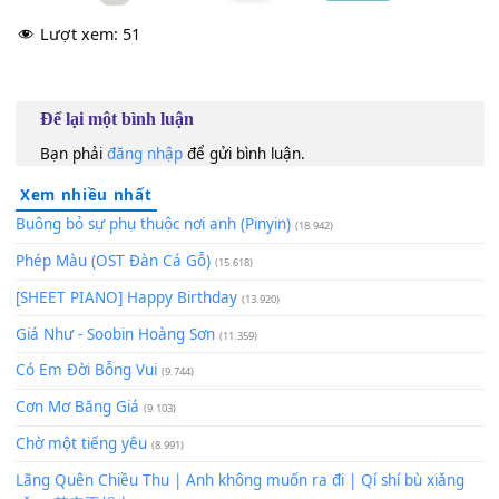
[Bm]
yuè guāng
[G]
Jiāo ào chéng zhǎng bù wàng
[A]
chū xià nà chǎng
[Bm]
gào bái shí nǐ de mó yàng
[G]
Wǒ kě yǐ
[Em]
wéi nǐ zhé duàn chì bǎng
[C]
Bù zài tiào wàng qí tā de tiān kōng zhǐ zài yǒu nǐ de dì
[A]
fāng
60
TAP
Lượt xem:
51
Để lại một bình luận
Bạn phải
đăng nhập
để gửi bình luận.
Xem nhiều nhất
Buông bỏ sự phụ thuộc nơi anh (Pinyin)
(18.942)