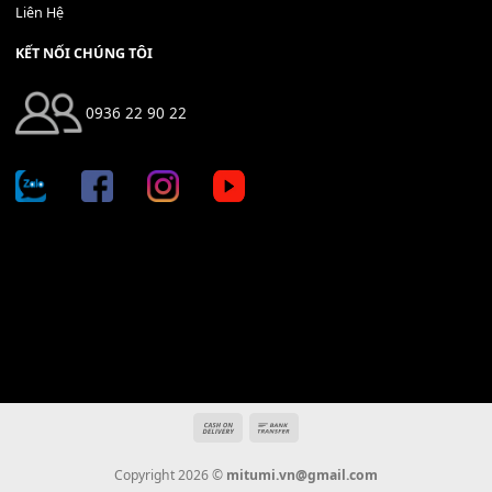
Địa chỉ: 666/5A Đường Ba Tháng Hai, P.14, Q.10, TP HCM
Hotline: 0936 22 90 22
mitumi.vn@gmail.com
THÔNG TIN
Giới Thiệu
Tin Tức