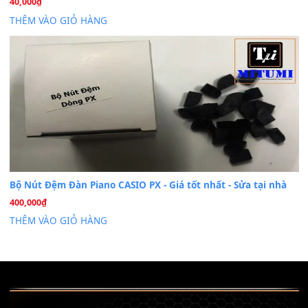
07
Th7
Nâng Tầm Âm Thanh Cho Cây Đàn Của Bạn
Khóa Học Hướng Dẫn Sử Dụng Đàn Organ/Keyboard
26
Th6
Chuyên Sâu TPHCM | MITUMI
Cài đặt dữ liệu sample cho đàn Yamaha PSR-S750 S95
26
Th6
Mỡ tra phím đàn Piano Organ