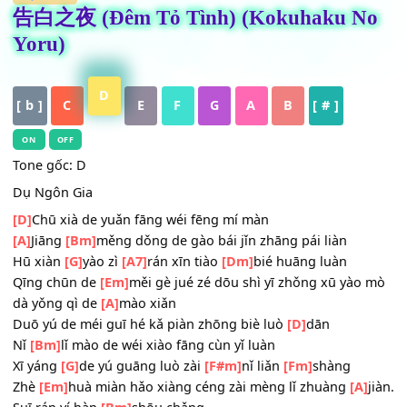
HỢP ÂM
告白之夜 (Đêm Tỏ Tình) (Kokuhaku N
Yoru)
D
[ b ]
C
E
F
G
A
B
[ # ]
ON
OFF
Tone gốc: D
Dụ Ngôn Gia
[D]
Chū xià de yuǎn fāng wéi fēng mí màn
[A]
Jiāng
[Bm]
měng dǒng de gào bái jǐn zhāng pái liàn
Hū xiàn
[G]
yào zì
[A7]
rán xīn tiào
[Dm]
bié huāng luàn
Qīng chūn de
[Em]
měi gè jué zé dōu shì yī zhǒng xū yào
dà yǒng qì de
[A]
mào xiǎn
Duō yú de méi guī hé kǎ piàn zhōng biè luò
[D]
dān