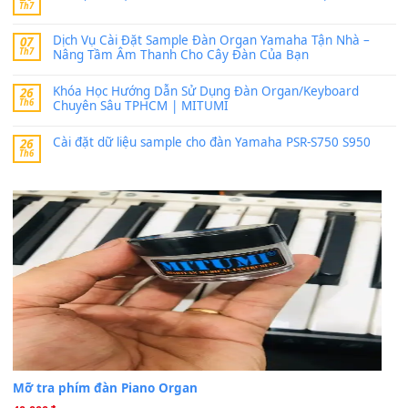
thaitoanorg
trong
Bộ dữ liệu Sample MITUMI cho Đàn
SX900 và PSR-SX700
24 Tháng 4, 2026
bác ơi cho em hỏi chút , e tải về nhưng chỉ mở dc STYLE , khôn
band tiếng…
MinhTuan89
trong
Lỡ làng duyên em
30 Tháng 9, 2025
Trang hợp âm chưa cập nhật sheet, bạn đợi một thời gian nhé
Khách
trong
Lỡ làng duyên em
30 Tháng 9, 2025
Cho xin sheet nhạc organ được không ạ
BÀI MỚI VIẾT
Dịch vụ cho thuê âm thanh tiệc gia đình, ban nhạc, ca s
20
Th7
Cài đặt dữ liệu cho đàn PSR-SX900 PSR-SX920 tại MIT
20
Th7
Dịch Vụ Cài Đặt Sample Đàn Organ Yamaha Tận Nhà 