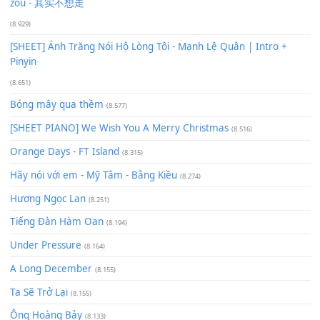
Phép Màu (OST Đàn Cá Gỗ)
(15.618)
[SHEET PIANO] Happy Birthday
(13.920)
Giá Như - Soobin Hoàng Sơn
(11.359)
Có Em Đời Bỗng Vui
(9.744)
Cơn Mơ Băng Giá
(9.103)
Chờ một tiếng yêu
(8.991)
Lãng Quên Chiều Thu | Anh không muốn ra đi | Qí shí bù xiǎ
zǒu - 其实不想走
(8.929)
[SHEET] Ánh Trăng Nói Hộ Lòng Tôi - Mạnh Lệ Quân | Intro +
Pinyin
(8.651)
Bóng mây qua thềm
(8.577)
[SHEET PIANO] We Wish You A Merry Christmas