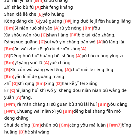
Nǐ
[Bm]
lǐ mào de wéi xiào fāng cùn yǐ luàn
Xī yáng
[G]
de yú guāng luò zài
[F#m]
nǐ liǎn
[Fm]
shàng
Zhè
[Em]
huà miàn hǎo xiàng céng zài mèng lǐ zhuàng
[A
Suī rán yí hàn
[Bm]
shōu chǎng
Zhì shào bù fù
[A]
zhè fēng kháng
Shān xià liè chē
[E]
yáo huàng
Kōng dàng de
[G]
yuè guāng
[F#]
jìng duō le jǐ fēn huāng 
[Bm]
Sī niàn ruò shì yào
[A]
rù yè néng
[Bm]
fǒu
Xià shǒu wēn róu
[G]
shàn liáng
[F#]
bié tài xiāo zhāng.
Ràng yuè guāng
[G]
suí wǒ yín chàng bàn wǒ
[A]
liú làng l
[Bm]
ān wèi zhè kē gū dú de xīn zàng
[A]
[G]
Dēng huǒ huī huáng bēi shāng
[A]
jiù hǎo xiàng yǐng z
[Bm]
yī yàng yuè lā
[A]
yuè cháng
[G]
Xīn cún wú wàng wéi fēng
[A]
chuī miè le céng jīng
[Bm]
yǎn lǐ nǐ de guāng máng
Zhǐ
[G]
shì qìng
[Em]
xìng
[D]
hái kě yǐ fēi xiáng
Ér
[C]
nǐ jiāng huì shì wǒ yī shēng dōu niàn niàn bù wàng