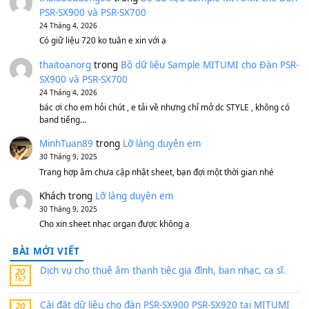
Bánh xe Pa600 Pa900
500,000
₫
Bộ mạch phím Pa600 Pa300 Pa700 Cũ
1,200,000
₫
MinhTuan89
trong
[CHIA SẺ] Bộ Dữ Liệu – Sample MI
V1 Cho Đàn Yamaha S750, S950
11 Tháng 7, 2026
https://vietkeyboard.vn/bo-du-lieu-sample-mitumi-cho-dan-psr
sx900-psr-sx700/
thaibaoduong68
trong
Bộ dữ liệu Sample MITUMI cho
PSR-SX900 và PSR-SX700
24 Tháng 4, 2026
Có giữ liệu 720 ko tuân e xin với ạ