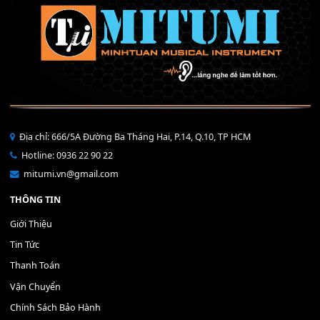
40,000
₫
THÊM VÀO GIỎ HÀNG
Bộ Nút Đệm Đàn Piano CASIO PX - Giá tốt nhất - Sửa tại n
400,000
₫
THÊM VÀO GIỎ HÀNG