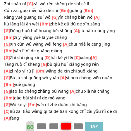
yuǎn
[A]
fāng.
[F#m]
Yè màn cháng sī sù guān bù zhù lái huí
[Bm]
yóu d
[F#m]
Chuāng wài niàn xì yǔ
[Bm]
děng bēi shāng fěn mò
dēng chǎng
Shuí de qīng
[Em]
chūn bù
[Gm]
céng yǒu mǎ luàn
[F#m7
huāng
[B]
hé shī wàng
Zhì shǎo nǐ
[G]
zài wǒ rén shēng de shǐ cè lǐ
Cún zài guò měi hǎo de shí
[Gm]
guāng
[Bm]
Ràng yuè guāng suí wǒ
[G]
yín chàng bàn wǒ
[A]
liú
làng lái ān wèi
[Bm]
zhè kē gū dú de xīn zàng
[G]
Dēng huǒ huī huáng bēi shāng
[A]
jiù hǎo xiàng yǐng
[Bm]
zi yī yàng yuè lā yuè cháng
[G]
Xīn cún wú wàng wéi fēng
[A]
chuī miè le céng jīng
[Bm]
yǎn lǐ nǐ de guāng máng
[G]
Zhǐ shì qìng xìng
[D]
hái kě yǐ fēi
[C]
xiáng
[A]
Tǎng ruò cǐ shēng
[G]
bù qiú huí xiǎng yōng rén
[A]
zì rǎo yī rú jì
[Bm]
wǎng de xīn zhī suǒ xiàng
[G]
Bù jù shí guāng wǒ yuàn
[A]
yì huà chéng wēn nuǎn