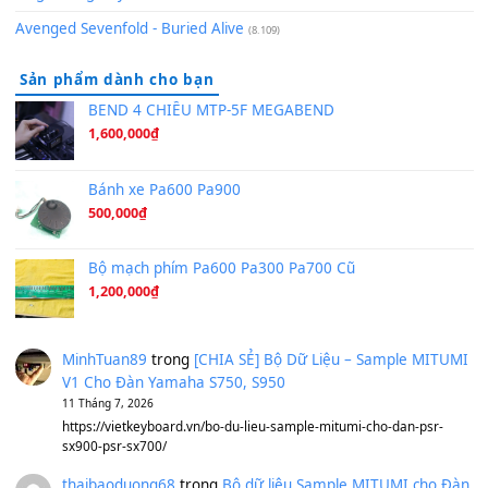
(8.516)
Orange Days - FT Island
(8.315)
Hãy nói với em - Mỹ Tâm - Bằng Kiều
(8.274)
Hương Ngọc Lan
(8.251)
Tiếng Đàn Hàm Oan
(8.194)
Under Pressure
(8.164)
A Long December
(8.155)
Ta Sẽ Trở Lại
(8.155)
Ông Hoàng Bảy
(8.133)
Avenged Sevenfold - Buried Alive
(8.109)
Sản phẩm dành cho bạn
BEND 4 CHIỀU MTP-5F MEGABEND
1,600,000
₫