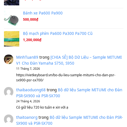
A Long December
(8.155)
Ta Sẽ Trở Lại
(8.155)
Ông Hoàng Bảy
(8.133)
Avenged Sevenfold - Buried Alive
(8.109)
Sản phẩm dành cho bạn
BEND 4 CHIỀU MTP-5F MEGABEND
1,600,000
₫
Bánh xe Pa600 Pa900
500,000
₫
Bộ mạch phím Pa600 Pa300 Pa700 Cũ
1,200,000
₫