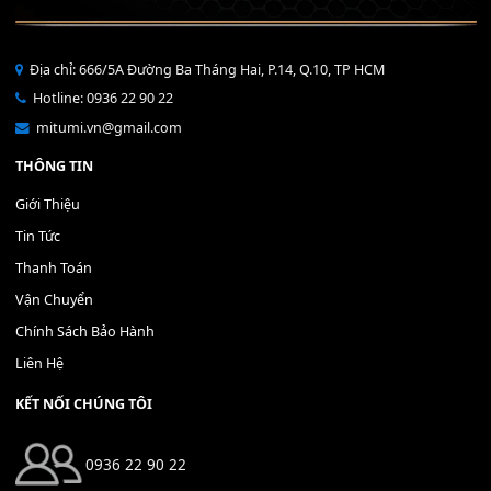
Bộ Nút Đệm Đàn Piano CASIO PX - Giá tốt nhất - Sửa tại n
400,000
₫
THÊM VÀO GIỎ HÀNG