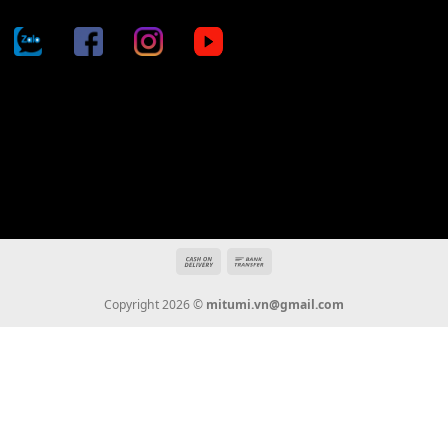
Địa chỉ: 666/5A Đường Ba Tháng Hai, P.14, Q.10, TP HCM
Hotline: 0936 22 90 22
mitumi.vn@gmail.com
THÔNG TIN
Giới Thiệu
Tin Tức
Thanh Toán
Vận Chuyển
Chính Sách Bảo Hành
Liên Hệ
KẾT NỐI CHÚNG TÔI