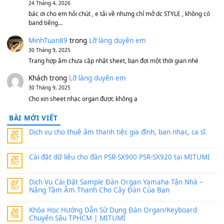
MinhTuan89
trong
[CHIA SẺ] Bộ Dữ Liệu – Sample MI
V1 Cho Đàn Yamaha S750, S950
11 Tháng 7, 2026
https://vietkeyboard.vn/bo-du-lieu-sample-mitumi-cho-dan-psr
sx900-psr-sx700/
thaibaoduong68
trong
Bộ dữ liệu Sample MITUMI cho
PSR-SX900 và PSR-SX700
24 Tháng 4, 2026
Có giữ liệu 720 ko tuân e xin với ạ
thaitoanorg
trong
Bộ dữ liệu Sample MITUMI cho Đàn
SX900 và PSR-SX700
24 Tháng 4, 2026
bác ơi cho em hỏi chút , e tải về nhưng chỉ mở dc STYLE , khôn
band tiếng…
MinhTuan89
trong
Lỡ làng duyên em
30 Tháng 9, 2025
Trang hợp âm chưa cập nhật sheet, bạn đợi một thời gian nhé