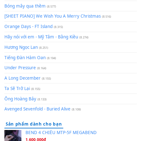
Chờ một tiếng yêu
(8.991)
Lãng Quên Chiều Thu | Anh không muốn ra đi | Qí shí bù xiǎ
zǒu - 其实不想走
(8.929)
[SHEET] Ánh Trăng Nói Hộ Lòng Tôi - Mạnh Lệ Quân | Intro +
Pinyin
(8.651)
Bóng mây qua thềm
(8.577)
[SHEET PIANO] We Wish You A Merry Christmas
(8.516)
Orange Days - FT Island
(8.315)
Hãy nói với em - Mỹ Tâm - Bằng Kiều
(8.274)
Hương Ngọc Lan
(8.251)
Tiếng Đàn Hàm Oan
(8.194)
Under Pressure
(8.164)