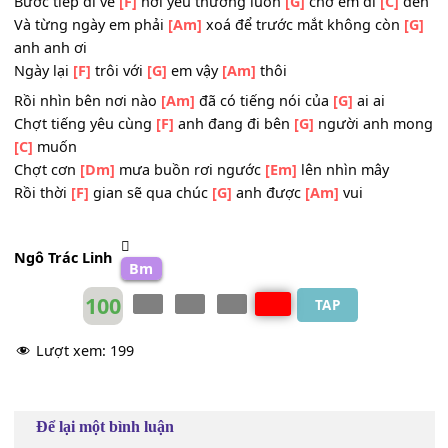
Ùa
[F]
về dần
[G]
bước vì
[Am]
ai
ĐK: Và từng ngày qua phải
[Am]
cố để nước mắt không 
[G]
rơi rơi
Bước tiếp đi về
[F]
nơi yêu thương luôn
[G]
chờ em đi
[C]
Và từng ngày em phải
[Am]
xoá để trước mắt không cò
anh anh ơi
Ngày lại
[F]
trôi với
[G]
em vậy
[Am]
thôi
Rồi nhìn bên nơi nào
[Am]
đã có tiếng nói của
[G]
ai ai
Chợt tiếng yêu cùng
[F]
anh đang đi bên
[G]
người anh 
[C]
muốn
Chợt cơn
[Dm]
mưa buồn rơi ngước
[Em]
lên nhìn mây
Rồi thời
[F]
gian sẽ qua chúc
[G]
anh được
[Am]
vui
Ngô Trác Linh
Bm
100
TAP