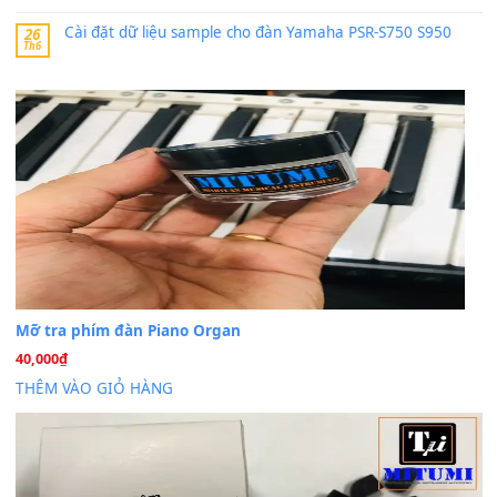
Khách
trong
Lỡ làng duyên em
30 Tháng 9, 2025
Cho xin sheet nhạc organ được không ạ
BÀI MỚI VIẾT
Dịch vụ cho thuê âm thanh tiệc gia đình, ban nhạc, ca s
20
Th7
Cài đặt dữ liệu cho đàn PSR-SX900 PSR-SX920 tại MIT
20
Th7
Dịch Vụ Cài Đặt Sample Đàn Organ Yamaha Tận Nhà 
07
Th7
Nâng Tầm Âm Thanh Cho Cây Đàn Của Bạn
Khóa Học Hướng Dẫn Sử Dụng Đàn Organ/Keyboard
26
Th6
Chuyên Sâu TPHCM | MITUMI
Cài đặt dữ liệu sample cho đàn Yamaha PSR-S750 S95
26
Th6