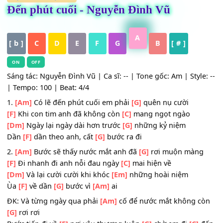
HỢP ÂM
,
Nhạc Trẻ
Đến phút cuối - Nguyễn Đình Vũ
A
[ b ]
C
D
E
F
G
B
[ # ]
ON
OFF
Sáng tác: Nguyễn Đình Vũ | Ca sĩ: -- | Tone gốc: Am | Styl
| Tempo: 100 | Beat: 4/4
1.
[Am]
Có lẽ đến phút cuối em phải
[G]
quên nụ cười
[F]
Khi con tim anh đã không còn
[C]
mang ngọt ngào
[Dm]
Ngày lại ngày dài hơn trước
[G]
những kỷ niệm
Dần
[F]
dần theo anh, cất
[G]
bước ra đi
2.
[Am]
Bước sẽ thấy nước mắt anh đã
[G]
rơi muộn màn
[F]
Đi nhanh đi anh nỗi đau ngày
[C]
mai hiện về
[Dm]
Và lại cười cười khi khóc
[Em]
những hoài niệm