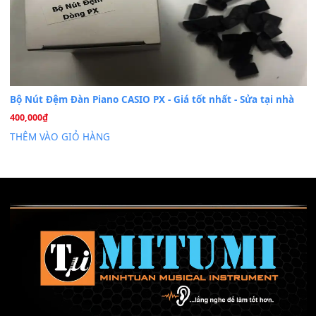
Mỡ tra phím đàn Piano Organ
40,000
₫
THÊM VÀO GIỎ HÀNG