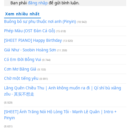
Lượt xem:
199
Để lại một bình luận
Bạn phải
đăng nhập
để gửi bình luận.
Xem nhiều nhất
Buông bỏ sự phụ thuộc nơi anh (Pinyin)
(18.942)
Phép Màu (OST Đàn Cá Gỗ)
(15.618)
[SHEET PIANO] Happy Birthday
(13.920)
Giá Như - Soobin Hoàng Sơn
(11.359)
Có Em Đời Bỗng Vui
(9.744)
Cơn Mơ Băng Giá
(9.103)