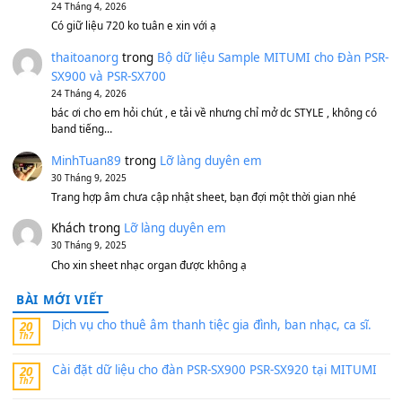
1,600,000
₫
Bánh xe Pa600 Pa900
500,000
₫
Bộ mạch phím Pa600 Pa300 Pa700 Cũ
1,200,000
₫
MinhTuan89
trong
[CHIA SẺ] Bộ Dữ Liệu – Sample MI
V1 Cho Đàn Yamaha S750, S950
11 Tháng 7, 2026
https://vietkeyboard.vn/bo-du-lieu-sample-mitumi-cho-dan-psr
sx900-psr-sx700/
thaibaoduong68
trong
Bộ dữ liệu Sample MITUMI cho
PSR-SX900 và PSR-SX700
24 Tháng 4, 2026
Có giữ liệu 720 ko tuân e xin với ạ