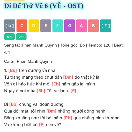
HỢP ÂM
Đi Để Trở Về 6 (VỀ - OST)
[ b ]
C
D
E
F
G
A
B
[ # ]
ON
OFF
Sáng tác:Phan Mạnh Quỳnh
| Tone gốc: Bb | Tempo: 120 | Be
4/4
Ca Sĩ: Phan Mạnh Quỳnh
1.
[Bb]
Trên đường về nhà
Tư trang mang theo chút đắn
[Dm]
đo thật kỳ lạ
Vốn dĩ háo hức khi mỗi
[Eb]
năm gặp lại mình
Ngay ở nơi mùa
[Bb]
Tết se lạnh.
[F]
Đi
[Bb]
chung vài đoạn đường