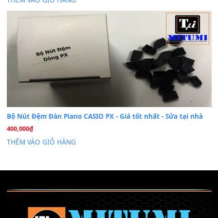
Dịch Vụ Cài Đặt Sample Đàn Organ Yamaha Tận Nhà 
07
Th7
Nâng Tầm Âm Thanh Cho Cây Đàn Của Bạn
Khóa Học Hướng Dẫn Sử Dụng Đàn Organ/Keyboard
26
Th6
Chuyên Sâu TPHCM | MITUMI
Cài đặt dữ liệu sample cho đàn Yamaha PSR-S750 S95
26
Th6
Mỡ tra phím đàn Piano Organ