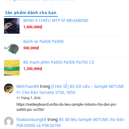
[SHEET PIANO] We Wish You A Merry Christmas
(8.516)
Orange Days - FT Island
(8.315)
Hãy nói với em - Mỹ Tâm - Bằng Kiều
(8.274)
Hương Ngọc Lan
(8.251)
Tiếng Đàn Hàm Oan
(8.194)
Under Pressure
(8.164)
A Long December
(8.155)
Ta Sẽ Trở Lại
(8.155)
Ông Hoàng Bảy
(8.133)
Avenged Sevenfold - Buried Alive
(8.109)
Sản phẩm dành cho bạn
BEND 4 CHIỀU MTP-5F MEGABEND