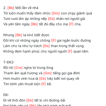
Đi về thôi đón
[Eb]
tết chân như nhẹ nhàng
Trong những lời thăm hỏi
[Gm]
nhau mong nhiều cố gắng
Đời người dù nơi cách
[Eb]
xa mang nhiều vai
[Cm]
gánh t
nặng
Thì
[F]
quê hương yêu thương luôn dang cánh tay
Đi để trở
[Bb]
về.
2.
[Bb]
Mỗi lần về nhà
Tôi luôn muốn thấy đám nhóc
[Dm]
con chạy giành quà
Tươi vươi ấm áp những nếp
[Eb]
nhăn nơi người già
Và yên tâm ngày
[Bb]
tết đủ đầy cho mẹ
[F]
cha.
Nhưng
[Bb]
ta khó biết được
Đôi khi có những ngày chông
[F]
gai ngăn bước đường
Làm cho ta như tự trách
[Eb]
than trong thất vọng
Không đem hạnh phúc cho người người
[F]
quan tâm.
T-ĐK2: