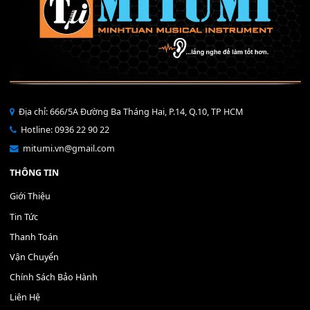
40,000
₫
THÊM VÀO GIỎ HÀNG
Bộ Nút Đệm Đàn Piano CASIO PX - Giá tốt nhất - Sửa tại n
400,000
₫
THÊM VÀO GIỎ HÀNG