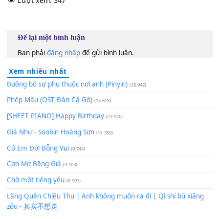
Đi để trở
[Bb]
về.
* Đời thật đẹp nhưng cũng có
[Eb]
lúc tồi tệ, mạnh
[F]
mẽ 
qua
Ta
[Dm]
sẽ học được những ý
[Gm]
nghĩa sâu xa
Tin vào
[Eb]
chính mình và nghỉ đôi
[F]
chút ở nơi
Đi để trở
[Bb]
về.
120
TAP
Lượt xem:
347
Để lại một bình luận
Bạn phải
đăng nhập
để gửi bình luận.
Xem nhiều nhất
Buông bỏ sự phụ thuộc nơi anh (Pinyin)
(18.942)