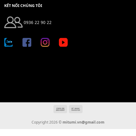
Địa chỉ: 666/5A Đường Ba Tháng Hai, P.14, Q.10, TP HCM
Hotline: 0936 22 90 22
mitumi.vn@gmail.com
THÔNG TIN
Giới Thiệu
Tin Tức