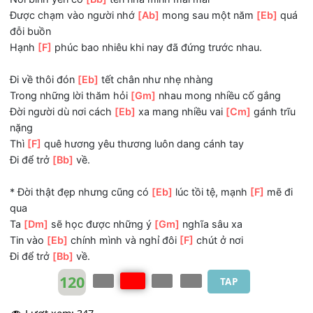
Rồi tôi
[Cm]
nghe từ trong lòng
Thanh âm quê hương và
[Gm]
tiếng gọi gia đình
Hơn muôn vinh hoa là
[Eb]
hãy biết nơi quay về
Tìm bình yên thoát bộn
[F]
bề.
ĐK:
Đi về thôi đón
[Eb]
tết lo chi đường dài
Nơi bình yên có
[Bb]
tên nhà mình mãi mãi
Được chạm vào người nhớ
[Ab]
mong sau một năm
[Eb]
đỗi buồn
Hạnh
[F]
phúc bao nhiêu khi nay đã đứng trước nhau.
Đi về thôi đón
[Eb]
tết chân như nhẹ nhàng
Trong những lời thăm hỏi
[Gm]
nhau mong nhiều cố gắng
Đời người dù nơi cách
[Eb]
xa mang nhiều vai
[Cm]
gánh t
nặng
Thì
[F]
quê hương yêu thương luôn dang cánh tay