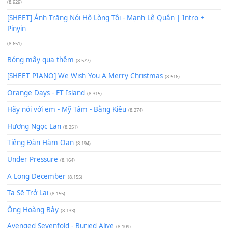
Phép Màu (OST Đàn Cá Gỗ)
(15.618)
[SHEET PIANO] Happy Birthday
(13.920)
Giá Như - Soobin Hoàng Sơn
(11.359)
Có Em Đời Bỗng Vui
(9.744)
Cơn Mơ Băng Giá
(9.103)
Chờ một tiếng yêu
(8.991)
Lãng Quên Chiều Thu | Anh không muốn ra đi | Qí shí bù xiǎ
zǒu - 其实不想走
(8.929)
[SHEET] Ánh Trăng Nói Hộ Lòng Tôi - Mạnh Lệ Quân | Intro +
Pinyin
(8.651)
Bóng mây qua thềm
(8.577)