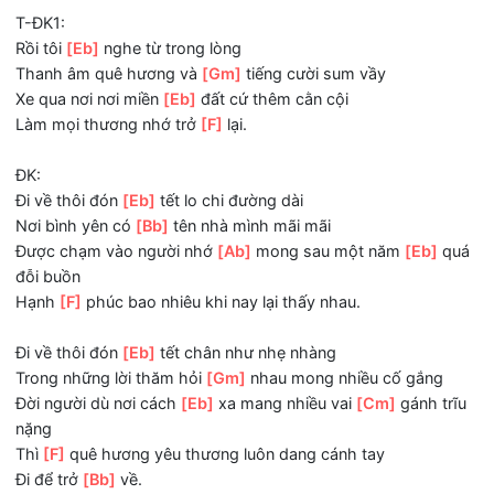
Qua đôi mắt, tôi nhìn
[Dm]
những người đồng hành
Bâng khuâng như tôi bởi năm
[Eb]
qua chẳng bình thườn
Và không biết có
[F]
nên về?
T-ĐK1:
Rồi tôi
[Eb]
nghe từ trong lòng
Thanh âm quê hương và
[Gm]
tiếng cười sum vầy
Xe qua nơi nơi miền
[Eb]
đất cứ thêm cằn cội
Làm mọi thương nhớ trở
[F]
lại.
ĐK:
Đi về thôi đón
[Eb]
tết lo chi đường dài
Nơi bình yên có
[Bb]
tên nhà mình mãi mãi
Được chạm vào người nhớ
[Ab]
mong sau một năm
[Eb]
đỗi buồn
Hạnh
[F]
phúc bao nhiêu khi nay lại thấy nhau.