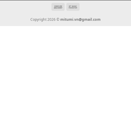
Tin Tức
Thanh Toán
Vận Chuyển
Chính Sách Bảo Hành
Liên Hệ
KẾT NỐI CHÚNG TÔI
0936 22 90 22