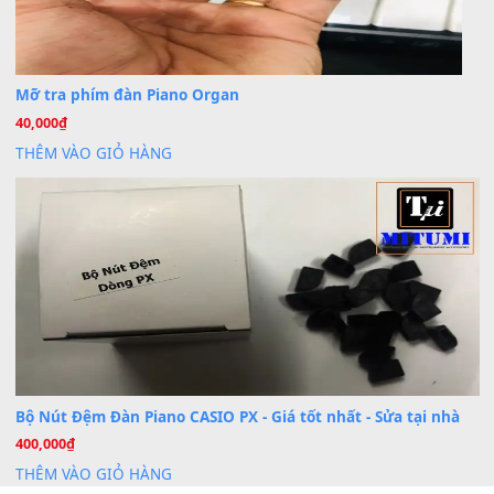
Cài đặt dữ liệu cho đàn PSR-SX900 PSR-SX920 tại MIT
20
Th7
Dịch Vụ Cài Đặt Sample Đàn Organ Yamaha Tận Nhà 
07
Th7
Nâng Tầm Âm Thanh Cho Cây Đàn Của Bạn
Khóa Học Hướng Dẫn Sử Dụng Đàn Organ/Keyboard
26
Th6
Chuyên Sâu TPHCM | MITUMI
Cài đặt dữ liệu sample cho đàn Yamaha PSR-S750 S95
26
Th6