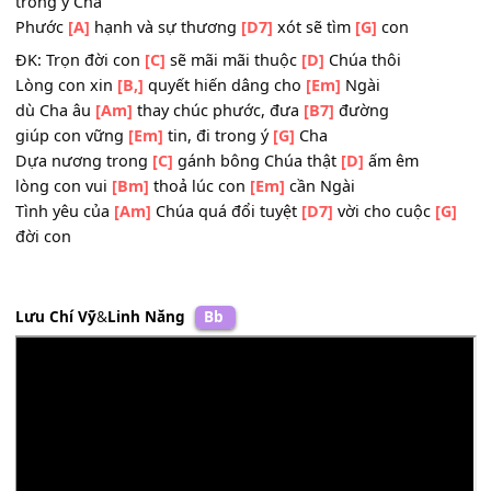
2.
[G]
Cha hằng luôn bên chăm sóc con
[C]
mỗi ngày,
[Am]
xoa dịu lòng con những lúc
[Bm]
ưu phiền
Ngài đưa
[G]
con qua bao khó khăn, trọn đời con
[Em]
xi
trong ý Cha
Phước
[A]
hạnh và sự thương
[D7]
xót sẽ tìm
[G]
con
ĐK: Trọn đời con
[C]
sẽ mãi mãi thuộc
[D]
Chúa thôi
Lòng con xin
[B,]
quyết hiến dâng cho
[Em]
Ngài
dù Cha âu
[Am]
thay chúc phước, đưa
[B7]
đường
giúp con vững
[Em]
tin, đi trong ý
[G]
Cha
Dựa nương trong
[C]
gánh bông Chúa thật
[D]
ấm êm
lòng con vui
[Bm]
thoả lúc con
[Em]
cần Ngài
Tình yêu của
[Am]
Chúa quá đổi tuyệt
[D7]
vời cho cuộc
[
đời con
Lưu Chí Vỹ
&
Linh Năng
Bb