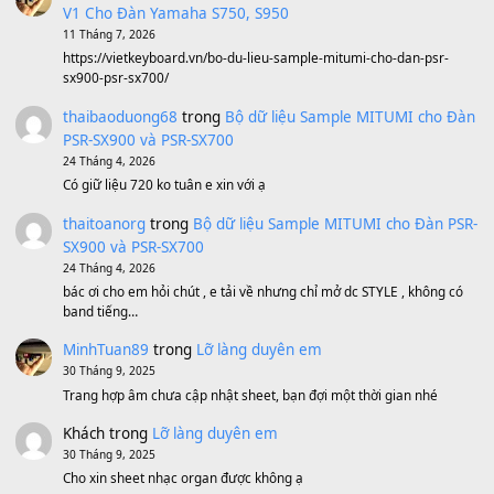
Sản phẩm dành cho bạn
BEND 4 CHIỀU MTP-5F MEGABEND
1,600,000
₫
Bánh xe Pa600 Pa900
500,000
₫
Bộ mạch phím Pa600 Pa300 Pa700 Cũ
1,200,000
₫
MinhTuan89
trong
[CHIA SẺ] Bộ Dữ Liệu – Sample MI
V1 Cho Đàn Yamaha S750, S950
11 Tháng 7, 2026
https://vietkeyboard.vn/bo-du-lieu-sample-mitumi-cho-dan-psr
sx900-psr-sx700/
thaibaoduong68
trong
Bộ dữ liệu Sample MITUMI cho
PSR-SX900 và PSR-SX700