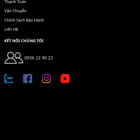
Địa chỉ: 666/5A Đường Ba Tháng Hai, P.14, Q.10, TP HCM
Hotline: 0936 22 90 22
mitumi.vn@gmail.com
THÔNG TIN
Giới Thiệu