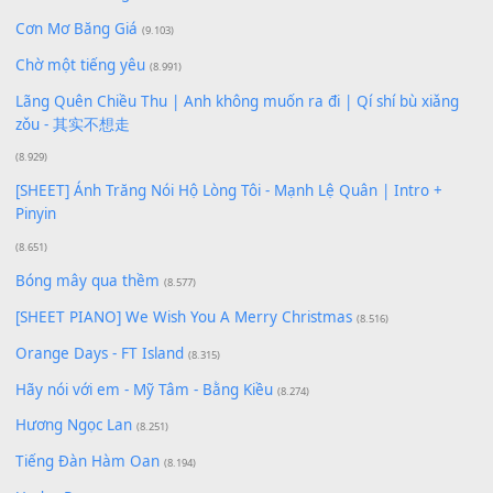
Xem nhiều nhất
Buông bỏ sự phụ thuộc nơi anh (Pinyin)
(18.942)
Phép Màu (OST Đàn Cá Gỗ)
(15.618)
[SHEET PIANO] Happy Birthday
(13.920)
Giá Như - Soobin Hoàng Sơn
(11.359)
Có Em Đời Bỗng Vui
(9.744)
Cơn Mơ Băng Giá
(9.103)
Chờ một tiếng yêu
(8.991)
Lãng Quên Chiều Thu | Anh không muốn ra đi | Qí shí bù xiǎ
zǒu - 其实不想走
(8.929)
[SHEET] Ánh Trăng Nói Hộ Lòng Tôi - Mạnh Lệ Quân | Intro +
Pinyin