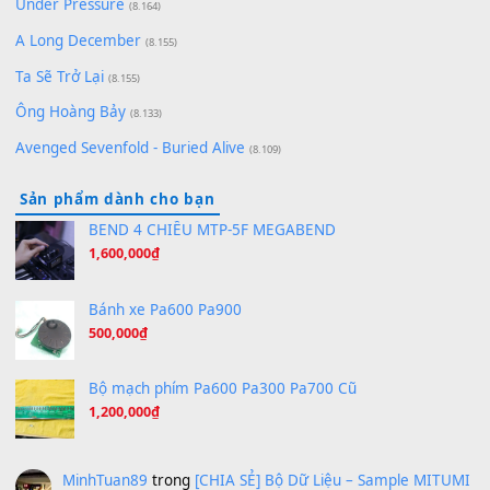
(8.651)
Bóng mây qua thềm
(8.577)
[SHEET PIANO] We Wish You A Merry Christmas
(8.516)
Orange Days - FT Island
(8.315)
Hãy nói với em - Mỹ Tâm - Bằng Kiều
(8.274)
Hương Ngọc Lan
(8.251)
Tiếng Đàn Hàm Oan
(8.194)
Under Pressure
(8.164)
A Long December
(8.155)
Ta Sẽ Trở Lại
(8.155)
Ông Hoàng Bảy
(8.133)
Avenged Sevenfold - Buried Alive
(8.109)