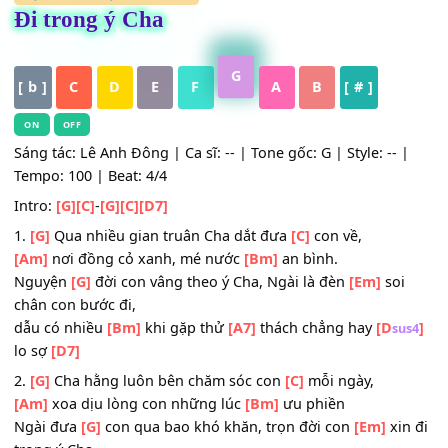
HỢP ÂM
,
Nhạc Thánh Ca
Đi trong ý Cha
G
[ b ]
C
D
E
F
A
B
[ # ]
ON
OFF
Sáng tác: Lê Anh Đông | Ca sĩ: -- | Tone gốc: G | Style: -- 
Tempo: 100 | Beat: 4/4
Intro:
[G]
[C]
-
[G]
[C]
[D7]
1.
[G]
Qua nhiều gian truân Cha dắt đưa
[C]
con về,
[Am]
nơi đồng cỏ xanh, mé nước
[Bm]
an bình.
Nguyện
[G]
đời con vâng theo ý Cha, Ngài là đèn
[Em]
so
chân con bước đi,
dẫu có nhiều
[Bm]
khi gặp thử
[A7]
thách chẳng hay
[D
s
lo sợ
[D7]