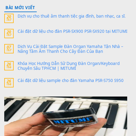
24 Tháng 4, 2026
Có giữ liệu 720 ko tuân e xin với ạ
thaitoanorg
trong
Bộ dữ liệu Sample MITUMI cho Đàn
SX900 và PSR-SX700
24 Tháng 4, 2026
bác ơi cho em hỏi chút , e tải về nhưng chỉ mở dc STYLE , khôn
band tiếng…
MinhTuan89
trong
Lỡ làng duyên em
30 Tháng 9, 2025
Trang hợp âm chưa cập nhật sheet, bạn đợi một thời gian nhé
Khách
trong
Lỡ làng duyên em
30 Tháng 9, 2025
Cho xin sheet nhạc organ được không ạ
BÀI MỚI VIẾT
Dịch vụ cho thuê âm thanh tiệc gia đình, ban nhạc, ca s
20
Th7