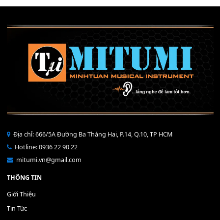
Mỡ tra phím đàn Piano Organ
40,000
₫
THÊM VÀO GIỎ HÀNG
Bộ Nút Đệm Đàn Piano CASIO PX - Giá tốt nhất - Sửa tại n
400,000
₫
THÊM VÀO GIỎ HÀNG