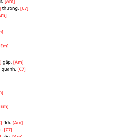
hi.
lòng:
[Em]
mình.
c
[C]
làm.
[Am]
thân
[G]
thương.
[C7]
xóm.
[Am]
bề?
ồn.
[Em]
hi.
lòng:
[Em]
mình.
phải
[C]
gặp.
[Am]
hung
[G]
quanh.
[C7]
.
[Am]
]
ngày.
ồn.
[Em]