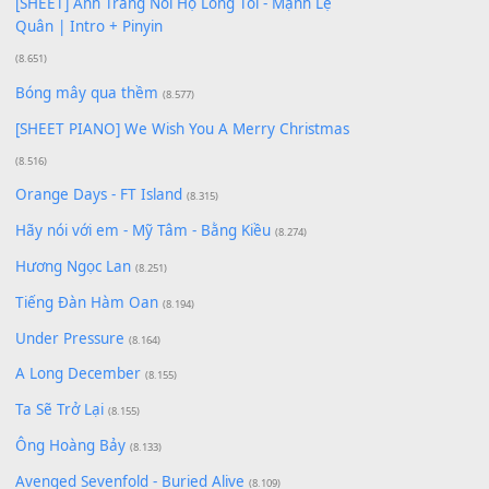
Buông bỏ sự phụ thuộc nơi anh (Pinyin)
(18.942)
Phép Màu (OST Đàn Cá Gỗ)
(15.618)
[SHEET PIANO] Happy Birthday
(13.920)
Giá Như - Soobin Hoàng Sơn
(11.359)
Có Em Đời Bỗng Vui
(9.744)
Cơn Mơ Băng Giá
(9.103)
Chờ một tiếng yêu
(8.991)
Lãng Quên Chiều Thu | Anh không muốn ra đi |
Qí shí bù xiǎng zǒu - 其实不想走
(8.929)
[SHEET] Ánh Trăng Nói Hộ Lòng Tôi - Mạnh Lệ
Quân | Intro + Pinyin
(8.651)
Bóng mây qua thềm
(8.577)