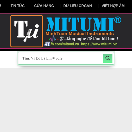
NG CHỦ
TIN TỨC
CỬA HÀNG
DỮ LIỆU ORGAN
V