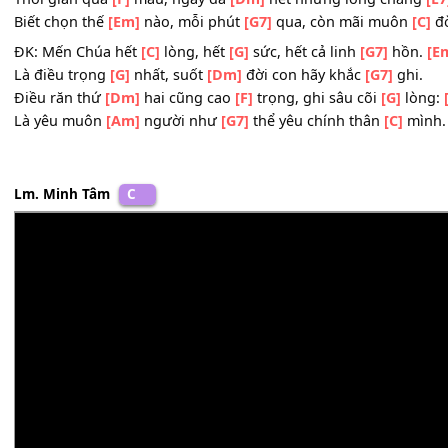
Là điều trọng
[G]
nhất, suốt
[Dm]
đời con hãy khắc
[G7]
g
Điều răn thứ
[Dm]
hai cũng cao
[F]
trọng, ghi sâu cõi
[G]
Là yêu muôn
[Am]
người như
[G7]
thể yêu chính thân
[C]
4. Trí lòng nhỏ
[C]
bé, con nghĩ
[F]
suy bao
[G7]
nhiêu ch
Còn chuyện lòng
[Em]
mến, thì hồn
[Am]
trí con lại hay
[
Thời gian qua
[F]
mau, ngày đã
[Dm]
hết nhưng lòng ch
Biết chọn thế
[Em]
nào, mỗi phút
[G7]
qua, còn mãi mu
ĐK: Mến Chúa hết
[C]
lòng, hết
[G]
sức, hết cả linh
[G7]
h
Là điều trọng
[G]
nhất, suốt
[Dm]
đời con hãy khắc
[G7]
g
Điều răn thứ
[Dm]
hai cũng cao
[F]
trọng, ghi sâu cõi
[G]
Là yêu muôn
[Am]
người như
[G7]
thể yêu chính thân
[C]
Lm. Minh Tâm
C