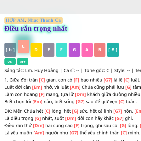
HỢP ÂM
,
Nhạc Thánh Ca
Điều răn trọng nhất
C
[ b ]
D
E
F
G
A
B
[ # ]
ON
OFF
Sáng tác: Lm. Huy Hoàng | Ca sĩ: -- | Tone gốc: C | Style: 
1. Giữa đời trần
[C]
gian, con có
[F]
bao nhiêu
[G7]
là lề
[
Luật đời cần
[Em]
nhớ, và luật
[Am]
Chúa cũng phải lưu
Làm con hoang
[F]
mang, tựa lữ
[Dm]
khách giữa đường
Biết chọn lối
[Em]
nào, biết sống
[G7]
sao để giữ vẹn
[C]
ĐK: Mến Chúa hết
[C]
lòng, hết
[G]
sức, hết cả linh
[G7]
h