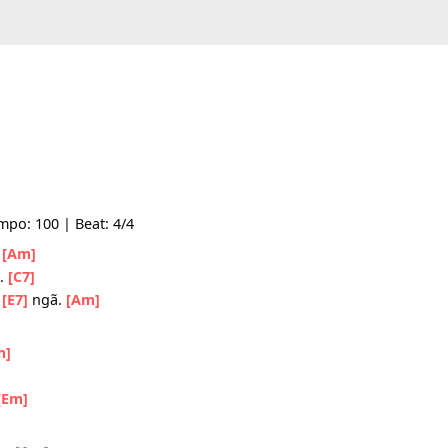
-- | Tempo: 100 | Beat: 4/4
C]
luật.
[Am]
[G]
tâm.
[C7]
 nhiều
[E7]
ngã.
[Am]
toàn.
ồn.
[Em]