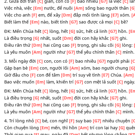
Là điều trọng
[G]
nhất, suốt
[Dm]
đời con hãy khắc
[G7]
g
Điều răn thứ
[Dm]
hai cũng cao
[F]
trọng, ghi sâu cõi
[G]
Là yêu muôn
[Am]
người như
[G7]
thể yêu chính thân
[C]
2. Giữa đời trần
[C]
gian, con có
[F]
bao nhiêu
[G7]
là việ
Việc nhà, việc
[Em]
nước, để nuôi
[Am]
sống bao người 
Việc cho anh
[F]
em, để xây
[Dm]
đắp mối tình làng
[E7]
Biết làm thế
[Em]
nào, biết tính
[G7]
sao được cả mọi
[C]
ĐK: Mến Chúa hết
[C]
lòng, hết
[G]
sức, hết cả linh
[G7]
h
Là điều trọng
[G]
nhất, suốt
[Dm]
đời con hãy khắc
[G7]
g
Điều răn thứ
[Dm]
hai cũng cao
[F]
trọng, ghi sâu cõi
[G]
Là yêu muôn
[Am]
người như
[G7]
thể yêu chính thân
[C]
3. Mỗi ngày đời
[C]
con, con có
[F]
bao nhiêu
[G7]
người 
Gặp bạn bè
[Em]
con, người lối
[Am]
xóm, bao người c
Giờ đâu cho
[F]
con để tâm
[Dm]
trí suy về tình
[E7]
Chúa
Bao việc muốn
[Em]
làm, khiến trí
[G7]
con mệt lả suốt
[C
ĐK: Mến Chúa hết
[C]
lòng, hết
[G]
sức, hết cả linh
[G7]
h