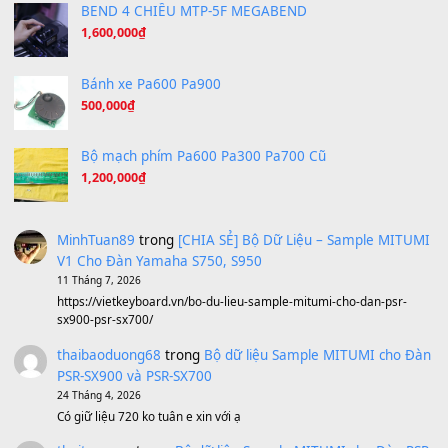
Hãy nói với em - Mỹ Tâm - Bằng Kiều
(8.274)
Hương Ngọc Lan
(8.251)
Tiếng Đàn Hàm Oan
(8.194)
Under Pressure
(8.164)
A Long December
(8.155)
Ta Sẽ Trở Lại
(8.155)
Ông Hoàng Bảy
(8.133)
Avenged Sevenfold - Buried Alive
(8.109)
Sản phẩm dành cho bạn
BEND 4 CHIỀU MTP-5F MEGABEND
1,600,000
₫
Bánh xe Pa600 Pa900