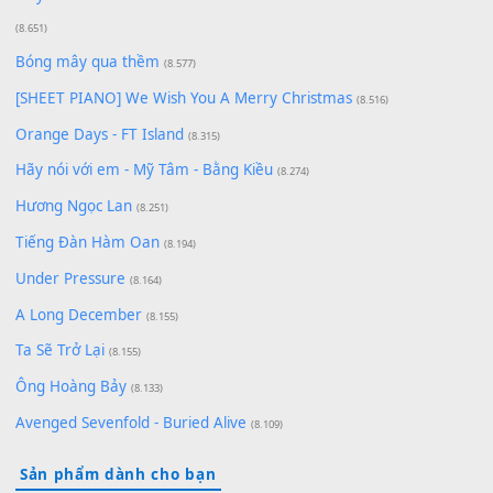
Giá Như - Soobin Hoàng Sơn
(11.359)
Có Em Đời Bỗng Vui
(9.744)
Cơn Mơ Băng Giá
(9.103)
Chờ một tiếng yêu
(8.991)
Lãng Quên Chiều Thu | Anh không muốn ra đi | Qí shí bù xiǎ
zǒu - 其实不想走
(8.929)
[SHEET] Ánh Trăng Nói Hộ Lòng Tôi - Mạnh Lệ Quân | Intro +
Pinyin
(8.651)
Bóng mây qua thềm
(8.577)
[SHEET PIANO] We Wish You A Merry Christmas
(8.516)
Orange Days - FT Island
(8.315)