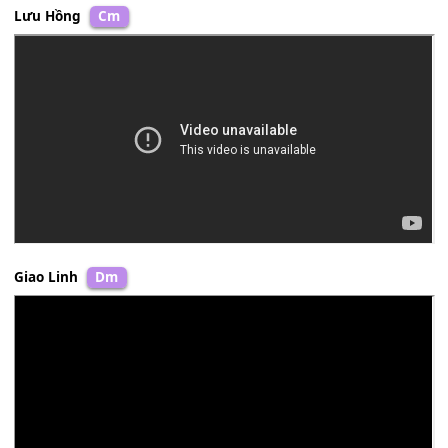
[Bb]
Bao nhiêu giông tố chờ
[F]
vươn mầm
[Dm]
Cuộc đời là mù
[Gm]
khơi
Tôi xin làm khách
[F]
cuối
Chờ
[A7]
đò đưa cuối
[Dm]
đời
Lưu Hồng
Cm