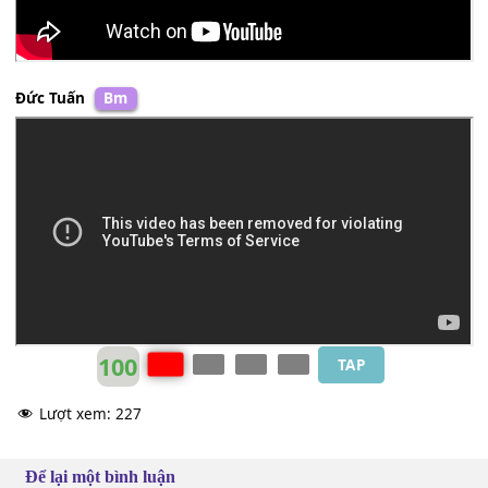
Giao Linh
Dm
Đức Tuấn
Bm