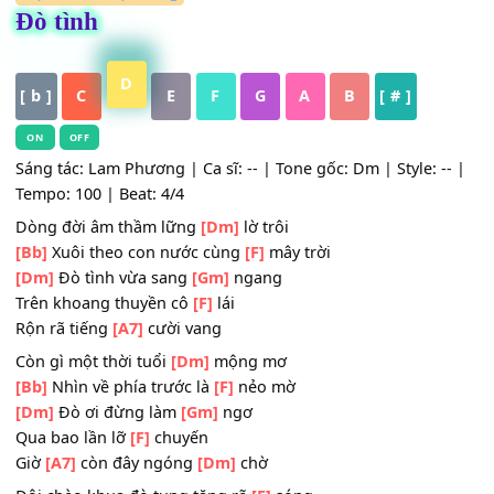
HỢP ÂM
,
Nhạc Vàng
Đò tình
D
[ b ]
C
E
F
G
A
B
[ # ]
ON
OFF
Sáng tác: Lam Phương | Ca sĩ: -- | Tone gốc: Dm | Style: -
Tempo: 100 | Beat: 4/4
Dòng đời âm thầm lững
[Dm]
lờ trôi
[Bb]
Xuôi theo con nước cùng
[F]
mây trời
[Dm]
Đò tình vừa sang
[Gm]
ngang
Trên khoang thuyền cô
[F]
lái
Rộn rã tiếng
[A7]
cười vang
Còn gì một thời tuổi
[Dm]
mộng mơ
[Bb]
Nhìn về phía trước là
[F]
nẻo mờ