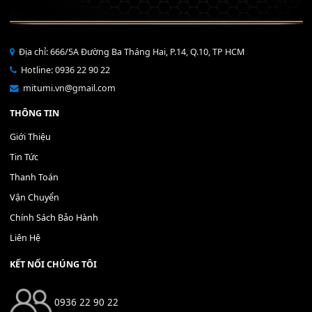
Bộ Nút Đệm Đàn Piano CASIO PX - Giá tốt nhất - Sửa tại n
400,000
₫
THÊM VÀO GIỎ HÀNG