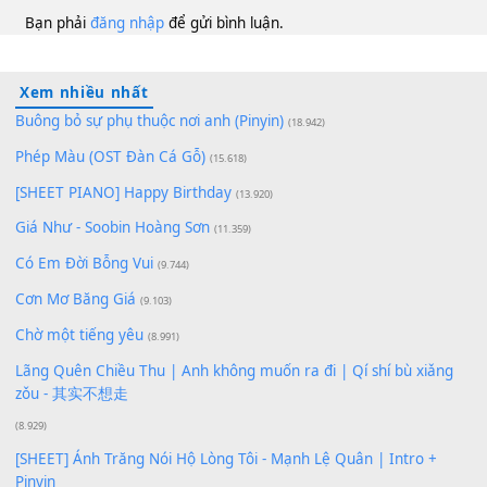
100
TAP
Lượt xem:
227
Để lại một bình luận
Bạn phải
đăng nhập
để gửi bình luận.
Xem nhiều nhất
Buông bỏ sự phụ thuộc nơi anh (Pinyin)
(18.942)
Phép Màu (OST Đàn Cá Gỗ)
(15.618)
[SHEET PIANO] Happy Birthday
(13.920)