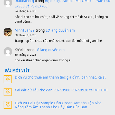
500,000
₫
Bộ mạch phím Pa600 Pa300 Pa700 Cũ
1,200,000
₫
MinhTuan89
trong
[CHIA SẺ] Bộ Dữ Liệu – Sample MI
V1 Cho Đàn Yamaha S750, S950
11 Tháng 7, 2026
https://vietkeyboard.vn/bo-du-lieu-sample-mitumi-cho-dan-psr
sx900-psr-sx700/
thaibaoduong68
trong
Bộ dữ liệu Sample MITUMI cho
PSR-SX900 và PSR-SX700
24 Tháng 4, 2026
Có giữ liệu 720 ko tuân e xin với ạ
thaitoanorg
trong
Bộ dữ liệu Sample MITUMI cho Đàn
SX900 và PSR-SX700
24 Tháng 4, 2026