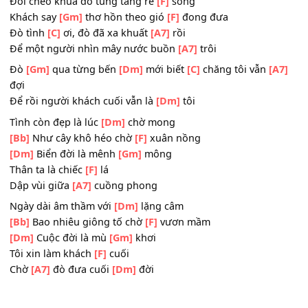
[Dm]
Đò ơi đừng làm
[Gm]
ngơ
Qua bao lần lỡ
[F]
chuyến
Giờ
[A7]
còn đây ngóng
[Dm]
chờ
Đôi chèo khua đò tung tăng rẽ
[F]
sóng
Khách say
[Gm]
thơ hồn theo gió
[F]
đong đưa
Đò tình
[C]
ơi, đò đã xa khuất
[A7]
rồi
Để một người nhìn mây nước buồn
[A7]
trôi
Đò
[Gm]
qua từng bến
[Dm]
mới biết
[C]
chăng tôi vẫn
[
đợi
Để rồi người khách cuối vẫn là
[Dm]
tôi
Tình còn đẹp là lúc
[Dm]
chờ mong
[Bb]
Như cây khô héo chờ
[F]
xuân nồng
[Dm]
Biển đời là mênh
[Gm]
mông
Thân ta là chiếc
[F]
lá
Dập vùi giữa
[A7]
cuồng phong
Ngày dài âm thầm với
[Dm]
lặng câm