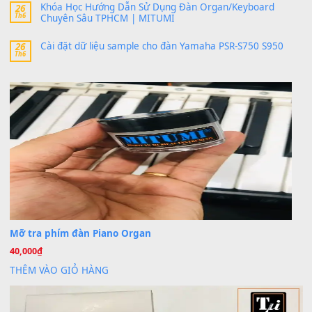
bác ơi cho em hỏi chút , e tải về nhưng chỉ mở dc STYLE , khôn
band tiếng…
MinhTuan89
trong
Lỡ làng duyên em
30 Tháng 9, 2025
Trang hợp âm chưa cập nhật sheet, bạn đợi một thời gian nhé
Khách
trong
Lỡ làng duyên em
30 Tháng 9, 2025
Cho xin sheet nhạc organ được không ạ
BÀI MỚI VIẾT
Dịch vụ cho thuê âm thanh tiệc gia đình, ban nhạc, ca s
20
Th7
Cài đặt dữ liệu cho đàn PSR-SX900 PSR-SX920 tại MIT
20
Th7
Dịch Vụ Cài Đặt Sample Đàn Organ Yamaha Tận Nhà 
07
Th7
Nâng Tầm Âm Thanh Cho Cây Đàn Của Bạn