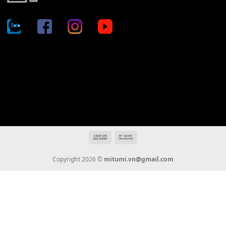
Địa chỉ: 666/5A Đường Ba Tháng Hai, P.14, Q.10, TP HCM
Hotline: 0936 22 90 22
mitumi.vn@gmail.com
THÔNG TIN
Giới Thiệu
Tin Tức
Thanh Toán
Vận Chuyển
Chính Sách Bảo Hành