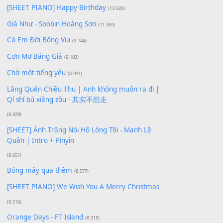
Để lại một bình luận
Bạn phải
đăng nhập
để gửi bình luận.
Xem nhiều nhất
Buông bỏ sự phụ thuộc nơi anh (Pinyin)
(18.942)
Phép Màu (OST Đàn Cá Gỗ)
(15.618)
[SHEET PIANO] Happy Birthday
(13.920)
Giá Như - Soobin Hoàng Sơn
(11.359)
Có Em Đời Bỗng Vui
(9.744)
Cơn Mơ Băng Giá
(9.103)
Chờ một tiếng yêu
(8.991)
Lãng Quên Chiều Thu | Anh không muốn ra đi |