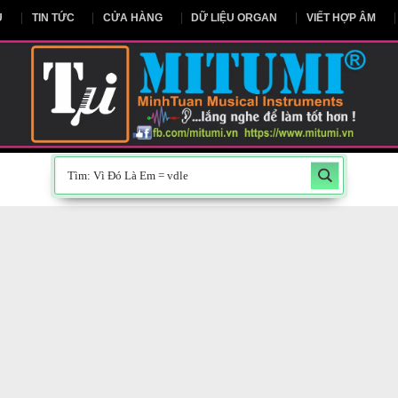
NG CHỦ
TIN TỨC
CỬA HÀNG
DỮ LIỆU ORGAN
V