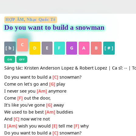
HỢP ÂM
,
Nhạc Quốc Tế
Do you want to build a snowman
C
[ b ]
D
E
F
G
A
B
[ # ]
ON
OFF
Sáng tác: Kristen Anderson Lopez & Robert Lopez | Ca sĩ: -
Do you want to build a
[C]
snowman?
Come on let's go and
[G]
play
I never see you
[Am]
anymore
Come
[F]
out the door,
It's like you've gone
[G]
away