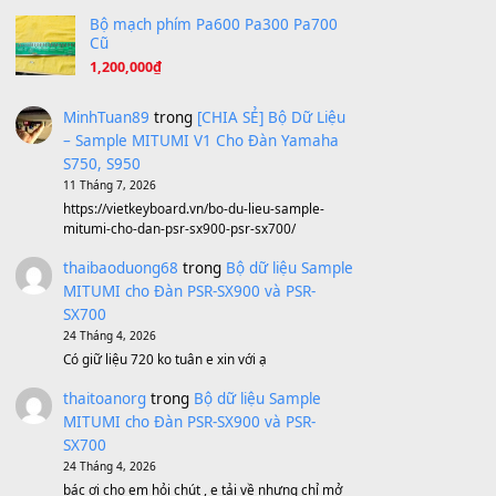
A Long December
(8.155)
Ta Sẽ Trở Lại
(8.155)
Ông Hoàng Bảy
(8.133)
Avenged Sevenfold - Buried Alive
(8.109)
Sản phẩm dành cho bạn
BEND 4 CHIỀU MTP-5F MEGABEND
1,600,000
₫
Bánh xe Pa600 Pa900
500,000
₫
Bộ mạch phím Pa600 Pa300 Pa700
Cũ
1,200,000
₫