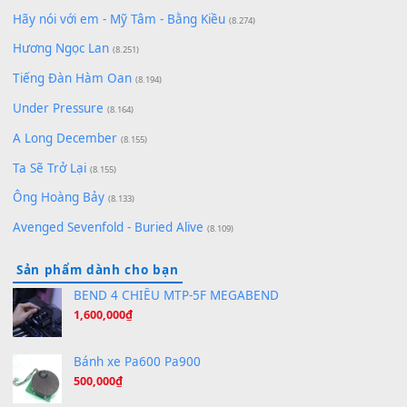
Qí shí bù xiǎng zǒu - 其实不想走
(8.929)
[SHEET] Ánh Trăng Nói Hộ Lòng Tôi - Mạnh Lệ
Quân | Intro + Pinyin
(8.651)
Bóng mây qua thềm
(8.577)
[SHEET PIANO] We Wish You A Merry Christmas
(8.516)
Orange Days - FT Island
(8.315)
Hãy nói với em - Mỹ Tâm - Bằng Kiều
(8.274)
Hương Ngọc Lan
(8.251)
Tiếng Đàn Hàm Oan
(8.194)
Under Pressure
(8.164)