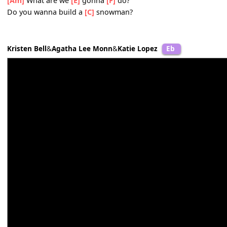
People are asking where you've
[G]
been
They say have courage, and I'm trying
[Am]
to
I'm right out here for
[F]
you, just let me
[G]
in
We only have
[Am]
each other
It's just
[C]
you and me
[Am]
What are we
[E]
gonna
[F]
do?
Do you wanna build a
[C]
snowman?
Kristen Bell
&
Agatha Lee Monn
&
Katie Lopez
Eb