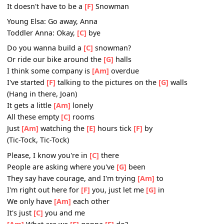
We used to be best
[Am]
buddies
And
[C]
now we're not
I
[Am]
wish you would
[E]
tell me
[F]
why
Do you want to build a
[C]
snowman?
It doesn't have to be a
[F]
Snowman
Young Elsa: Go away, Anna
Toddler Anna: Okay,
[C]
bye
Do you wanna build a
[C]
snowman?
Or ride our bike around the
[G]
halls
I think some company is
[Am]
overdue
I've started
[F]
talking to the pictures on the
[G]
walls
(Hang in there, Joan)
It gets a little
[Am]
lonely
All these empty
[C]
rooms
Just
[Am]
watching the
[E]
hours tick
[F]
by
(Tic-Tock, Tic-Tock)
Please, I know you're in
[C]
there