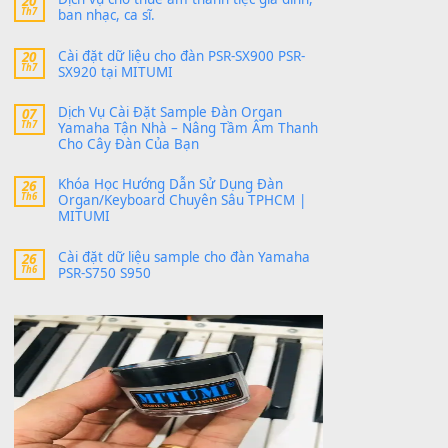
SX700
24 Tháng 4, 2026
bác ơi cho em hỏi chút , e tải về nhưng chỉ mở
dc STYLE , không có band tiếng…
MinhTuan89
trong
Lỡ làng duyên em
30 Tháng 9, 2025
Trang hợp âm chưa cập nhật sheet, bạn đợi một
thời gian nhé
Khách
trong
Lỡ làng duyên em
30 Tháng 9, 2025
Cho xin sheet nhạc organ được không ạ
BÀI MỚI VIẾT
Dịch vụ cho thuê âm thanh tiệc gia đình,
20
Th7
ban nhạc, ca sĩ.
Cài đặt dữ liệu cho đàn PSR-SX900 PSR-
20
Th7
SX920 tại MITUMI