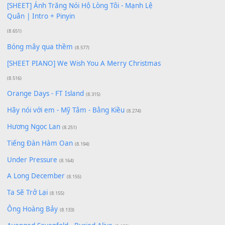
Có Em Đời Bỗng Vui
(9.744)
Cơn Mơ Băng Giá
(9.103)
Chờ một tiếng yêu
(8.991)
Lãng Quên Chiều Thu | Anh không muốn ra đi |
Qí shí bù xiǎng zǒu - 其实不想走
(8.929)
[SHEET] Ánh Trăng Nói Hộ Lòng Tôi - Mạnh Lệ
Quân | Intro + Pinyin
(8.651)
Bóng mây qua thềm
(8.577)
[SHEET PIANO] We Wish You A Merry Christmas
(8.516)
Orange Days - FT Island
(8.315)
Hãy nói với em - Mỹ Tâm - Bằng Kiều
(8.274)