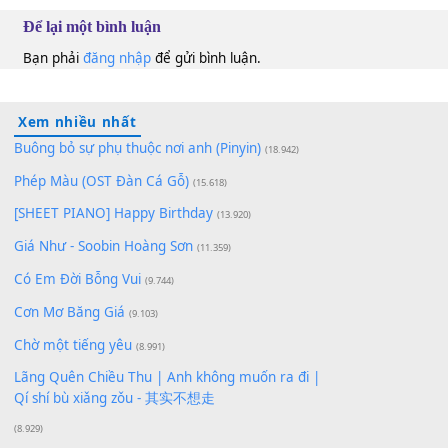
Nhật Thy
Am
10
Lượt xem:
182
Để lại một bình luận
Bạn phải
đăng nhập
để gửi bình luận.
Xem nhiều nhất
Buông bỏ sự phụ thuộc nơi anh (Pinyin)
(18.942)
Phép Màu (OST Đàn Cá Gỗ)
(15.618)
[SHEET PIANO] Happy Birthday
(13.920)
Giá Như - Soobin Hoàng Sơn
(11.359)