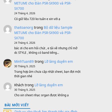
Bộ mạch phím Pa600 Pa300 Pa700
Cũ
1,200,000
₫
MinhTuan89
trong
[CHIA SẺ] Bộ Dữ Liệu
– Sample MITUMI V1 Cho Đàn Yamaha
S750, S950
11 Tháng 7, 2026
https://vietkeyboard.vn/bo-du-lieu-sample-
mitumi-cho-dan-psr-sx900-psr-sx700/
thaibaoduong68
trong
Bộ dữ liệu Sample
MITUMI cho Đàn PSR-SX900 và PSR-
SX700
24 Tháng 4, 2026
Có giữ liệu 720 ko tuân e xin với ạ
thaitoanorg
trong
Bộ dữ liệu Sample
MITUMI cho Đàn PSR-SX900 và PSR-