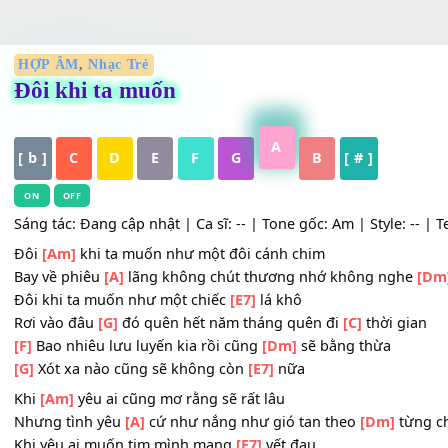
HỢP ÂM
,
Nhạc Trẻ
Đôi khi ta muốn
A
[ b ]
C
D
E
F
G
B
[ # ]
ON
OFF
Sáng tác: Đang cập nhật | Ca sĩ: -- | Tone gốc: Am | Style
Đôi
[Am]
khi ta muốn như một đôi cánh chim
Bay về phiêu
[A]
lãng không chút thương nhớ không ng
Đôi khi ta muốn như một chiếc
[E7]
lá khô
Rơi vào đâu
[G]
đó quên hết năm tháng quên đi
[C]
thời 
[F]
Bao nhiêu lưu luyến kia rồi cũng
[Dm]
sẽ bằng thừa