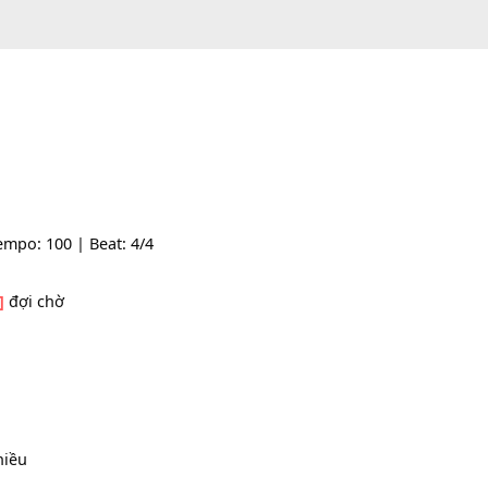
: -- | Tempo: 100 | Beat: 4/4
he
[Dm]
đợi chờ
gian