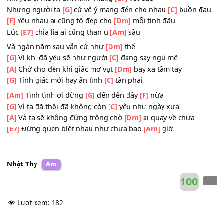
[G]
Xót xa nào cũng sẽ không còn
[E7]
nữa
Khi
[Am]
yêu ai cũng mơ rằng sẽ rất lâu
Nhưng tình yêu
[A]
cứ như nắng như gió tan theo
[Dm]
t
Khi yêu ai muốn tim mình mang
[E7]
vết đau
Nhưng người ta
[G]
cứ vô ý mang đến cho nhau
[C]
buồn
[F]
Yêu nhau ai cũng tô đẹp cho
[Dm]
mỗi tình đầu
Lúc
[E7]
chia lìa ai cũng than u
[Am]
sầu
Và ngàn năm sau vẫn cứ như
[Dm]
thế
[G]
Vì khi đã yêu sẽ như người
[C]
đang say ngủ mê
[A]
Chờ cho đến khi giấc mơ vụt
[Dm]
bay xa tầm tay
[G]
Tỉnh giấc mới hay ân tình
[C]
tàn phai
[Am]
Tình tình ơi đừng
[G]
đến đến đây
[F]
nữa
[G]
Vì ta đã thôi đã không còn
[C]
yêu như ngày xưa
[A]
Và ta sẽ không đứng trông chờ
[Dm]
ai quay về chưa
[E7]
Đừng quen biết nhau như chưa bao
[Am]
giờ