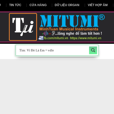
NG CHỦ
TIN TỨC
CỬA HÀNG
DỮ LIỆU ORGAN
V