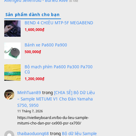
Hương Ngọc Lan
(8.251)
Tiếng Đàn Hàm Oan
(8.194)
Under Pressure
(8.164)
A Long December
(8.155)
Ta Sẽ Trở Lại
(8.155)
Ông Hoàng Bảy
(8.133)
Avenged Sevenfold - Buried Alive
(8.109)
Sản phẩm dành cho bạn
BEND 4 CHIỀU MTP-5F MEGABEND
1,600,000
₫
Bánh xe Pa600 Pa900
500,000
₫