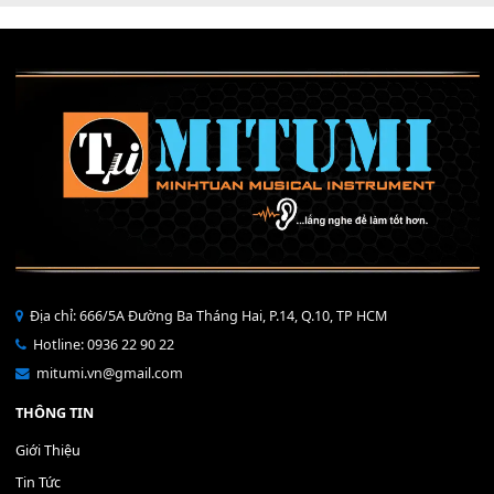
Dịch Vụ Cài Đặt Sample Đàn Organ Yamaha Tận Nhà 
07
Th7
Nâng Tầm Âm Thanh Cho Cây Đàn Của Bạn
Khóa Học Hướng Dẫn Sử Dụng Đàn Organ/Keyboard
26
Th6
Chuyên Sâu TPHCM | MITUMI
Cài đặt dữ liệu sample cho đàn Yamaha PSR-S750 S95
26
Th6