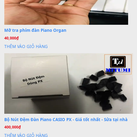
Có giữ liệu 720 ko tuân e xin với ạ
thaitoanorg
trong
Bộ dữ liệu Sample MITUMI cho Đàn
SX900 và PSR-SX700
24 Tháng 4, 2026
bác ơi cho em hỏi chút , e tải về nhưng chỉ mở dc STYLE , khôn
band tiếng…
MinhTuan89
trong
Lỡ làng duyên em
30 Tháng 9, 2025
Trang hợp âm chưa cập nhật sheet, bạn đợi một thời gian nhé
Khách
trong
Lỡ làng duyên em
30 Tháng 9, 2025
Cho xin sheet nhạc organ được không ạ
BÀI MỚI VIẾT
Dịch vụ cho thuê âm thanh tiệc gia đình, ban nhạc, ca s
20
Th7
Cài đặt dữ liệu cho đàn PSR-SX900 PSR-SX920 tại MIT
20
Th7