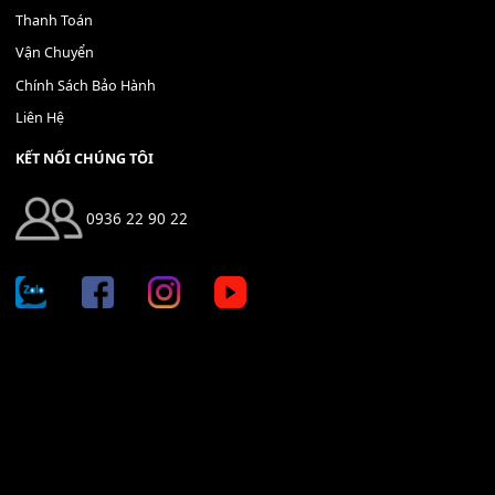
Mỡ tra phím đàn Piano Organ
40,000
₫
THÊM VÀO GIỎ HÀNG
Bộ Nút Đệm Đàn Piano CASIO PX - Giá tốt nhất - Sửa tại n
400,000
₫
THÊM VÀO GIỎ HÀNG