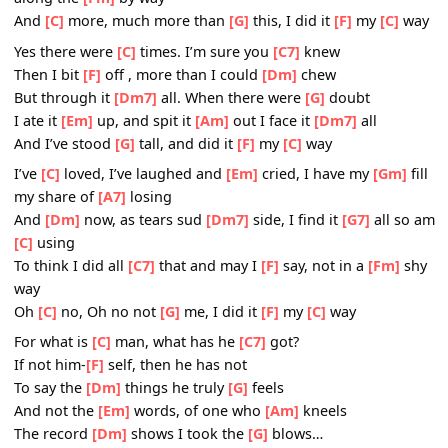
[A7]
curtain
My
[Dm]
friends, I’ll say it
[Dm7]
clear, I’ll state my
[G7]
c
of which I’m
[C]
certain
I’ve live a life that’s
[C7]
full, I travelled
[F]
each and every
[Fm]
high way
And
[C]
more, much more than
[G]
this, I did it
[F]
my
[C]
[C]
Regrets, I have a
[Em]
few but then
[Gm]
again, too f
[A7]
mention
I
[Dm]
did what I have to
[Dm7]
do, and saw it
[G7]
thro
without
[C]
exemption
I’ve planned each chartered
[C7]
course, each careful
[F]
along the
[Fm]
by way
And
[C]
more, much more than
[G]
this, I did it
[F]
my
[C]
Yes there were
[C]
times. I’m sure you
[C7]
knew
Then I bit
[F]
off , more than I could
[Dm]
chew
But through it
[Dm7]
all. When there were
[G]
doubt
I ate it
[Em]
up, and spit it
[Am]
out I face it
[Dm7]
all