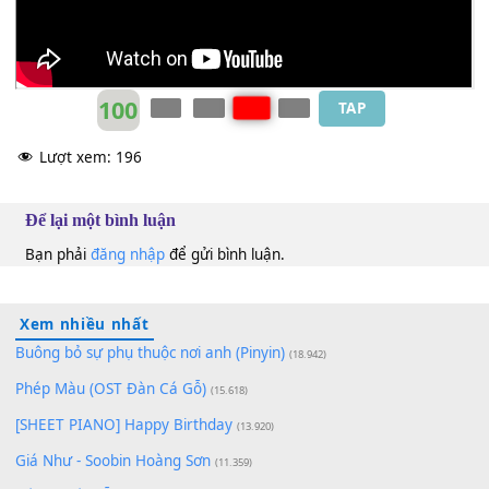
Elvis Phương
D
Ngọc Lan
A