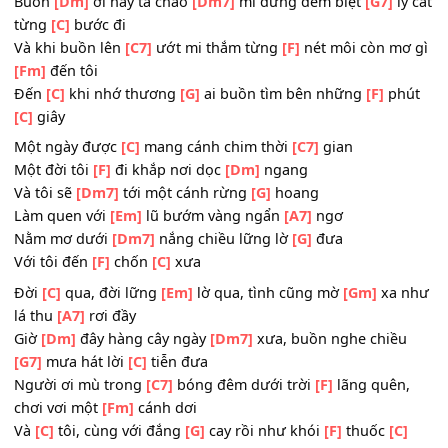
Nhớ
[C]
ai nhìn khói thuốc
[G]
bay và làm chiếc
[F]
lá
[C]
r
Đời
[C]
tôi từng giây phút
[Em]
nổi trôi vùi trong thời
[G
gian mang những cơn
[A7]
u buồn
Buồn
[Dm]
ơi này ta chào
[Dm7]
mi đừng đem biệt
[G7]
l
từng
[C]
bước đi
Và khi buồn lên
[C7]
ướt mi thắm từng
[F]
nét môi còn m
[Fm]
đến tôi
Đến
[C]
khi nhớ thương
[G]
ai buồn tìm bên những
[F]
ph
[C]
giây
Một ngày được
[C]
mang cánh chim thời
[C7]
gian
Một đời tôi
[F]
đi khắp nơi dọc
[Dm]
ngang
Và tôi sẽ
[Dm7]
tới một cánh rừng
[G]
hoang
Làm quen với
[Em]
lũ bướm vàng ngẩn
[A7]
ngơ
Nằm mơ dưới
[Dm7]
nắng chiều lững lờ
[G]
đưa
Với tôi đến
[F]
chốn
[C]
xưa
Đời
[C]
qua, đời lững
[Em]
lờ qua, tình cũng mờ
[Gm]
xa 