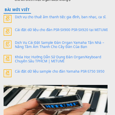
1,600,000
₫
Bánh xe Pa600 Pa900
500,000
₫
Bộ mạch phím Pa600 Pa300 Pa700 Cũ
1,200,000
₫
MinhTuan89
trong
[CHIA SẺ] Bộ Dữ Liệu – Sample MI
V1 Cho Đàn Yamaha S750, S950
11 Tháng 7, 2026
https://vietkeyboard.vn/bo-du-lieu-sample-mitumi-cho-dan-psr
sx900-psr-sx700/
thaibaoduong68
trong
Bộ dữ liệu Sample MITUMI cho
PSR-SX900 và PSR-SX700
24 Tháng 4, 2026