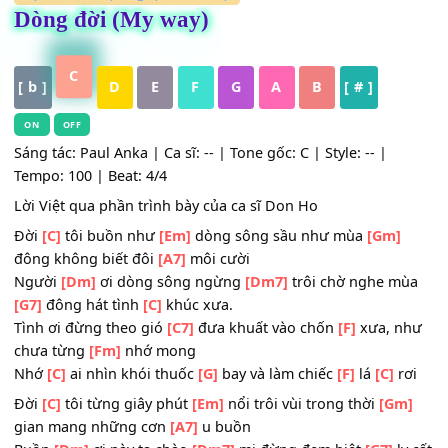
HỢP ÂM
,
Nhạc Ngoại - Lời Việt
Dòng đời (My way)
C
[ b ]
D
E
F
G
A
B
[ # ]
ON
OFF
Sáng tác: Paul Anka | Ca sĩ: -- | Tone gốc: C | Style: -- |
Tempo: 100 | Beat: 4/4
Lời Việt qua phần trình bày của ca sĩ Don Ho
Đời
[C]
tôi buồn như
[Em]
dòng sông sầu như mùa
[Gm]
đông không biết đôi
[A7]
môi cười
Người
[Dm]
ơi dòng sông ngừng
[Dm7]
trôi chờ nghe m
[G7]
đông hát tình
[C]
khúc xưa.
Tình ơi đừng theo gió
[C7]
đưa khuất vào chốn
[F]
xưa, 
chưa từng
[Fm]
nhớ mong