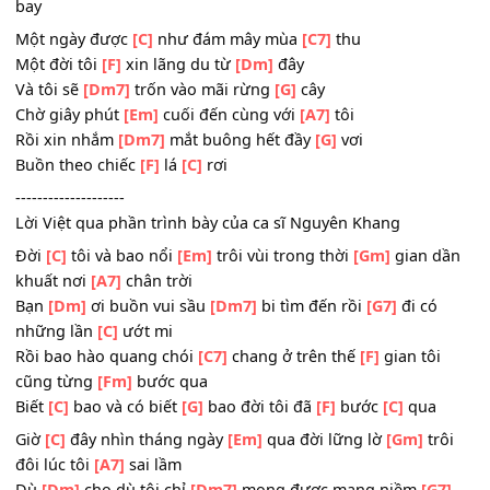
lá thu
[A7]
rơi đầy
Giờ
[Dm]
đây hàng cây ngày
[Dm7]
xưa, buồn nghe chiề
[G7]
mưa hát lời
[C]
tiễn đưa
Người ơi mù trong
[C7]
bóng đêm dưới trời
[F]
lãng quên
chơi vơi một
[Fm]
cánh dơi
Và
[C]
tôi, cùng với đắng
[G]
cay rồi như khói
[F]
thuốc
[C
bay
Một ngày được
[C]
như đám mây mùa
[C7]
thu
Một đời tôi
[F]
xin lãng du từ
[Dm]
đây
Và tôi sẽ
[Dm7]
trốn vào mãi rừng
[G]
cây
Chờ giây phút
[Em]
cuối đến cùng với
[A7]
tôi
Rồi xin nhắm
[Dm7]
mắt buông hết đầy
[G]
vơi
Buồn theo chiếc
[F]
lá
[C]
rơi
--------------------
Lời Việt qua phần trình bày của ca sĩ Nguyên Khang
Đời
[C]
tôi và bao nổi
[Em]
trôi vùi trong thời
[Gm]
gian 
khuất nơi
[A7]
chân trời