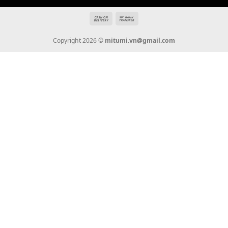
Địa chỉ: 666/5A Đường Ba Tháng Hai, P.14, Q.10, TP HCM
Hotline: 0936 22 90 22
mitumi.vn@gmail.com
THÔNG TIN
Giới Thiệu
Tin Tức