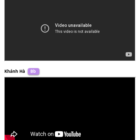
Frank Sinatra
D
Don Hồ
C#