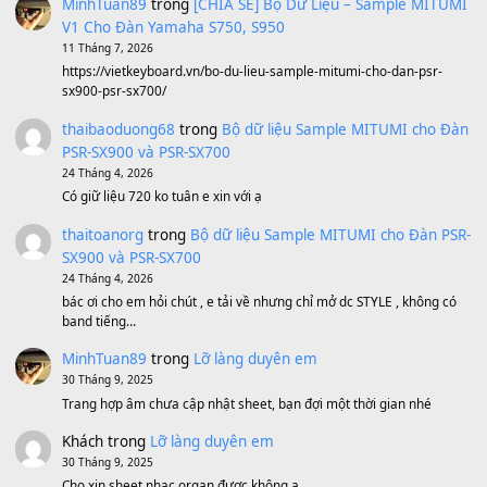
(8.577)
[SHEET PIANO] We Wish You A Merry Christmas
(8.516)
Orange Days - FT Island
(8.315)
Hãy nói với em - Mỹ Tâm - Bằng Kiều
(8.274)
Hương Ngọc Lan
(8.251)
Tiếng Đàn Hàm Oan
(8.194)
Under Pressure
(8.164)
A Long December
(8.155)
Ta Sẽ Trở Lại
(8.155)
Ông Hoàng Bảy
(8.133)
Avenged Sevenfold - Buried Alive
(8.109)
Sản phẩm dành cho bạn
BEND 4 CHIỀU MTP-5F MEGABEND