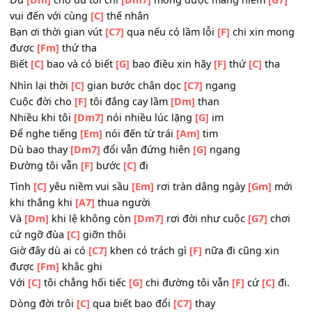
Bạn
[Dm]
ơi buồn vui sầu
[Dm7]
bi tìm đến rồi
[G7]
đi có
những lần
[C]
ướt mi
Rồi bao hào quang chói
[C7]
chang ở trên thế
[F]
gian tôi
cũng từng
[Fm]
bước qua
Biết
[C]
bao và có biết
[G]
bao đời tôi đã
[F]
bước
[C]
qua
Giờ
[C]
đây nhìn tháng ngày
[Em]
qua đời lững lờ
[Gm]
tr
đôi lúc tôi
[A7]
sai lầm
Dù
[Dm]
cho dù tôi chỉ
[Dm7]
mong được mang niềm
[G
vui đến với cùng
[C]
thế nhân
Bạn ơi thời gian vút
[C7]
qua nếu có lầm lỗi
[F]
chi xin m
được
[Fm]
thứ tha
Biết
[C]
bao và có biết
[G]
bao điều xin hãy
[F]
thứ
[C]
tha
Nhìn lại thời
[C]
gian bước chân dọc
[C7]
ngang
Cuộc đời cho
[F]
tôi đắng cay lầm
[Dm]
than
Nhiều khi tôi
[Dm7]
nói nhiều lúc lặng
[G]
im
Để nghe tiếng
[Em]
nói đến từ trái
[Am]
tim
Dù bao thay
[Dm7]
đổi vẫn đứng hiên
[G]
ngang