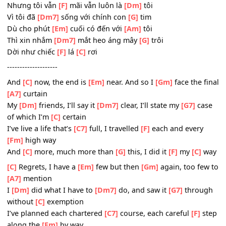
Đường tôi vẫn
[F]
bước
[C]
đi
Tình
[C]
yêu niềm vui sầu
[Em]
rơi tràn dâng ngày
[Gm]
m
khi thắng khi
[A7]
thua người
Và
[Dm]
khi lệ không còn
[Dm7]
rơi đời như cuộc
[G7]
ch
cứ ngỡ đùa
[C]
giỡn thôi
Giờ đây dù ai có
[C7]
khen có trách gì
[F]
nữa đi cũng xin
được
[Fm]
khắc ghi
Với
[C]
tôi chẳng hối tiếc
[G]
chi đường tôi vẫn
[F]
cứ
[C]
đ
Dòng đời trôi
[C]
qua biết bao đổi
[C7]
thay
Nhưng tôi vẫn
[F]
mãi vẫn luôn là
[Dm]
tôi
Vì tôi đã
[Dm7]
sống với chính con
[G]
tim
Dù cho phút
[Em]
cuối có đến với
[Am]
tôi
Thì xin nhắm
[Dm7]
mắt heo áng mây
[G]
trôi
Dời như chiếc
[F]
lá
[C]
rơi
--------------------
And
[C]
now, the end is
[Em]
near. And so I
[Gm]
face the 