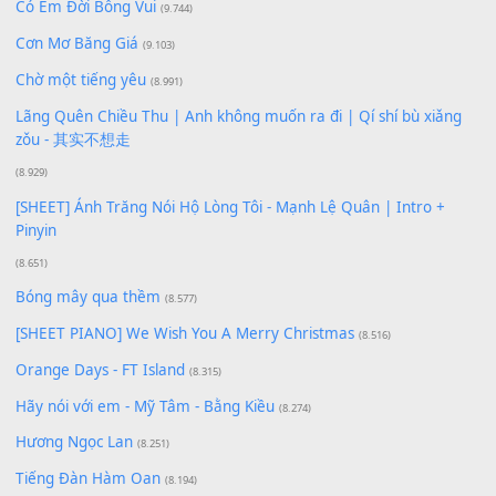
100
TAP
Lượt xem:
196
Để lại một bình luận
Bạn phải
đăng nhập
để gửi bình luận.
Xem nhiều nhất