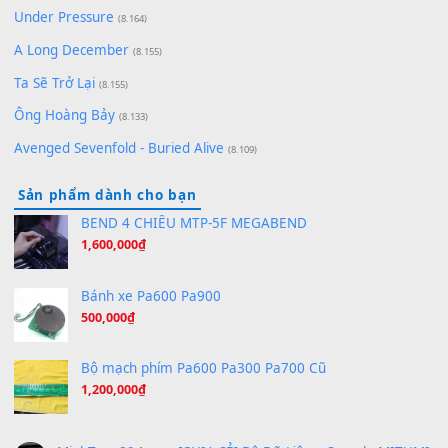
Buông bỏ sự phụ thuộc nơi anh (Pinyin)
(18.942)
Phép Màu (OST Đàn Cá Gỗ)
(15.618)
[SHEET PIANO] Happy Birthday
(13.920)
Giá Như - Soobin Hoàng Sơn
(11.359)
Có Em Đời Bỗng Vui
(9.744)
Cơn Mơ Băng Giá
(9.103)
Chờ một tiếng yêu
(8.991)
Lãng Quên Chiều Thu | Anh không muốn ra đi | Qí shí bù xiǎ
zǒu - 其实不想走
(8.929)
[SHEET] Ánh Trăng Nói Hộ Lòng Tôi - Mạnh Lệ Quân | Intro +
Pinyin
(8.651)
Bóng mây qua thềm