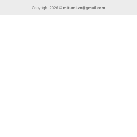
Tin Tức
Thanh Toán
Vận Chuyển
Chính Sách Bảo Hành
Liên Hệ
KẾT NỐI CHÚNG TÔI
0936 22 90 22