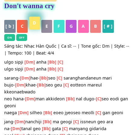
HỢP ÂM
,
Nhạc Quốc Tế
Don't wanna cry
D
[ b ]
C
E
F
G
A
B
[ # ]
ON
OFF
Sáng tác: Nhạc Hàn Quốc | Ca sĩ: -- | Tone gốc: Dm | Style
| Tempo: 100 | Beat: 4/4
ulgo sipji
[Dm]
anha
[Bb]
[C]
ulgo sipji
[Dm]
anha
[Bb]
[C]
sarang-
[Dm]
hae-
[Bb]
seo
[C]
saranghandaneun mari
bujo-
[Dm]
khae-
[Bb]
seo geu
[C]
eotteon mareul
kkeonaebwado
neo hana-
[Dm]
man akkideon
[Bb]
nal dugo-
[C]
seo eodi 
geoni