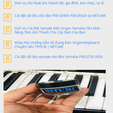
24 Tháng 4, 2026
Có giữ liệu 720 ko tuân e xin với ạ
thaitoanorg
trong
Bộ dữ liệu Sample MITUMI cho Đàn
SX900 và PSR-SX700
24 Tháng 4, 2026
bác ơi cho em hỏi chút , e tải về nhưng chỉ mở dc STYLE , khôn
band tiếng…
MinhTuan89
trong
Lỡ làng duyên em
30 Tháng 9, 2025
Trang hợp âm chưa cập nhật sheet, bạn đợi một thời gian nhé
Khách
trong
Lỡ làng duyên em
30 Tháng 9, 2025
Cho xin sheet nhạc organ được không ạ
BÀI MỚI VIẾT
Dịch vụ cho thuê âm thanh tiệc gia đình, ban nhạc, ca s
20
Th7