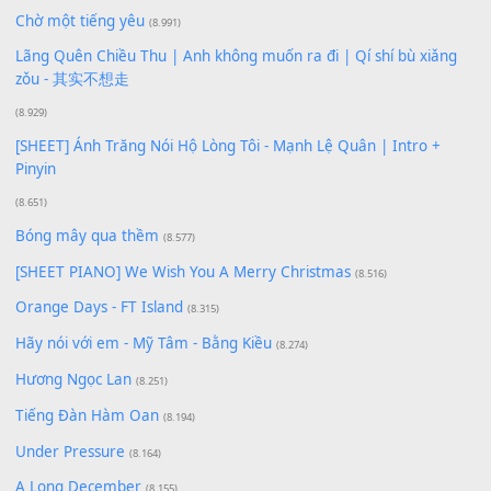
Xem nhiều nhất
Buông bỏ sự phụ thuộc nơi anh (Pinyin)
(18.942)
Phép Màu (OST Đàn Cá Gỗ)
(15.618)
[SHEET PIANO] Happy Birthday
(13.920)
Giá Như - Soobin Hoàng Sơn
(11.359)
Có Em Đời Bỗng Vui
(9.744)
Cơn Mơ Băng Giá
(9.103)
Chờ một tiếng yêu
(8.991)
Lãng Quên Chiều Thu | Anh không muốn ra đi | Qí shí bù xiǎ
zǒu - 其实不想走
(8.929)
[SHEET] Ánh Trăng Nói Hộ Lòng Tôi - Mạnh Lệ Quân | Intro +
Pinyin