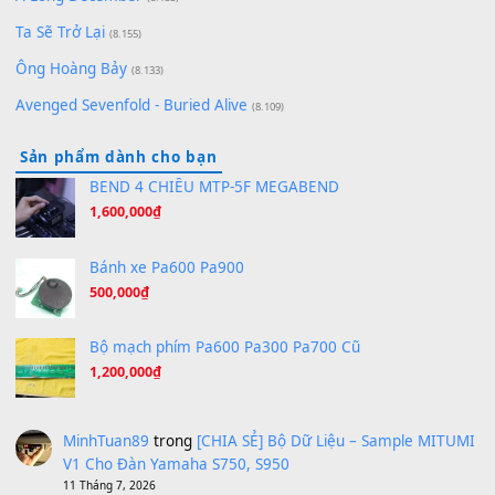
(8.651)
Bóng mây qua thềm
(8.577)
[SHEET PIANO] We Wish You A Merry Christmas
(8.516)
Orange Days - FT Island
(8.315)
Hãy nói với em - Mỹ Tâm - Bằng Kiều
(8.274)
Hương Ngọc Lan
(8.251)
Tiếng Đàn Hàm Oan
(8.194)
Under Pressure
(8.164)
A Long December
(8.155)
Ta Sẽ Trở Lại
(8.155)
Ông Hoàng Bảy
(8.133)
Avenged Sevenfold - Buried Alive
(8.109)