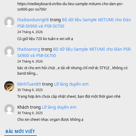
Sản phẩm dành cho bạn
BEND 4 CHIỀU MTP-5F MEGABEND
1,600,000
₫
Bánh xe Pa600 Pa900
500,000
₫
Bộ mạch phím Pa600 Pa300 Pa700 Cũ
1,200,000
₫
MinhTuan89
trong
[CHIA SẺ] Bộ Dữ Liệu – Sample MI
V1 Cho Đàn Yamaha S750, S950
11 Tháng 7, 2026
https://vietkeyboard.vn/bo-du-lieu-sample-mitumi-cho-dan-psr
sx900-psr-sx700/
thaibaoduong68
trong
Bộ dữ liệu Sample MITUMI cho
PSR-SX900 và PSR-SX700