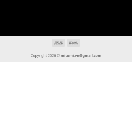
Hotline: 0936 22 90 22
mitumi.vn@gmail.com
THÔNG TIN
Giới Thiệu
Tin Tức
Thanh Toán
Vận Chuyển
Chính Sách Bảo Hành
Liên Hệ
KẾT NỐI CHÚNG TÔI
0936 22 90 22