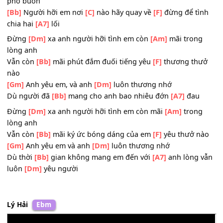
[Bb]
Khi em quên mau lời
[Gm]
thề xưa không nói lời từ
giã
[Bb]
Lệ ước trong
[C]
đêm bước lẻ loi, mình
[F]
anh về tr
phố buồn
[Bb]
Người hỡi em nơi
[C]
nào hãy quay về
[F]
đừng để tì
chia hai
[A7]
lối
Đừng
[Dm]
xa anh người hỡi tình em còn
[Am]
mãi tron
lòng anh
Vẫn còn
[Bb]
mãi phút đắm đuối tiếng yêu
[F]
thương th
nào
[Gm]
Anh yêu em, và anh
[Dm]
luôn thương nhớ
Dù người đã
[Bb]
mang cho anh bao nhiêu đớn
[A7]
đau
Đừng
[Dm]
xa anh người hỡi tình em còn mãi
[Am]
tron
lòng anh
Vẫn còn
[Bb]
mãi ký ức bóng dáng của em
[F]
yêu thưở 
[Gm]
Anh yêu em và anh
[Dm]
luôn thương nhớ