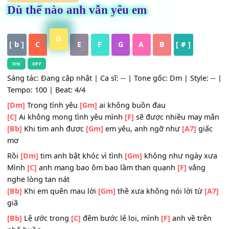
HỢP ÂM
,
Nhạc Trẻ
Dù thế nào anh vẫn yêu em
D
[ b ]
C
E
F
G
A
B
[ # ]
ON
OFF
Sáng tác: Đang cập nhật | Ca sĩ: -- | Tone gốc: Dm | Style:
Tempo: 100 | Beat: 4/4
[Dm]
Trong tình yêu
[Gm]
ai không buồn đau
[C]
Ai không mong tình yêu mình
[F]
sẽ được nhiều may
[Bb]
Khi tim anh được
[Gm]
em yêu, anh ngỡ như
[A7]
gi
mơ
Rồi
[Dm]
tim anh bật khóc vì tình
[Gm]
không như ngày 
Mình
[C]
anh mang bao ôm bao lầm than quạnh
[F]
vắng
nghe lòng tan nát