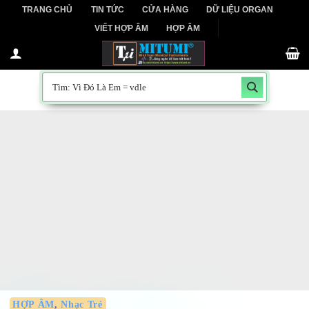
Skip
TRANG CHỦ
TIN TỨC
CỬA HÀNG
DỮ LIỆU ORGAN
to
VIẾT HỢP ÂM
HỢP ÂM
content