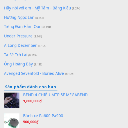
zǒu - 其实不想走
(8.929)
[SHEET] Ánh Trăng Nói Hộ Lòng Tôi - Mạnh Lệ Quân | Intro +
Pinyin
(8.651)
Bóng mây qua thềm
(8.577)
[SHEET PIANO] We Wish You A Merry Christmas
(8.516)
Orange Days - FT Island
(8.315)
Hãy nói với em - Mỹ Tâm - Bằng Kiều
(8.274)
Hương Ngọc Lan
(8.251)
Tiếng Đàn Hàm Oan
(8.194)
Under Pressure
(8.164)
A Long December
(8.155)