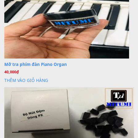
Cho xin sheet nhạc organ được không ạ
BÀI MỚI VIẾT
Dịch vụ cho thuê âm thanh tiệc gia đình, ban nhạc, ca s
20
Th7
Cài đặt dữ liệu cho đàn PSR-SX900 PSR-SX920 tại MIT
20
Th7
Dịch Vụ Cài Đặt Sample Đàn Organ Yamaha Tận Nhà 
07
Th7
Nâng Tầm Âm Thanh Cho Cây Đàn Của Bạn
Khóa Học Hướng Dẫn Sử Dụng Đàn Organ/Keyboard
26
Th6
Chuyên Sâu TPHCM | MITUMI
Cài đặt dữ liệu sample cho đàn Yamaha PSR-S750 S95
26
Th6