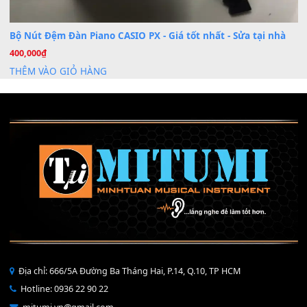
Mỡ tra phím đàn Piano Organ
40,000
₫
THÊM VÀO GIỎ HÀNG