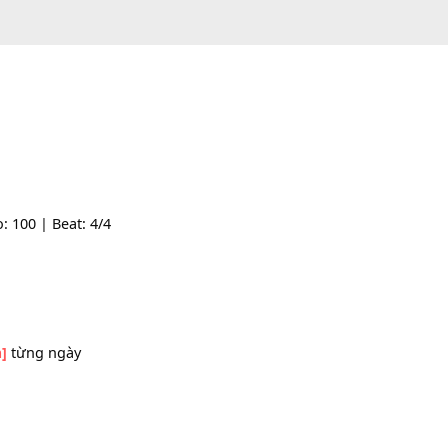
| Tempo: 100 | Beat: 4/4
u.
ói
[C#m]
từng ngày