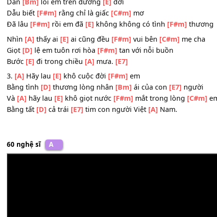
Vì
[D]
em không cha vì
[F#m]
em đã mất mẹ
Thương
[Bm]
đau vẫn là đau
[E7]
thương.
2.
[A]
Em mơ một vì
[F#m]
sao sáng
Dẫn
[Bm]
lối em trên đường
[E]
đời
Dẫu biết
[F#m]
rằng chỉ là giấc
[C#m]
mơ
Đã lâu
[F#m]
rồi em đã
[E]
không không có tình
[F#m]
t
Nhìn
[A]
thấy ai
[E]
ai cũng đều
[F#m]
vui bên
[C#m]
mẹ 
Giọt
[D]
lệ em tuôn rơi hòa
[F#m]
tan với nỗi buồn
Bước
[E]
đi trong chiều
[A]
mưa.
[E7]
3.
[A]
Hãy lau
[E]
khô cuộc đời
[F#m]
em
Bằng tình
[D]
thương lòng nhân
[Bm]
ái của con
[E7]
ngư
Và
[A]
hãy lau
[E]
khô giọt nước
[F#m]
mắt trong lòng
[C
Bằng tất
[D]
cả trái
[E7]
tim con người Việt
[A]
Nam.
60 nghệ sĩ
A