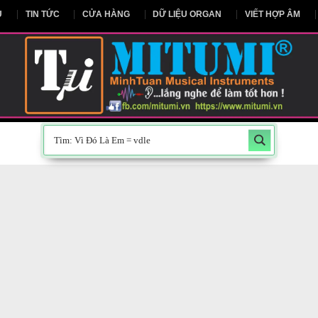
NG CHỦ
TIN TỨC
CỬA HÀNG
DỮ LIỆU ORGAN
V