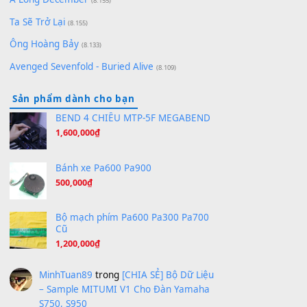
(8.651)
Bóng mây qua thềm
(8.577)
[SHEET PIANO] We Wish You A Merry Christmas
(8.516)
Orange Days - FT Island
(8.315)
Hãy nói với em - Mỹ Tâm - Bằng Kiều
(8.274)
Hương Ngọc Lan
(8.251)
Tiếng Đàn Hàm Oan
(8.194)
Under Pressure
(8.164)
A Long December
(8.155)
Ta Sẽ Trở Lại
(8.155)
Ông Hoàng Bảy
(8.133)