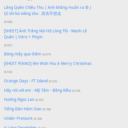
Xem nhiều nhất
Buông bỏ sự phụ thuộc nơi anh (Pinyin)
(18.942)
Phép Màu (OST Đàn Cá Gỗ)
(15.618)
[SHEET PIANO] Happy Birthday
(13.920)
Giá Như - Soobin Hoàng Sơn
(11.359)
Có Em Đời Bỗng Vui
(9.744)
Cơn Mơ Băng Giá
(9.103)
Chờ một tiếng yêu
(8.991)
Lãng Quên Chiều Thu | Anh không muốn ra đi |
Qí shí bù xiǎng zǒu - 其实不想走
(8.929)
[SHEET] Ánh Trăng Nói Hộ Lòng Tôi - Mạnh Lệ
Quân | Intro + Pinyin