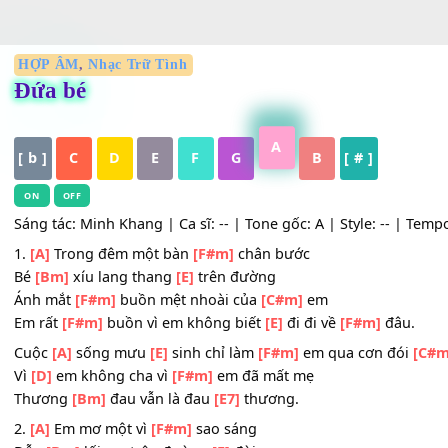
HỢP ÂM
,
Nhạc Trữ Tình
Đứa bé
A
[ b ]
C
D
E
F
G
B
[ # ]
ON
OFF
Sáng tác: Minh Khang | Ca sĩ: -- | Tone gốc: A | Style: -- 
1.
[A]
Trong đêm một bàn
[F#m]
chân bước
Bé
[Bm]
xíu lang thang
[E]
trên đường
Ánh mắt
[F#m]
buồn mệt nhoài của
[C#m]
em
Em rất
[F#m]
buồn vì em không biết
[E]
đi đi về
[F#m]
đâ
Cuộc
[A]
sống mưu
[E]
sinh chỉ làm
[F#m]
em qua cơn đ