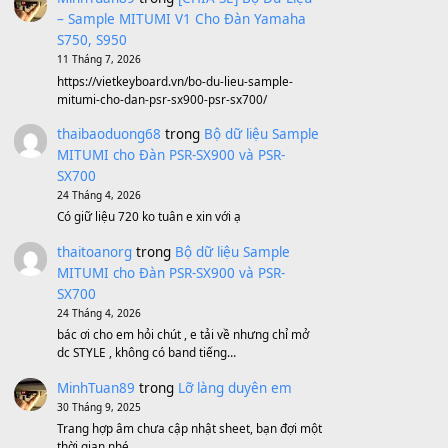
Avenged Sevenfold - Buried Alive
(8.109)
Sản phẩm dành cho bạn
BEND 4 CHIỀU MTP-5F MEGABEND
1,600,000
₫
Bánh xe Pa600 Pa900
500,000
₫
Bộ mạch phím Pa600 Pa300 Pa700
Cũ
1,200,000
₫
MinhTuan89
trong
[CHIA SẺ] Bộ Dữ Liệu
– Sample MITUMI V1 Cho Đàn Yamaha
S750, S950
11 Tháng 7, 2026
https://vietkeyboard.vn/bo-du-lieu-sample-