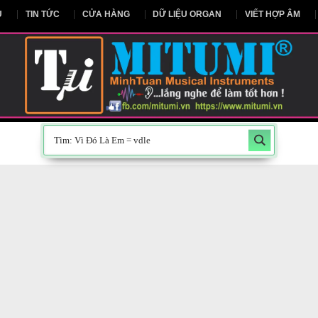
NG CHỦ
TIN TỨC
CỬA HÀNG
DỮ LIỆU ORGAN
V