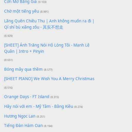
Xem nhiều nhất
Buông bỏ sự phụ thuộc nơi anh (Pinyin)
(18.942)
Phép Màu (OST Đàn Cá Gỗ)
(15.618)
[SHEET PIANO] Happy Birthday
(13.920)
Giá Như - Soobin Hoàng Sơn
(11.359)
Có Em Đời Bỗng Vui
(9.744)
Cơn Mơ Băng Giá
(9.103)
Chờ một tiếng yêu
(8.991)
Lãng Quên Chiều Thu | Anh không muốn ra đi |
Qí shí bù xiǎng zǒu - 其实不想走
(8.929)
[SHEET] Ánh Trăng Nói Hộ Lòng Tôi - Mạnh Lệ
Quân | Intro + Pinyin