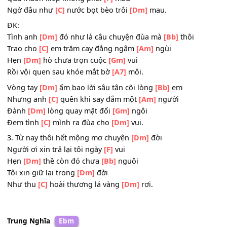
2. Tình yêu trót lưỡi tựa như là
[Dm]
đùa
Tội người con gái lỡ duyên vì
[F]
đâu
Tưởng
[Dm]
rằng lời hứa cho
[Bb]
nhau
Qua muôn kiếp không phai
[F]
màu
Ngờ đâu như
[C]
nước bọt bèo trôi
[Dm]
mau.
ĐK:
Tình anh
[Dm]
đó như là câu chuyện đùa mà
[Bb]
thôi
Trao cho
[C]
em trăm cay đắng ngậm
[Am]
ngùi
Hẹn
[Dm]
hò chưa trọn cuộc
[Gm]
vui
Rồi vội quen sau khóe mắt bờ
[A7]
môi.
Vòng tay
[Dm]
ấm bao lời sâu tận cõi lòng
[Bb]
em
Nhưng anh
[C]
quên khi say đắm một
[Am]
người
Đành
[Dm]
lòng quay mặt đổi
[Gm]
ngôi
Đem tình
[C]
mình ra đùa cho
[Dm]
vui.
3. Từ nay thôi hết mộng mơ chuyện
[Dm]
đời
Người ơi xin trả lại tôi ngày
[F]
vui