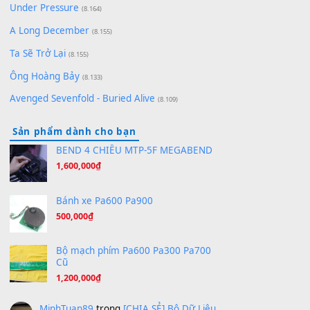
(8.651)
Bóng mây qua thềm
(8.577)
[SHEET PIANO] We Wish You A Merry Christmas
(8.516)
Orange Days - FT Island
(8.315)
Hãy nói với em - Mỹ Tâm - Bằng Kiều
(8.274)
Hương Ngọc Lan
(8.251)
Tiếng Đàn Hàm Oan
(8.194)
Under Pressure
(8.164)
A Long December
(8.155)
Ta Sẽ Trở Lại
(8.155)
Ông Hoàng Bảy
(8.133)