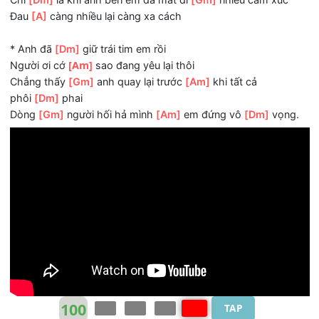
chẳng
[Dm]
lành.
T-ĐK2:
Ngày hôm qua đã
[Bb]
khác hôm nay
Chỉ
[C]
là không yêu nhau thôi sau đau
[Am]
đến vậy
Chỉ
[Dm]
là khi anh bên em đã mất đi
[Gm]
nhiều cảm xú
Đau
[A]
càng nhiều lại càng xa cách
* Anh đã
[Dm]
giữ trái tim em rồi
[Am]
Người ơi cớ
sao đang yêu lại thôi
Chẳng thấy
[Gm]
anh quay lại trước
[Am]
khi tất cả
phôi
[Dm]
phai
Dòng
[Gm]
người hối hả mình
[Am]
em đứng vô
[Dm]
vọn