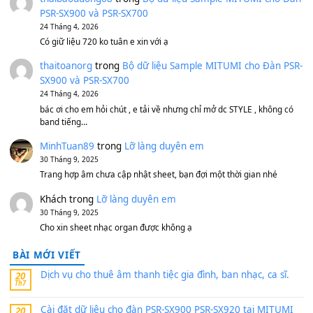
Bánh xe Pa600 Pa900
500,000
₫
Bộ mạch phím Pa600 Pa300 Pa700 Cũ
1,200,000
₫
MinhTuan89
trong
[CHIA SẺ] Bộ Dữ Liệu – Sample MI
V1 Cho Đàn Yamaha S750, S950
11 Tháng 7, 2026
https://vietkeyboard.vn/bo-du-lieu-sample-mitumi-cho-dan-psr
sx900-psr-sx700/
thaibaoduong68
trong
Bộ dữ liệu Sample MITUMI cho
PSR-SX900 và PSR-SX700
24 Tháng 4, 2026
Có giữ liệu 720 ko tuân e xin với ạ