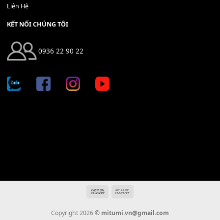
Địa chỉ: 666/5A Đường Ba Tháng Hai, P.14, Q.10, TP HCM
Hotline: 0936 22 90 22
mitumi.vn@gmail.com
THÔNG TIN
Giới Thiệu
Tin Tức