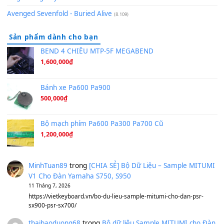
[SHEET PIANO] We Wish You A Merry Christmas
(8.516)
Orange Days - FT Island
(8.315)
Hãy nói với em - Mỹ Tâm - Bằng Kiều
(8.274)
Hương Ngọc Lan
(8.251)
Tiếng Đàn Hàm Oan
(8.194)
Under Pressure
(8.164)
A Long December
(8.155)
Ta Sẽ Trở Lại
(8.155)
Ông Hoàng Bảy
(8.133)
Avenged Sevenfold - Buried Alive
(8.109)
Sản phẩm dành cho bạn
BEND 4 CHIỀU MTP-5F MEGABEND
1,600,000
₫