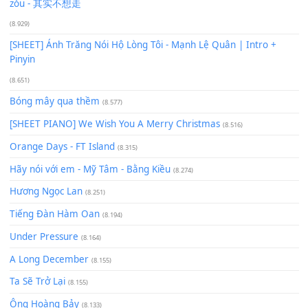
Phép Màu (OST Đàn Cá Gỗ)
(15.618)
[SHEET PIANO] Happy Birthday
(13.920)
Giá Như - Soobin Hoàng Sơn
(11.359)
Có Em Đời Bỗng Vui
(9.744)
Cơn Mơ Băng Giá
(9.103)
Chờ một tiếng yêu
(8.991)
Lãng Quên Chiều Thu | Anh không muốn ra đi | Qí shí bù xiǎ
zǒu - 其实不想走
(8.929)
[SHEET] Ánh Trăng Nói Hộ Lòng Tôi - Mạnh Lệ Quân | Intro +
Pinyin
(8.651)
Bóng mây qua thềm
(8.577)