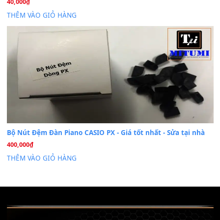
07
Th7
Nâng Tầm Âm Thanh Cho Cây Đàn Của Bạn
Khóa Học Hướng Dẫn Sử Dụng Đàn Organ/Keyboard
26
Th6
Chuyên Sâu TPHCM | MITUMI
Cài đặt dữ liệu sample cho đàn Yamaha PSR-S750 S95
26
Th6
Mỡ tra phím đàn Piano Organ