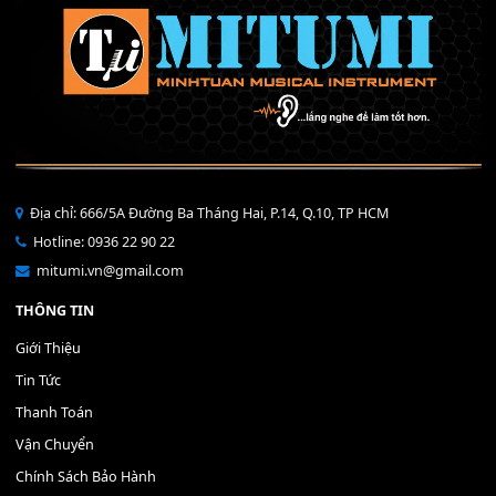
40,000
₫
THÊM VÀO GIỎ HÀNG
Bộ Nút Đệm Đàn Piano CASIO PX - Giá tốt nhất - Sửa tại n
400,000
₫
THÊM VÀO GIỎ HÀNG