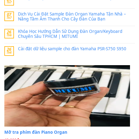
thaitoanorg
trong
Bộ dữ liệu Sample MITUMI cho Đàn
SX900 và PSR-SX700
24 Tháng 4, 2026
bác ơi cho em hỏi chút , e tải về nhưng chỉ mở dc STYLE , khôn
band tiếng…
MinhTuan89
trong
Lỡ làng duyên em
30 Tháng 9, 2025
Trang hợp âm chưa cập nhật sheet, bạn đợi một thời gian nhé
Khách
trong
Lỡ làng duyên em
30 Tháng 9, 2025
Cho xin sheet nhạc organ được không ạ
BÀI MỚI VIẾT
Dịch vụ cho thuê âm thanh tiệc gia đình, ban nhạc, ca s
20
Th7
Cài đặt dữ liệu cho đàn PSR-SX900 PSR-SX920 tại MIT
20
Th7
Dịch Vụ Cài Đặt Sample Đàn Organ Yamaha Tận Nhà 