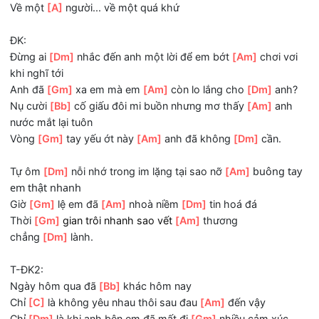
Vì đâu nông nỗi
[Bb]
đến hôm nay?
Điều
[C]
gì ngăn ly chuyện tình ta nhanh đến
[Am]
vậy...?
Nặng
[Dm]
nợ yêu thương nên em cứ nhớ điều
[Gm]
ngọt
ngào nhất
Về một
[A]
người... về một quá khứ
ĐK:
Đừng ai
[Dm]
nhắc đến anh một lời để em bớt
[Am]
chơi 
khi nghĩ tới
Anh đã
[Gm]
xa em mà em
[Am]
còn lo lắng cho
[Dm]
an
Nụ cười
[Bb]
cố giấu đôi mi buồn nhưng mơ thấy
[Am]
an
nước mắt lại tuôn
Vòng
[Gm]
tay yếu ớt này
[Am]
anh đã không
[Dm]
cần.
buông 
Tự ôm
[Dm]
nỗi nhớ trong im lặng tại sao nỡ
[Am]
em thật nhanh
Giờ
[Gm]
lệ em đã
[Am]
nhoà niềm
[Dm]
tin hoá đá
Thời
[Gm]
gian trôi nhanh sao vết
[Am]
thương