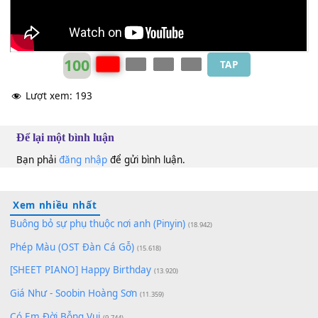
Ca đoàn Việt Linh
D
100
TAP