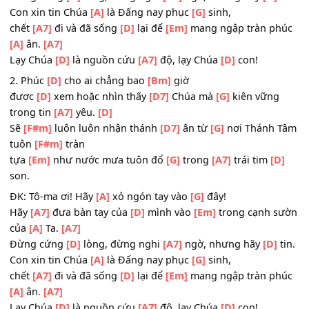
ĐK: Tô-ma ơi! Hãy
[A]
xỏ ngón tay vào
[G]
đây!
Hãy
[A7]
đưa bàn tay của
[D]
mình vào
[Em]
trong cạnh 
của
[A]
Ta.
[A7]
Đừng cứng
[D]
lòng, đừng nghi
[A7]
ngờ, nhưng hãy
[D]
Con xin tin Chúa
[A]
là Đấng nay phục
[G]
sinh,
chết
[A7]
đi và đã sống
[D]
lại để
[Em]
mang ngập tràn p
[A]
ân.
[A7]
Lạy Chúa
[D]
là nguồn cứu
[A7]
độ, lạy Chúa
[D]
con!
2. Phúc
[D]
cho ai chẳng bao
[Bm]
giờ
được
[D]
xem hoặc nhìn thấy
[D7]
Chúa mà
[G]
kiên vữn
trong tin
[A7]
yêu.
[D]
Sẽ
[F#m]
luôn luôn nhận thánh
[D7]
ân từ
[G]
nơi Thánh
tuôn
[F#m]
tràn
tựa
[Em]
như nước mưa tuôn đổ
[G]
trong
[A7]
trái tim
[
son.
ĐK: Tô-ma ơi! Hãy
[A]
xỏ ngón tay vào
[G]
đây!
Hãy
[A7]
đưa bàn tay của
[D]
mình vào
[Em]
trong cạnh 