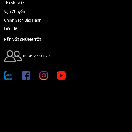
Bộ Nút Đệm Đàn Piano CASIO PX - Giá tốt nhất - Sửa tại n
400,000
₫
THÊM VÀO GIỎ HÀNG