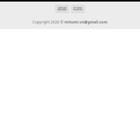
Địa chỉ: 666/5A Đường Ba Tháng Hai, P.14, Q.10, TP HCM
Hotline: 0936 22 90 22
mitumi.vn@gmail.com
THÔNG TIN
Giới Thiệu
Tin Tức
Thanh Toán
Vận Chuyển
Chính Sách Bảo Hành
Liên Hệ
KẾT NỐI CHÚNG TÔI
0936 22 90 22