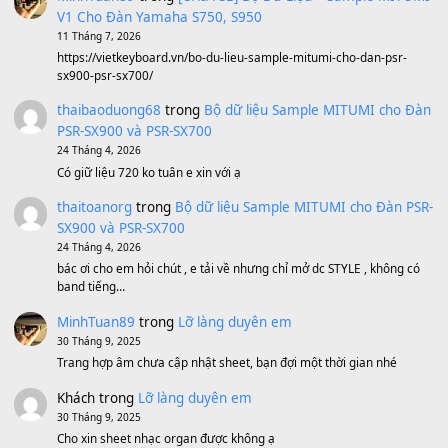
Ta Sẽ Trở Lại
(8.155)
Ông Hoàng Bảy
(8.133)
Avenged Sevenfold - Buried Alive
(8.109)
Sản phẩm dành cho bạn
BEND 4 CHIỀU MTP-5F MEGABEND
1,600,000
₫
Bánh xe Pa600 Pa900
500,000
₫
Bộ mạch phím Pa600 Pa300 Pa700 Cũ
1,200,000
₫
MinhTuan89
trong
[CHIA SẺ] Bộ Dữ Liệu – Sample MI