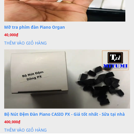
30 Tháng 9, 2025
Cho xin sheet nhạc organ được không ạ
BÀI MỚI VIẾT
Dịch vụ cho thuê âm thanh tiệc gia đình, ban nhạc, ca s
20
Th7
Cài đặt dữ liệu cho đàn PSR-SX900 PSR-SX920 tại MIT
20
Th7
Dịch Vụ Cài Đặt Sample Đàn Organ Yamaha Tận Nhà 
07
Th7
Nâng Tầm Âm Thanh Cho Cây Đàn Của Bạn
Khóa Học Hướng Dẫn Sử Dụng Đàn Organ/Keyboard
26
Th6
Chuyên Sâu TPHCM | MITUMI
Cài đặt dữ liệu sample cho đàn Yamaha PSR-S750 S95
26
Th6