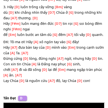
của
[A]
Ta.
[A7]
Đừng cứng
[D]
lòng, đừng nghi
[A7]
ngờ, nhưng hãy
[D]
Con xin tin Chúa
[A]
là Đấng nay phục
[G]
sinh,
chết
[A7]
đi và đã sống
[D]
lại để
[Em]
mang ngập tràn p
[A]
ân.
[A7]
Lạy Chúa
[D]
là nguồn cứu
[A7]
độ, lạy Chúa
[D]
con!
3. Hãy
[D]
luôn trông cậy vững
[Bm]
vàng
dù
[D]
khi chẳng nhìn thấy
[D7]
Chúa ở
[G]
trong những 
đau
[A7]
thương.
[D]
Hãy
[F#m]
luôn mang đèn đức
[D7]
tin rọi
[G]
soi bóng 
nghi
[F#m]
ngại
để
[Em]
luôn bước an tâm dù
[G]
đêm
[A7]
tối vây
[D]
qua
ĐK: Tô-ma ơi! Hãy
[A]
xỏ ngón tay vào
[G]
đây!
Hãy
[A7]
đưa bàn tay của
[D]
mình vào
[Em]
trong cạnh 
của
[A]
Ta.
[A7]
Đừng cứng
[D]
lòng, đừng nghi
[A7]
ngờ, nhưng hãy
[D]
Con xin tin Chúa
[A]
là Đấng nay phục
[G]
sinh,