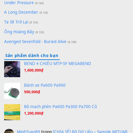
Lãng Quên Chiều Thu | Anh không muốn ra đi | Qí shí bù xiǎ
zǒu - 其实不想走
(8.929)
[SHEET] Ánh Trăng Nói Hộ Lòng Tôi - Mạnh Lệ Quân | Intro +
Pinyin
(8.651)
Bóng mây qua thềm
(8.577)
[SHEET PIANO] We Wish You A Merry Christmas
(8.516)
Orange Days - FT Island
(8.315)
Hãy nói với em - Mỹ Tâm - Bằng Kiều
(8.274)
Hương Ngọc Lan
(8.251)
Tiếng Đàn Hàm Oan
(8.194)
Under Pressure
(8.164)
A Long December
(8.155)