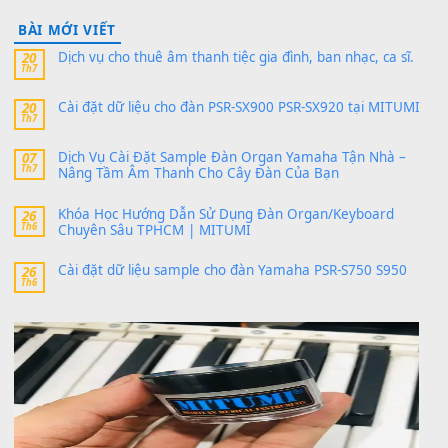
V1 Cho Đàn Yamaha S750, S950
11 Tháng 7, 2026
https://vietkeyboard.vn/bo-du-lieu-sample-mitumi-cho-dan-psr
sx900-psr-sx700/
thaibaoduong68
trong
Bộ dữ liệu Sample MITUMI cho
PSR-SX900 và PSR-SX700
24 Tháng 4, 2026
Có giữ liệu 720 ko tuân e xin với ạ
thaitoanorg
trong
Bộ dữ liệu Sample MITUMI cho Đàn
SX900 và PSR-SX700
24 Tháng 4, 2026
bác ơi cho em hỏi chút , e tải về nhưng chỉ mở dc STYLE , khôn
band tiếng…
MinhTuan89
trong
Lỡ làng duyên em
30 Tháng 9, 2025
Trang hợp âm chưa cập nhật sheet, bạn đợi một thời gian nhé
Khách
trong
Lỡ làng duyên em