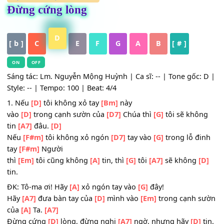
HỢP ÂM
,
Nhạc Thánh Ca
Đừng cứng lòng
D
[ b ]
C
E
F
G
A
B
[ # ]
ON
OFF
Sáng tác: Lm. Nguyễn Mộng Huỳnh | Ca sĩ: -- | Tone gốc:
Style: -- | Tempo: 100 | Beat: 4/4
1. Nếu
[D]
tôi không xỏ tay
[Bm]
này
vào
[D]
trong cạnh sườn của
[D7]
Chúa thì
[G]
tôi sẽ khô
tin
[A7]
đâu.
[D]
Nếu
[F#m]
tôi không xỏ ngón
[D7]
tay vào
[G]
trong lỗ đ
tay
[F#m]
Người
thì
[Em]
tôi cũng không
[A]
tin, thì
[G]
tôi
[A7]
sẽ không
tin.