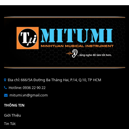
Mỡ tra phím đàn Piano Organ
40,000
₫
THÊM VÀO GIỎ HÀNG