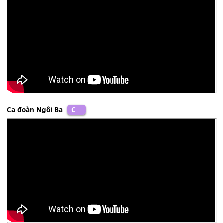
chết
[A7]
đi và đã sống
[D]
lại để
[Em]
mang ngập tràn p
[A]
ân.
[A7]
Lạy Chúa
[D]
là nguồn cứu
[A7]
độ, lạy Chúa
[D]
con!
Tấn Đạt
D
Ca đoàn Ngôi Ba
C