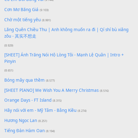
Lượt xem:
193
Để lại một bình luận
Bạn phải
đăng nhập
để gửi bình luận.
Xem nhiều nhất
Buông bỏ sự phụ thuộc nơi anh (Pinyin)
(18.942)
Phép Màu (OST Đàn Cá Gỗ)
(15.618)
[SHEET PIANO] Happy Birthday
(13.920)
Giá Như - Soobin Hoàng Sơn
(11.359)
Có Em Đời Bỗng Vui
(9.744)
Cơn Mơ Băng Giá
(9.103)
Chờ một tiếng yêu
(8.991)