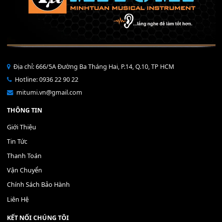
Bộ Nút Đệm Đàn Piano CASIO PX - Giá tốt nhất - Sửa tại n
400,000
₫
THÊM VÀO GIỎ HÀNG