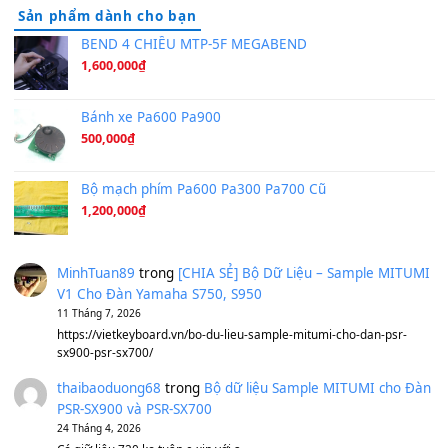
Tiếng Đàn Hàm Oan
(8.194)
Under Pressure
(8.164)
A Long December
(8.155)
Ta Sẽ Trở Lại
(8.155)
Ông Hoàng Bảy
(8.133)
Avenged Sevenfold - Buried Alive
(8.109)
Sản phẩm dành cho bạn
BEND 4 CHIỀU MTP-5F MEGABEND
1,600,000
₫
Bánh xe Pa600 Pa900
500,000
₫