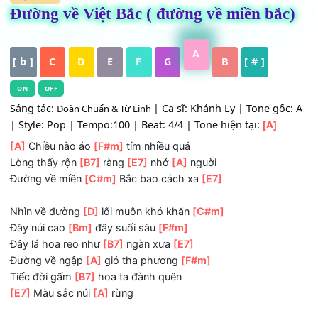
HỢP ÂM
Đường về Việt Bắc ( đường về miền bắ
A
[ b ]
C
D
E
F
G
B
[ # ]
ON
OFF
Sáng tác:
| Ca sĩ: Khánh Ly | Tone gố
Đoàn Chuẩn & Từ Linh
| Style: Pop | Tempo:100 | Beat: 4/4 | Tone hiện tại:
[A]
[A]
Chiều nào áo
[F#m]
tím nhiều quá
Lòng thấy rộn
[B7]
ràng
[E7]
nhớ
[A]
nguời
Ðường về miền
[C#m]
Bắc bao cách xa
[E7]
Nhìn về đường
[D]
lối muôn khó khăn
[C#m]
Ðây núi cao
[Bm]
đây suối sâu
[F#m]
Ðây lá hoa reo như
[B7]
ngàn xưa
[E7]