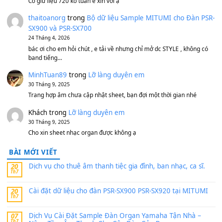
Bộ mạch phím Pa600 Pa300 Pa700 Cũ
1,200,000
₫
MinhTuan89
trong
[CHIA SẺ] Bộ Dữ Liệu – Sample MI
V1 Cho Đàn Yamaha S750, S950
11 Tháng 7, 2026
https://vietkeyboard.vn/bo-du-lieu-sample-mitumi-cho-dan-psr
sx900-psr-sx700/
thaibaoduong68
trong
Bộ dữ liệu Sample MITUMI cho
PSR-SX900 và PSR-SX700
24 Tháng 4, 2026
Có giữ liệu 720 ko tuân e xin với ạ
thaitoanorg
trong
Bộ dữ liệu Sample MITUMI cho Đàn
SX900 và PSR-SX700
24 Tháng 4, 2026
bác ơi cho em hỏi chút , e tải về nhưng chỉ mở dc STYLE , khôn
band tiếng…