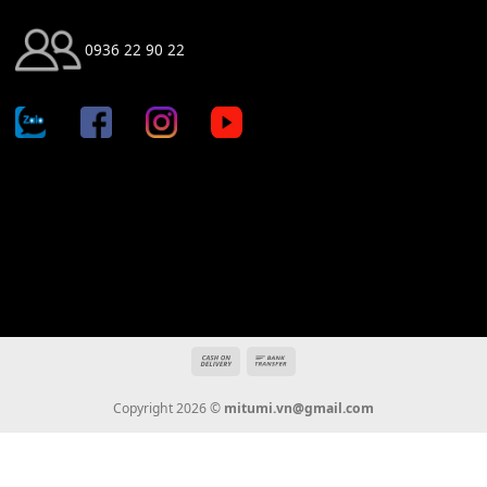
Địa chỉ: 666/5A Đường Ba Tháng Hai, P.14, Q.10, TP HCM
Hotline: 0936 22 90 22
mitumi.vn@gmail.com
THÔNG TIN
Giới Thiệu
Tin Tức
Thanh Toán
Vận Chuyển
Chính Sách Bảo Hành
Liên Hệ