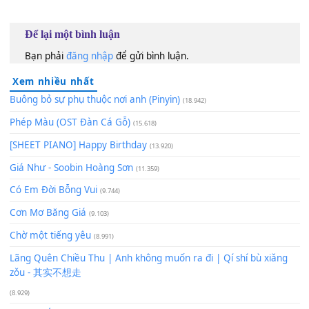
60
TAP
Lượt xem:
460
Để lại một bình luận
Bạn phải
đăng nhập
để gửi bình luận.
Xem nhiều nhất
Buông bỏ sự phụ thuộc nơi anh (Pinyin)
(18.942)
Phép Màu (OST Đàn Cá Gỗ)
(15.618)
[SHEET PIANO] Happy Birthday
(13.920)
Giá Như - Soobin Hoàng Sơn
(11.359)