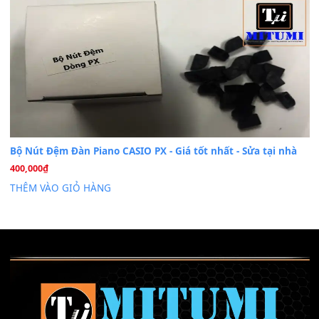
Cài đặt dữ liệu sample cho đàn Yamaha PSR-S750 S95
26
Th6
Mỡ tra phím đàn Piano Organ
40,000
₫
THÊM VÀO GIỎ HÀNG