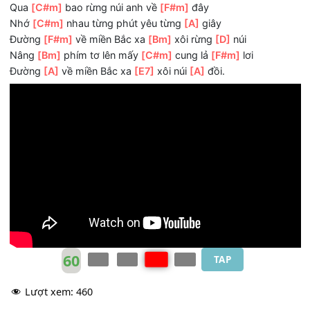
Ðường về ngập
[A]
gió tha phương
[F#m]
Tiếc đời gấm
[B7]
hoa ta đành quên
[E7]
Màu sắc núi
[A]
rừng
Qua
[C#m]
bao rừng núi anh về
[F#m]
đây
Nhớ
[C#m]
nhau từng phút yêu từng
[A]
giây
Ðường
[F#m]
về miền Bắc xa
[Bm]
xôi rừng
[D]
núi
Nâng
[Bm]
phím tơ lên mấy
[C#m]
cung lả
[F#m]
lơi
Ðường
[A]
về miền Bắc xa
[E7]
xôi núi
[A]
đồi.