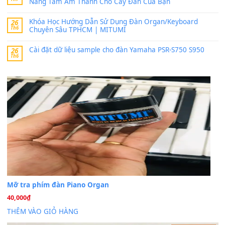
MinhTuan89
trong
Lỡ làng duyên em
30 Tháng 9, 2025
Trang hợp âm chưa cập nhật sheet, bạn đợi một thời gian nhé
Khách
trong
Lỡ làng duyên em
30 Tháng 9, 2025
Cho xin sheet nhạc organ được không ạ
BÀI MỚI VIẾT
Dịch vụ cho thuê âm thanh tiệc gia đình, ban nhạc, ca s
20
Th7
Cài đặt dữ liệu cho đàn PSR-SX900 PSR-SX920 tại MIT
20
Th7
Dịch Vụ Cài Đặt Sample Đàn Organ Yamaha Tận Nhà 
07
Th7
Nâng Tầm Âm Thanh Cho Cây Đàn Của Bạn
Khóa Học Hướng Dẫn Sử Dụng Đàn Organ/Keyboard
26
Th6
Chuyên Sâu TPHCM | MITUMI