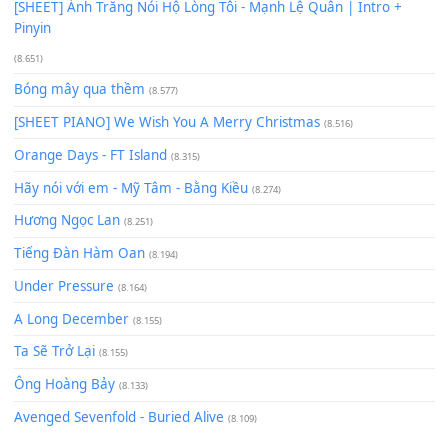
Có Em Đời Bỗng Vui
(9.744)
Cơn Mơ Băng Giá
(9.103)
Chờ một tiếng yêu
(8.991)
Lãng Quên Chiều Thu | Anh không muốn ra đi | Qí shí bù xiǎ
zǒu - 其实不想走
(8.929)
[SHEET] Ánh Trăng Nói Hộ Lòng Tôi - Mạnh Lệ Quân | Intro +
Pinyin
(8.651)
Bóng mây qua thềm
(8.577)
[SHEET PIANO] We Wish You A Merry Christmas
(8.516)
Orange Days - FT Island
(8.315)
Hãy nói với em - Mỹ Tâm - Bằng Kiều
(8.274)
Hương Ngọc Lan
(8.251)