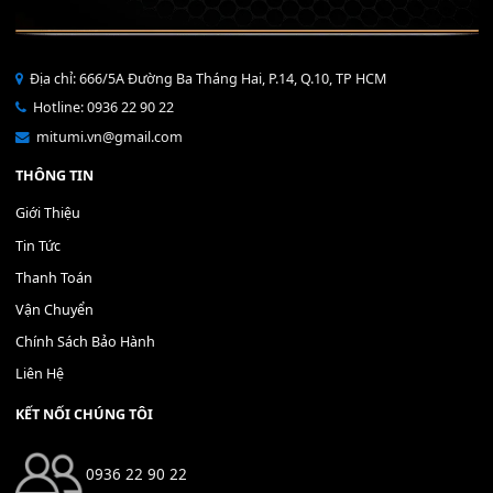
Bộ Nút Đệm Đàn Piano CASIO PX - Giá tốt nhất - Sửa tại n
400,000
₫
THÊM VÀO GIỎ HÀNG