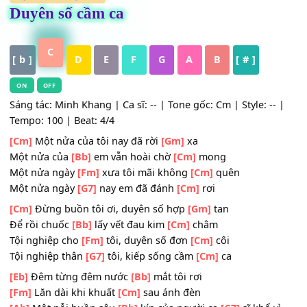
HỢP ÂM
,
Nhạc Trẻ
Duyên số cầm ca
C
[ b ]
D
E
F
G
A
B
[ # ]
ON
OFF
Sáng tác: Minh Khang | Ca sĩ: -- | Tone gốc: Cm | Style: --
Tempo: 100 | Beat: 4/4
[Cm]
Một nửa của tôi nay đã rời
[Gm]
xa
Một nửa của
[Bb]
em vẫn hoài chờ
[Cm]
mong
Một nửa ngày
[Fm]
xưa tôi mãi không
[Cm]
quên
Một nửa ngày
[G7]
nay em đã đánh
[Cm]
rơi
[Cm]
Đừng buồn tôi ơi, duyên số hợp
[Gm]
tan
Để rồi chuốc
[Bb]
lấy vết đau kim
[Cm]
châm
Tội nghiệp cho
[Fm]
tôi, duyên số đơn
[Cm]
côi