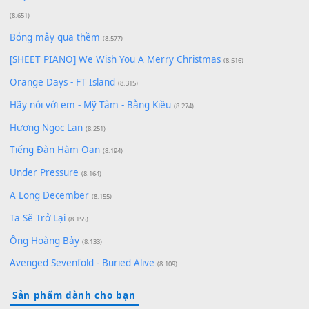
Có Em Đời Bỗng Vui
(9.744)
Cơn Mơ Băng Giá
(9.103)
Chờ một tiếng yêu
(8.991)
Lãng Quên Chiều Thu | Anh không muốn ra đi | Qí shí bù xiǎ
zǒu - 其实不想走
(8.929)
[SHEET] Ánh Trăng Nói Hộ Lòng Tôi - Mạnh Lệ Quân | Intro +
Pinyin
(8.651)
Bóng mây qua thềm
(8.577)
[SHEET PIANO] We Wish You A Merry Christmas
(8.516)
Orange Days - FT Island
(8.315)
Hãy nói với em - Mỹ Tâm - Bằng Kiều
(8.274)