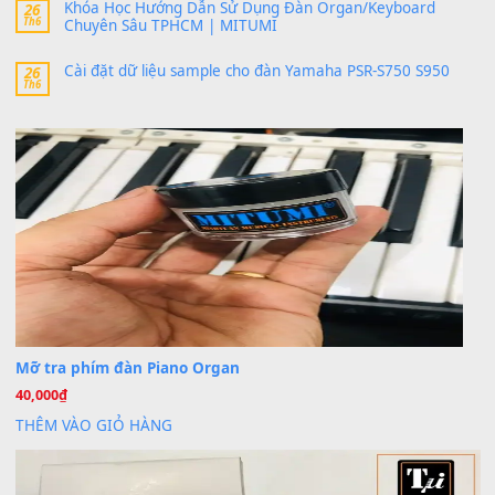
MinhTuan89
trong
Lỡ làng duyên em
30 Tháng 9, 2025
Trang hợp âm chưa cập nhật sheet, bạn đợi một thời gian nhé
Khách
trong
Lỡ làng duyên em
30 Tháng 9, 2025
Cho xin sheet nhạc organ được không ạ
BÀI MỚI VIẾT
Dịch vụ cho thuê âm thanh tiệc gia đình, ban nhạc, ca s
20
Th7
Cài đặt dữ liệu cho đàn PSR-SX900 PSR-SX920 tại MIT
20
Th7
Dịch Vụ Cài Đặt Sample Đàn Organ Yamaha Tận Nhà 
07
Th7
Nâng Tầm Âm Thanh Cho Cây Đàn Của Bạn
Khóa Học Hướng Dẫn Sử Dụng Đàn Organ/Keyboard
26
Th6
Chuyên Sâu TPHCM | MITUMI