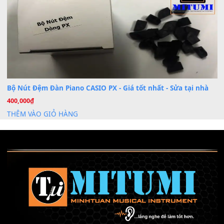
Cài đặt dữ liệu sample cho đàn Yamaha PSR-S750 S95
26
Th6
Mỡ tra phím đàn Piano Organ
40,000
₫
THÊM VÀO GIỎ HÀNG