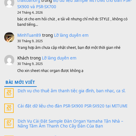
Bộ mạch phím Pa600 Pa300 Pa700 Cũ
1,200,000
₫
MinhTuan89
trong
[CHIA SẺ] Bộ Dữ Liệu – Sample MI
V1 Cho Đàn Yamaha S750, S950
11 Tháng 7, 2026
https://vietkeyboard.vn/bo-du-lieu-sample-mitumi-cho-dan-psr
sx900-psr-sx700/
thaibaoduong68
trong
Bộ dữ liệu Sample MITUMI cho
PSR-SX900 và PSR-SX700
24 Tháng 4, 2026
Có giữ liệu 720 ko tuân e xin với ạ
thaitoanorg
trong
Bộ dữ liệu Sample MITUMI cho Đàn
SX900 và PSR-SX700
24 Tháng 4, 2026
bác ơi cho em hỏi chút , e tải về nhưng chỉ mở dc STYLE , khôn
band tiếng…