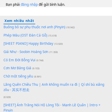
Nini Khanh
C#m
100
TAP
Lượt xem:
214
Để lại một bình luận
Bạn phải
đăng nhập
để gửi bình luận.
Xem nhiều nhất
Buông bỏ sự phụ thuộc nơi anh (Pinyin)
(18.942)
Phép Màu (OST Đàn Cá Gỗ)
(15.618)
[SHEET PIANO] Happy Birthday
(13.920)
Giá Như - Soobin Hoàng Sơn
(11.359)