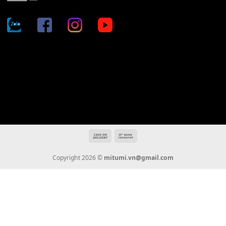
Địa chỉ: 666/5A Đường Ba Tháng Hai, P.14, Q.10, TP HCM
Hotline: 0936 22 90 22
mitumi.vn@gmail.com
THÔNG TIN
Giới Thiệu
Tin Tức
Thanh Toán
Vận Chuyển
Chính Sách Bảo Hành
Liên Hệ