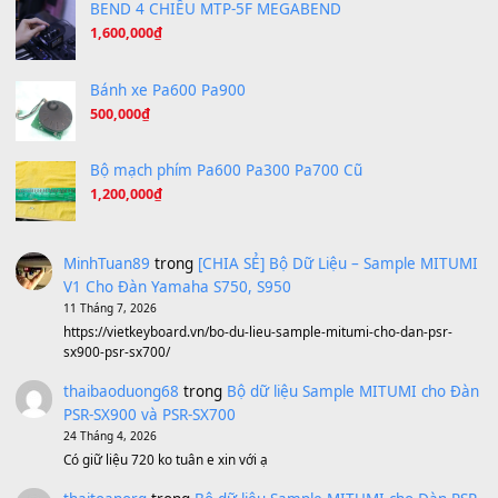
Hương Ngọc Lan
(8.251)
Tiếng Đàn Hàm Oan
(8.194)
Under Pressure
(8.164)
A Long December
(8.155)
Ta Sẽ Trở Lại
(8.155)
Ông Hoàng Bảy
(8.133)
Avenged Sevenfold - Buried Alive
(8.109)
Sản phẩm dành cho bạn
BEND 4 CHIỀU MTP-5F MEGABEND
1,600,000
₫
Bánh xe Pa600 Pa900
500,000
₫