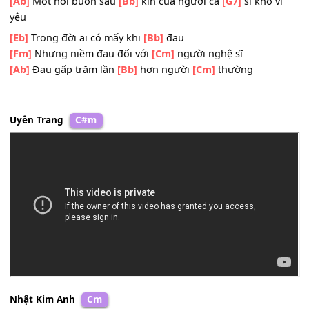
Tội nghiệp thân
[G7]
tôi, kiếp sống cầm
[Cm]
ca
[Eb]
Đêm từng đêm nước
[Bb]
mắt tôi rơi
[Fm]
Lăn dài khi khuất
[Cm]
sau ánh đèn
[Ab]
Một nỗi buồn sâu
[Bb]
kín của người ca
[G7]
sĩ khổ v
yêu
[Eb]
Trong đời ai có mấy khi
[Bb]
đau
[Fm]
Nhưng niềm đau đối với
[Cm]
người nghệ sĩ
[Ab]
Đau gấp trăm lần
[Bb]
hơn người
[Cm]
thường
Uyên Trang
C#m