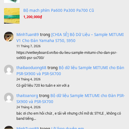
Ta Sẽ Trở Lại
(8.155)
Ông Hoàng Bảy
(8.133)
Avenged Sevenfold - Buried Alive
(8.109)
Sản phẩm dành cho bạn
BEND 4 CHIỀU MTP-5F MEGABEND
1,600,000
₫
Bánh xe Pa600 Pa900
500,000
₫
Bộ mạch phím Pa600 Pa300 Pa700 Cũ
1,200,000
₫
MinhTuan89
trong
[CHIA SẺ] Bộ Dữ Liệu – Sample MI