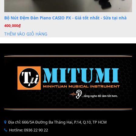
Mỡ tra phím đàn Piano Organ
40,000
₫
THÊM VÀO GIỎ HÀNG