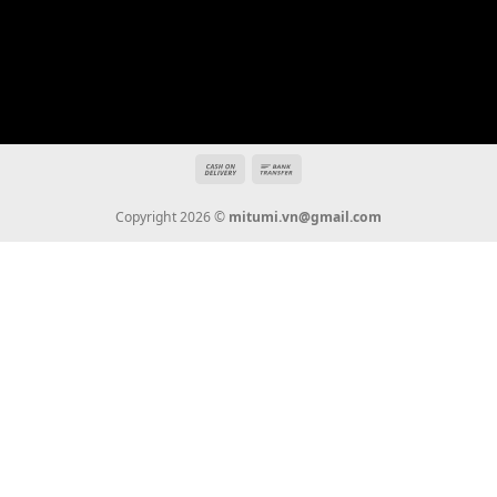
Hotline: 0936 22 90 22
mitumi.vn@gmail.com
THÔNG TIN
Giới Thiệu
Tin Tức
Thanh Toán
Vận Chuyển
Chính Sách Bảo Hành
Liên Hệ
KẾT NỐI CHÚNG TÔI
0936 22 90 22