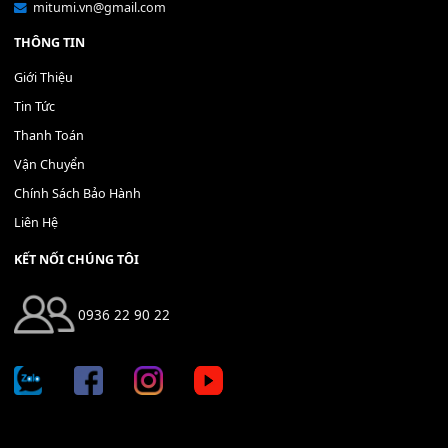
Bộ Nút Đệm Đàn Piano CASIO PX - Giá tốt nhất - Sửa tại n
400,000
₫
THÊM VÀO GIỎ HÀNG
Địa chỉ: 666/5A Đường Ba Tháng Hai, P.14, Q.10, TP HCM