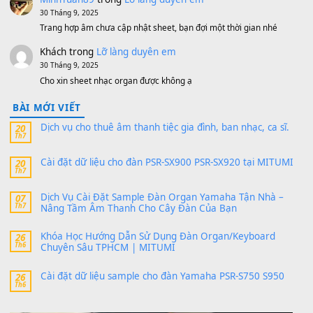
V1 Cho Đàn Yamaha S750, S950
11 Tháng 7, 2026
https://vietkeyboard.vn/bo-du-lieu-sample-mitumi-cho-dan-psr
sx900-psr-sx700/
thaibaoduong68
trong
Bộ dữ liệu Sample MITUMI cho
PSR-SX900 và PSR-SX700
24 Tháng 4, 2026
Có giữ liệu 720 ko tuân e xin với ạ
thaitoanorg
trong
Bộ dữ liệu Sample MITUMI cho Đàn
SX900 và PSR-SX700
24 Tháng 4, 2026
bác ơi cho em hỏi chút , e tải về nhưng chỉ mở dc STYLE , khôn
band tiếng…
MinhTuan89
trong
Lỡ làng duyên em
30 Tháng 9, 2025
Trang hợp âm chưa cập nhật sheet, bạn đợi một thời gian nhé
Khách
trong
Lỡ làng duyên em