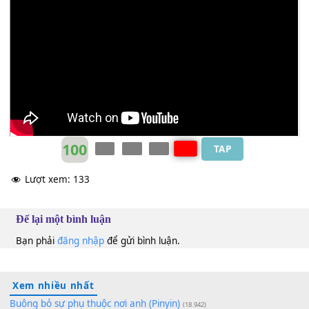
mọi người năm mới an lành,hạnh phúc.Happy New Year
Sáng tác:Vũ Ngọc Báu
Vũ Ngọc Báu
C
100
TAP
Lượt xem:
133