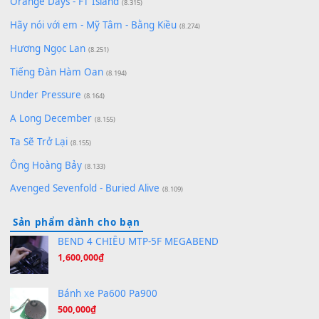
zǒu - 其实不想走
(8.929)
[SHEET] Ánh Trăng Nói Hộ Lòng Tôi - Mạnh Lệ Quân | Intro +
Pinyin
(8.651)
Bóng mây qua thềm
(8.577)
[SHEET PIANO] We Wish You A Merry Christmas
(8.516)
Orange Days - FT Island
(8.315)
Hãy nói với em - Mỹ Tâm - Bằng Kiều
(8.274)
Hương Ngọc Lan
(8.251)
Tiếng Đàn Hàm Oan
(8.194)
Under Pressure
(8.164)
A Long December
(8.155)