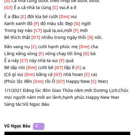
Bé tập nói
[Dm]
cười bé
[G7]
tập ê
[C]
a.
[C]
Nào,nào,tập nói ba với bà, ba ba ba
[Dm]
Nào,nào,tập bước đi với bạn, một hai một
[G]
Cả nhà cùng bước theo nhịp bé bước bước
[G7]
Ê a cả nhà ta cùng
[C]
vui,ê a ê
Ê a đầu
[C]
đời kìa bé cười
[Dm]
vui
Xanh xanh đỏ
[F]
đỏ màu sắc đẹp
[G]
ngời
Trong tay nào
[C7]
quà lạ,vui,mới
[F]
mới
Bé thích thật
[D7]
nhiều trong ngày thôi
[G]
nôi.
Rân vang nụ
[C]
cười hạnh phúc mẹ
[Dm]
cha
Lăng xăng vòng
[F]
vòng chạy tới ông
[G]
bà
Ê a này
[C7]
này nhà ta vui
[F]
quá
Bé tập nói
[Dm]
cười bé
[G7]
tập ê
[C]
a.
(Có gì vui
[Dm]
bằng cả
[G7]
nhà hoan
[C]
ca)
(Phúc lộc đến
[Dm]
rồi Ô
[G7]
Happy New
[C]
Year)
1/1/2021 Đăng lúc đón Giao Thừa năm mới Dương Lịch.