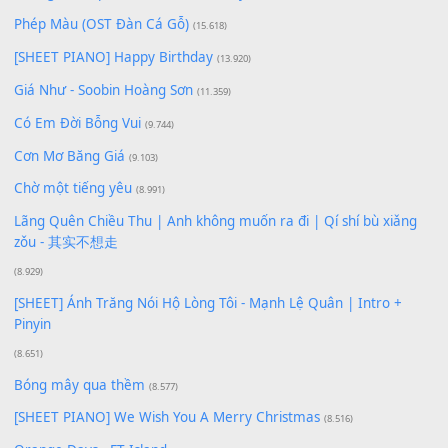
Để lại một bình luận
Bạn phải
đăng nhập
để gửi bình luận.
Xem nhiều nhất
Buông bỏ sự phụ thuộc nơi anh (Pinyin)
(18.942)
Phép Màu (OST Đàn Cá Gỗ)
(15.618)
[SHEET PIANO] Happy Birthday
(13.920)
Giá Như - Soobin Hoàng Sơn
(11.359)
Có Em Đời Bỗng Vui
(9.744)
Cơn Mơ Băng Giá
(9.103)
Chờ một tiếng yêu
(8.991)
Lãng Quên Chiều Thu | Anh không muốn ra đi | Qí shí bù xiǎ