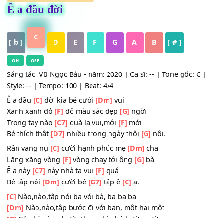
HỢP ÂM
,
Nhạc Trữ Tình
Ê a đầu đời
C
[ b ]
D
E
F
G
A
B
[ # ]
ON
OFF
Sáng tác: Vũ Ngọc Báu - năm: 2020 | Ca sĩ: -- | Tone gốc:
Style: -- | Tempo: 100 | Beat: 4/4
Ê a đầu
[C]
đời kìa bé cười
[Dm]
vui
Xanh xanh đỏ
[F]
đỏ màu sắc đẹp
[G]
ngời
Trong tay nào
[C7]
quà lạ,vui,mới
[F]
mới
Bé thích thật
[D7]
nhiều trong ngày thôi
[G]
nôi.
Rân vang nụ
[C]
cười hạnh phúc mẹ
[Dm]
cha
Lăng xăng vòng
[F]
vòng chạy tới ông
[G]
bà
Ê a này
[C7]
này nhà ta vui
[F]
quá