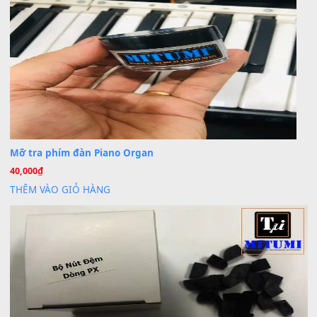
30 Tháng 9, 2025
Cho xin sheet nhạc organ được không ạ
BÀI MỚI VIẾT
Dịch vụ cho thuê âm thanh tiệc gia đình, ban nhạc, ca s
20
Th7
Cài đặt dữ liệu cho đàn PSR-SX900 PSR-SX920 tại MIT
20
Th7
Dịch Vụ Cài Đặt Sample Đàn Organ Yamaha Tận Nhà 
07
Th7
Nâng Tầm Âm Thanh Cho Cây Đàn Của Bạn
Khóa Học Hướng Dẫn Sử Dụng Đàn Organ/Keyboard
26
Th6
Chuyên Sâu TPHCM | MITUMI
Cài đặt dữ liệu sample cho đàn Yamaha PSR-S750 S95
26
Th6