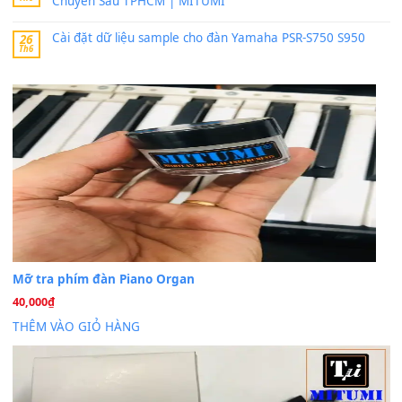
band tiếng…
MinhTuan89
trong
Lỡ làng duyên em
30 Tháng 9, 2025
Trang hợp âm chưa cập nhật sheet, bạn đợi một thời gian nhé
Khách
trong
Lỡ làng duyên em
30 Tháng 9, 2025
Cho xin sheet nhạc organ được không ạ
BÀI MỚI VIẾT
Dịch vụ cho thuê âm thanh tiệc gia đình, ban nhạc, ca s
20
Th7
Cài đặt dữ liệu cho đàn PSR-SX900 PSR-SX920 tại MIT
20
Th7
Dịch Vụ Cài Đặt Sample Đàn Organ Yamaha Tận Nhà 
07
Th7
Nâng Tầm Âm Thanh Cho Cây Đàn Của Bạn
Khóa Học Hướng Dẫn Sử Dụng Đàn Organ/Keyboard
26
Th6