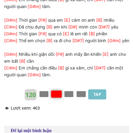
[G#m]
Ngày hôm nay cớ
[F#]
sao em buồn thứ
[E]
anh c
một lần
[B]
hỏi
[C#m]
Ngại rằng sẽ khiến
[B]
anh phiền lòng
[D#]
nên e
cũng chẳng
[D#7]
nói
[G#m]
Nhiều khi giận dỗi
[F#]
anh mấy lần khiến
[E]
anh 
em bất
[B]
cần
[C#m]
Em chẳng cần điều
[B]
gì xa xăm, chỉ
[D#7]
cần m
người quan
[G#m]
tâm.
[G#m]
Thời gian
[F#]
qua em
[E]
cảm ơn anh
[B]
nhiều
[C#m]
Đã chịu đựng
[B]
em khi
[D#]
mình còn
[D#7]
yêu
[G#m]
Thời gian
[F#]
qua có
[E]
lẽ em rất
[B]
phiền
[C#m]
Thế em chọn
[B]
ra đi cho
[D#7]
người bình
[G#m
[G#m]
Nhiều khi giận dỗi
[F#]
anh mấy lần khiến
[E]
anh 
em bất
[B]
cần