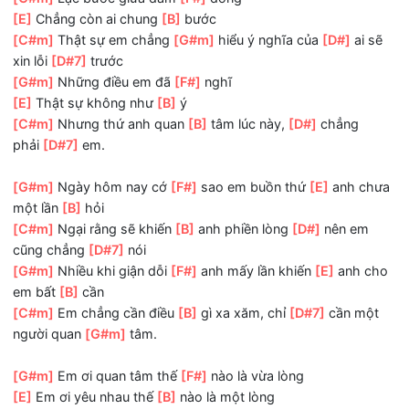
[C#m]
Em chẳng cần điều
[B]
gì xa xăm, chỉ
[D#7]
cần m
người quan
[G#m]
tâm.
[G#m]
Lạc bước giữa đám
[F#]
đông
[E]
Chẳng còn ai chung
[B]
bước
[C#m]
Thật sự em chẳng
[G#m]
hiểu ý nghĩa của
[D#]
ai
xin lỗi
[D#7]
trước
[G#m]
Những điều em đã
[F#]
nghĩ
[E]
Thật sự không như
[B]
ý
[C#m]
Nhưng thứ anh quan
[B]
tâm lúc này,
[D#]
chẳng
phải
[D#7]
em.
[G#m]
Ngày hôm nay cớ
[F#]
sao em buồn thứ
[E]
anh c
một lần
[B]
hỏi
[C#m]
Ngại rằng sẽ khiến
[B]
anh phiền lòng
[D#]
nên e
cũng chẳng
[D#7]
nói
[G#m]
Nhiều khi giận dỗi
[F#]
anh mấy lần khiến
[E]
anh 