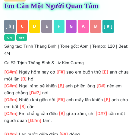
HỢP ÂM
Em Cần Một Người Quan Tâm
[ b ]
C
D
E
F
G
A
B
[ # ]
ON
OFF
Sáng tác: Trịnh Thăng Bình
| Tone gốc: Abm | Tempo: 120 | B
4/4
Ca Sĩ: Trịnh Thăng Bình & Liz Kim Cương
[G#m]
Ngày hôm nay cớ
[F#]
sao em buồn thứ
[E]
anh c
một lần
[B]
hỏi
[C#m]
Ngại rằng sẽ khiến
[B]
anh phiền lòng
[D#]
nên e
cũng chẳng
[D#7]
nói
[G#m]
Nhiều khi giận dỗi
[F#]
anh mấy lần khiến
[E]
anh 
em bất
[B]
cần