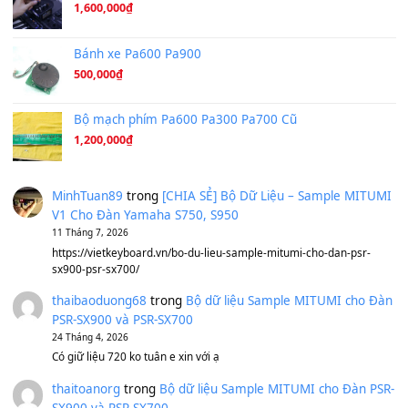
Hương Ngọc Lan
(8.251)
Tiếng Đàn Hàm Oan
(8.194)
Under Pressure
(8.164)
A Long December
(8.155)
Ta Sẽ Trở Lại
(8.155)
Ông Hoàng Bảy
(8.133)
Avenged Sevenfold - Buried Alive
(8.109)
Sản phẩm dành cho bạn
BEND 4 CHIỀU MTP-5F MEGABEND
1,600,000
₫
Bánh xe Pa600 Pa900
500,000
₫