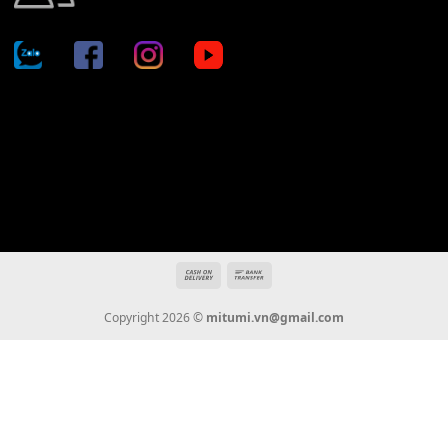
Địa chỉ: 666/5A Đường Ba Tháng Hai, P.14, Q.10, TP HCM
Hotline: 0936 22 90 22
mitumi.vn@gmail.com
THÔNG TIN
Giới Thiệu
Tin Tức
Thanh Toán
Vận Chuyển