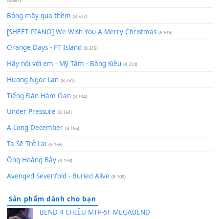
Giá Như - Soobin Hoàng Sơn
(11.359)
Có Em Đời Bỗng Vui
(9.744)
Cơn Mơ Băng Giá
(9.103)
Chờ một tiếng yêu
(8.991)
Lãng Quên Chiều Thu | Anh không muốn ra đi | Qí shí bù xiǎ
zǒu - 其实不想走
(8.929)
[SHEET] Ánh Trăng Nói Hộ Lòng Tôi - Mạnh Lệ Quân | Intro +
Pinyin
(8.651)
Bóng mây qua thềm
(8.577)
[SHEET PIANO] We Wish You A Merry Christmas
(8.516)
Orange Days - FT Island
(8.315)
Hãy nói với em - Mỹ Tâm - Bằng Kiều
(8.274)