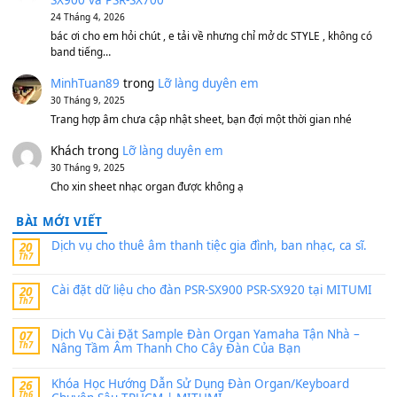
Bộ mạch phím Pa600 Pa300 Pa700 Cũ
1,200,000
₫
MinhTuan89
trong
[CHIA SẺ] Bộ Dữ Liệu – Sample MI
V1 Cho Đàn Yamaha S750, S950
11 Tháng 7, 2026
https://vietkeyboard.vn/bo-du-lieu-sample-mitumi-cho-dan-psr
sx900-psr-sx700/
thaibaoduong68
trong
Bộ dữ liệu Sample MITUMI cho
PSR-SX900 và PSR-SX700
24 Tháng 4, 2026
Có giữ liệu 720 ko tuân e xin với ạ
thaitoanorg
trong
Bộ dữ liệu Sample MITUMI cho Đàn
SX900 và PSR-SX700
24 Tháng 4, 2026
bác ơi cho em hỏi chút , e tải về nhưng chỉ mở dc STYLE , khôn