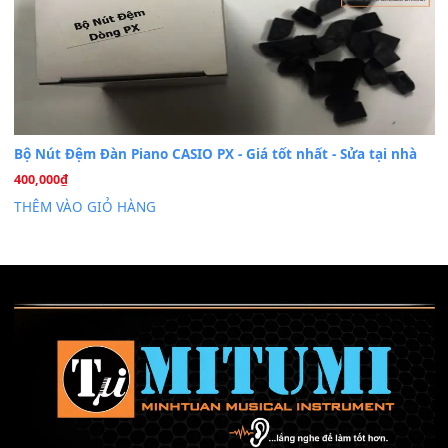
Chuyên Sâu TPHCM | MITUMI
Cài đặt dữ liệu sample cho đàn Yamaha PSR-S750 S95
26
Th6
Mỡ tra phím đàn Piano Organ
40,000
₫
THÊM VÀO GIỎ HÀNG