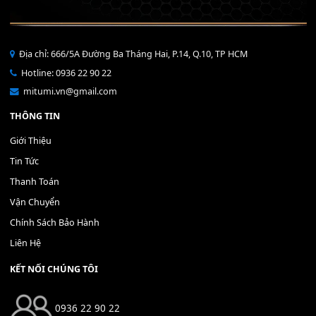
Bộ Nút Đệm Đàn Piano CASIO PX - Giá tốt nhất - Sửa tại n
400,000
₫
THÊM VÀO GIỎ HÀNG