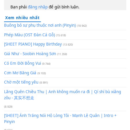
[C#m]
Em chẳng cần điều
[B]
gì xa xăm, chỉ
[D#7]
cần m
người quan
[G#m]
tâm.
120
TAP
Lượt xem:
463
Để lại một bình luận
Bạn phải
đăng nhập
để gửi bình luận.
Xem nhiều nhất
Buông bỏ sự phụ thuộc nơi anh (Pinyin)
(18.942)
Phép Màu (OST Đàn Cá Gỗ)
(15.618)
[SHEET PIANO] Happy Birthday
(13.920)