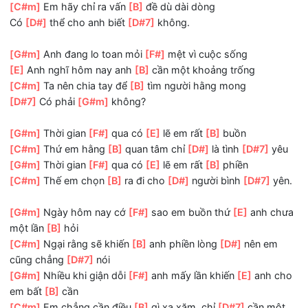
em bất
[B]
cần
[C#m]
Em chẳng cần điều
[B]
gì xa xăm, chỉ
[D#7]
cần m
người quan
[G#m]
tâm.
[G#m]
Em ơi quan tâm thế
[F#]
nào là vừa lòng
[E]
Em ơi yêu nhau thế
[B]
nào là một lòng
[C#m]
Em hãy chỉ ra vấn
[B]
đề dù dài dòng
Có
[D#]
thể cho anh biết
[D#7]
không.
[G#m]
Anh đang lo toan mỏi
[F#]
mệt vì cuộc sống
[E]
Anh nghĩ hôm nay anh
[B]
cần một khoảng trống
[C#m]
Ta nên chia tay để
[B]
tìm người hằng mong
[D#7]
Có phải
[G#m]
không?
[G#m]
Thời gian
[F#]
qua có
[E]
lẽ em rất
[B]
buồn
[C#m]
Thứ em hằng
[B]
quan tâm chỉ
[D#]
là tình
[D#7]
y
[G#m]
Thời gian
[F#]
qua có
[E]
lẽ em rất
[B]
phiền
[C#m]
Thế em chọn
[B]
ra đi cho
[D#]
người bình
[D#7]
y