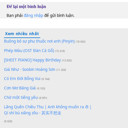
10
Lượt xem:
169
Để lại một bình luận
Bạn phải
đăng nhập
để gửi bình luận.
Xem nhiều nhất
Buông bỏ sự phụ thuộc nơi anh (Pinyin)
(18.942)
Phép Màu (OST Đàn Cá Gỗ)
(15.618)
[SHEET PIANO] Happy Birthday
(13.920)