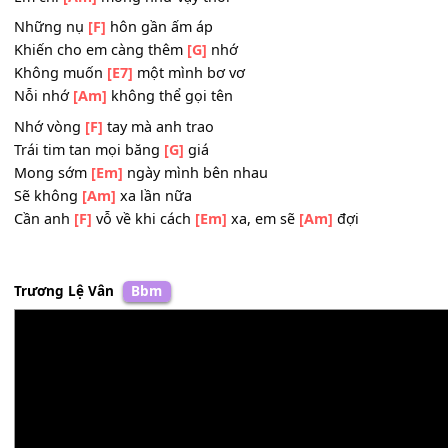
Giờ tim em chỉ
[F]
nghĩ được cùng
[G]
anh
Được sau này
[Am]
ta cùng nhau đi khắp
[G]
nơi này
Và mỗi ngày được
[F]
ngắm anh ngủ
[G]
ngon
Em chỉ
[Am]
mong như vậy thôi
Những nụ
[F]
hôn gần ấm áp
Khiến cho em càng thêm
[G]
nhớ
Không muốn
[E7]
một mình bơ vơ
Nỗi nhớ
[Am]
không thể gọi tên
Nhớ vòng
[F]
tay mà anh trao
Trái tim tan mọi băng
[G]
giá
Mong sớm
[Em]
ngày mình bên nhau
Sẽ không
[Am]
xa lần nữa
Cần anh
[F]
vỗ về khi cách
[Em]
xa, em sẽ
[Am]
đợi
Trương Lệ Vân
Bbm