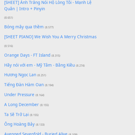
Giá Như - Soobin Hoàng Sơn
(11.359)
Có Em Đời Bỗng Vui
(9.744)
Cơn Mơ Băng Giá
(9.103)
Chờ một tiếng yêu
(8.991)
Lãng Quên Chiều Thu | Anh không muốn ra đi |
Qí shí bù xiǎng zǒu - 其实不想走
(8.929)
[SHEET] Ánh Trăng Nói Hộ Lòng Tôi - Mạnh Lệ
Quân | Intro + Pinyin
(8.651)
Bóng mây qua thềm
(8.577)
[SHEET PIANO] We Wish You A Merry Christmas
(8.516)