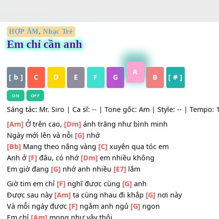
HỢP ÂM
,
Nhạc Trẻ
Em chỉ cần anh
A
[ b ]
C
D
E
F
G
B
[ # ]
ON
OFF
Sáng tác: Mr. Siro | Ca sĩ: -- | Tone gốc: Am | Style: -- | 
[Am]
Ở trên cao,
[Dm]
ánh trăng như bình minh
Ngày mới lên và nỗi
[G]
nhớ
[Bb]
Mang theo nắng vàng
[C]
xuyên qua tóc em
Anh ở
[F]
đâu, có nhớ
[Dm]
em nhiều không
Em giờ đang
[G]
nhớ anh nhiều
[E7]
lắm