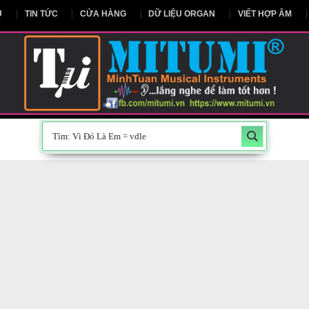
NG CHỦ
TIN TỨC
CỬA HÀNG
DỮ LIỆU ORGAN
V