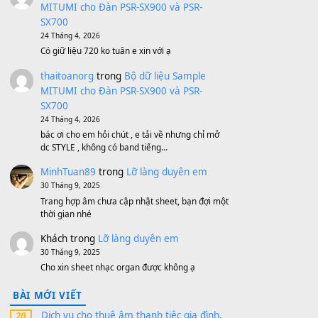
Bánh xe Pa600 Pa900
500,000
₫
Bộ mạch phím Pa600 Pa300 Pa700
Cũ
1,200,000
₫
MinhTuan89
trong
[CHIA SẺ] Bộ Dữ Liệu
– Sample MITUMI V1 Cho Đàn Yamaha
S750, S950
11 Tháng 7, 2026
https://vietkeyboard.vn/bo-du-lieu-sample-
mitumi-cho-dan-psr-sx900-psr-sx700/
thaibaoduong68
trong
Bộ dữ liệu Sample
MITUMI cho Đàn PSR-SX900 và PSR-
SX700
24 Tháng 4, 2026
Có giữ liệu 720 ko tuân e xin với ạ