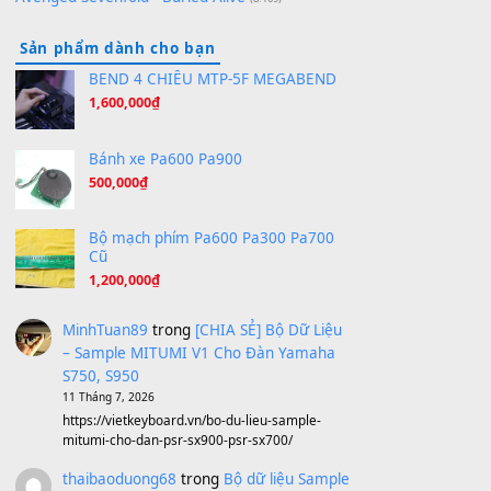
Orange Days - FT Island
(8.315)
Hãy nói với em - Mỹ Tâm - Bằng Kiều
(8.274)
Hương Ngọc Lan
(8.251)
Tiếng Đàn Hàm Oan
(8.194)
Under Pressure
(8.164)
A Long December
(8.155)
Ta Sẽ Trở Lại
(8.155)
Ông Hoàng Bảy
(8.133)
Avenged Sevenfold - Buried Alive
(8.109)
Sản phẩm dành cho bạn
BEND 4 CHIỀU MTP-5F MEGABEND
1,600,000
₫