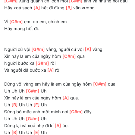
Uh
[B]
Uh Uh
[E]
Uh
Đừng bỏ mặc anh một mình nơi
[C#m]
đây
Uh Uh Uh
[G#m]
Uh
Dừng lại và xoá nhẹ đi kí
[A]
ức
Uh
[B]
Uh Uh
[E]
Uh
Em mang những cảm xúc theo người mất
[C#m]
rồi
Em mang tiếng
[G#m]
cười
[A]
Em mang hạnh
[B]
phúc đi rời
[E]
xa
[C#m]
Xung quanh chỉ còn mỗi
[G#m]
anh và những nỗi 
Hãy xoá sạch
[A]
hết đi đừng
[B]
vấn vương
Vì
[C#m]
em, do em, chính em
Hãy mang hết đi.
Người cứ vội
[G#m]
vàng, người cứ vội
[A]
vàng