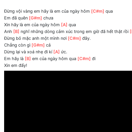
Xin hãy là em của ngày hôm
[C#m]
qua
Người bước xa
[G#m]
rồi
Và người đã bước xa
[A]
rồi
Đừng vội vàng em hãy là em của ngày hôm
[C#m]
qua
Uh Uh Uh
[G#m]
Uh
Xin hãy là em của ngày hôm
[A]
qua.
Uh
[B]
Uh Uh
[E]
Uh
Đừng bỏ mặc anh một mình nơi
[C#m]
đây.
Uh Uh Uh
[G#m]
Uh
Dừng lại và xoá nhẹ đi kí
[A]
ức.
Uh
[B]
Uh Uh
[E]
Uh
Đừng vội vàng em hãy là em của ngày hôm
[C#m]
qua
Em đã quên
[G#m]
chưa
Xin hãy là em của ngày hôm
[A]
qua
Anh
[B]
nghĩ những dòng cảm xúc trong em giờ đã hết th
Đừng bỏ mặc anh một mình nơi
[C#m]
đây.