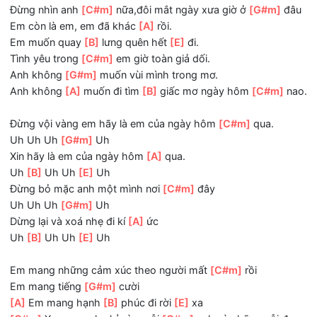
Nhắm
[C#m]
mắt lại hãy nghĩ
[G#m]
đi.
Lâu nay em sống cho mình em
[A]
mà.
Phải không em hỡi
[E]
người
[C#m]
Tìm lại thời gian của riêng đôi
[G#m]
ta.
Nhưng sao trong anh đã quá tuyệt
[A]
vọng.
Sự
[B]
thật đang bủa vây nơi
[C#m]
anh.
Forget baby.
Đừng nhìn anh
[C#m]
nữa,đôi mắt ngày xưa giờ ở
[G#m]
Em còn là em, em đã khác
[A]
rồi.
Em muốn quay
[B]
lưng quên hết
[E]
đi.
Tình yêu trong
[C#m]
em giờ toàn giả dối.
Anh không
[G#m]
muốn vùi mình trong mơ.
Anh không
[A]
muốn đi tìm
[B]
giấc mơ ngày hôm
[C#m]
Đừng vội vàng em hãy là em của ngày hôm
[C#m]
qua.
Uh Uh Uh
[G#m]
Uh
Xin hãy là em của ngày hôm
[A]
qua.