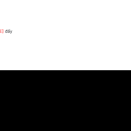
ật rồi
[E]
đấy