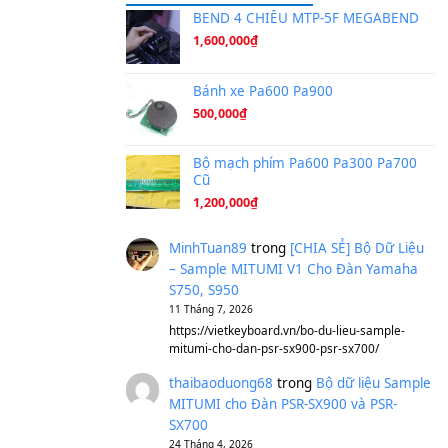
Ta Sẽ Trở Lại
(8.155)
Ông Hoàng Bảy
(8.133)
Avenged Sevenfold - Buried A
Sản phẩm dành cho bạn
BEND 4 CHIỀU M
1,600,000
₫
Bánh xe Pa600 Pa
500,000
₫
Bộ mạch phím Pa6
Cũ
1,200,000
₫
MinhTuan89
trong
[CH
– Sample MITUMI V1 