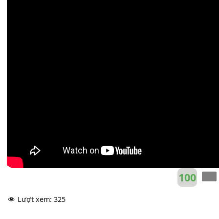
Chẳng còn gì
[G#m]
cả
Dừng lại và xoá nhẹ đi kí
[A]
ức.
Em hãy là
[B]
em của ngày hôm qua
[C#m]
đi
Xin em đấy!