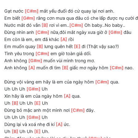
Liệu rằng
[C#m]
chia tay trong em có quên được câu ca.
Tình
[G#m]
yêu khi xưa em trao cho anh đâu nào phôi ph
Đừng lừa
[A]
dối con tim anh,em sẽ
[B]
không buông tay
Gạt nước
[C#m]
mắt yếu đuối đó cứ quay lại nơi anh.
Em biết
[G#m]
rằng cơn mưa qua đâu có che lấp được nụ
Nước mắt đó vẫn
[B]
rơi vì em..
[C#m]
Oh baby..No baby.
Đừng nhìn anh
[C#m]
nữa,đôi mắt ngày xưa giờ ở
[G#m]
Em còn là em, em đã khác
[A]
rồi
Em muốn quay
[B]
lưng quên hết
[E]
đi (Thật vậy sao?)
Tình yêu trong
[C#m]
em giờ toàn giả dối.
Anh không
[G#m]
muốn vùi mình trong mơ.
Anh không
[A]
muốn đi tìm
[B]
giấc mơ ngày hôm
[C#m]
Đừng vội vàng em hãy là em của ngày hôm
[C#m]
qua.
Uh Uh Uh
[G#m]
Uh
Xin hãy là em của ngày hôm
[A]
qua.