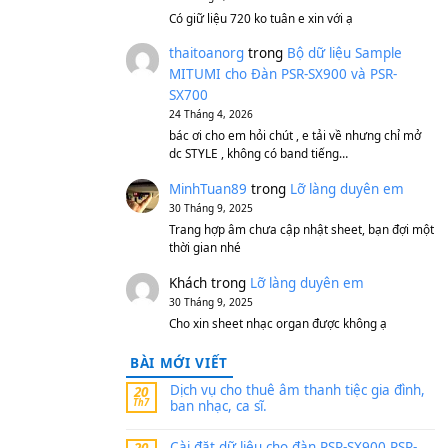
S750, S950
11 Tháng 7, 2026
https://vietkeyboard.vn/b
mitumi-cho-dan-psr-sx900
thaibaoduong68
tron
MITUMI cho Đàn PSR-S
SX700
24 Tháng 4, 2026
Có giữ liệu 720 ko tuân e x
thaitoanorg
trong
Bộ 
MITUMI cho Đàn PSR-S
SX700
24 Tháng 4, 2026
bác ơi cho em hỏi chút , e
dc STYLE , không có band
MinhTuan89
trong
Lỡ 
30 Tháng 9, 2025