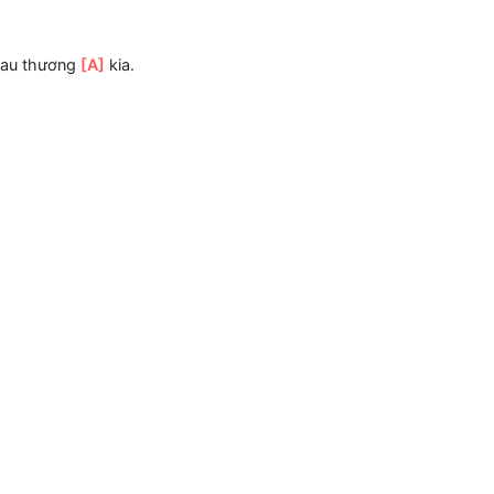
a.
 anh được đâu
[E]
mà.(Em không thể bước đi)
 cười đau thương
[A]
kia.
.
đâu
nao.