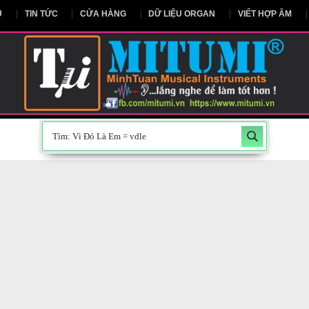
NG CHỦ
TIN TỨC
CỬA HÀNG
DỮ LIỆU ORGAN
V