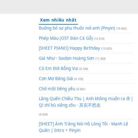
Xem nhiều nhất
Buông bỏ sự phụ thuộc nơi an
Phép Màu (OST Đàn Cá Gỗ)
(1
[SHEET PIANO] Happy Birthd
Giá Như - Soobin Hoàng Sơn
(
Có Em Đời Bỗng Vui
ại:
[C#m]
(9.744)
Cơn Mơ Băng Giá
(9.103)
Chờ một tiếng yêu
(8.991)
Lãng Quên Chiều Thu | Anh k
Qí shí bù xiǎng zǒu - 其实不