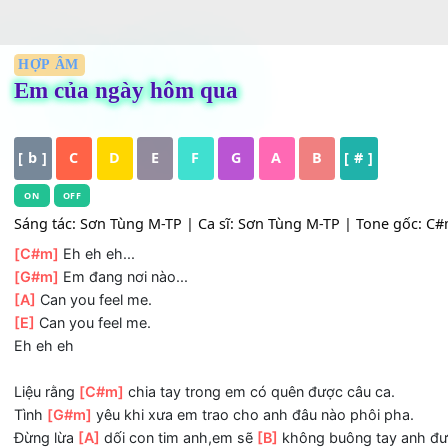
HỢP ÂM
Em của ngày hôm qua
[ b ]
C
D
E
F
G
A
B
[ # ]
ON
OFF
Sáng tác: Sơn Tùng M-TP | Ca sĩ: Sơn Tùng M-TP | Tone gố
[C#m]
Eh eh eh...
[G#m]
Em đang nơi nào...
[A]
Can you feel me.
[E]
Can you feel me.
Eh eh eh