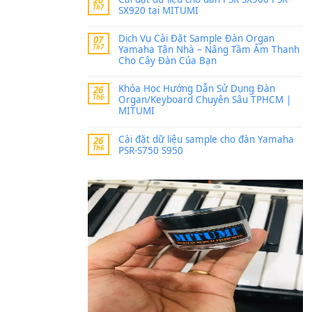
Trang hợp âm chưa cập nh
thời gian nhé
Khách
trong
Lỡ làng 
30 Tháng 9, 2025
Cho xin sheet nhạc organ
BÀI MỚI VIẾT
Dịch vụ cho thuê âm th
20
Th7
ban nhạc, ca sĩ.
Cài đặt dữ liệu cho đà
20
Th7
SX920 tại MITUMI
Dịch Vụ Cài Đặt Samp
07
Th7
Yamaha Tận Nhà – N
Cho Cây Đàn Của Bạn
Khóa Học Hướng Dẫn 
26
Th6
Organ/Keyboard Chuy
MITUMI