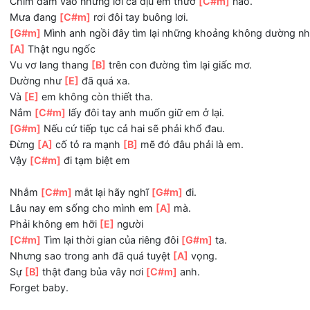
Uh
[B]
Uh Uh
[E]
Uh
Đừng bỏ mặc anh một mình nơi
[C#m]
đây.
Uh Uh Uh
[G#m]
Uh
Dừng lại và xoá nhẹ đi kí
[A]
ức.
Uh
[B]
Uh Uh
[E]
Uh.
Chìm đắm vào những lời ca dịu êm thưở
[C#m]
nào.
Mưa đang
[C#m]
rơi đôi tay buông lơi.
[G#m]
Mình anh ngồi đây tìm lại những khoảng không dườ
[A]
Thật ngu ngốc
Vu vơ lang thang
[B]
trên con đường tìm lại giấc mơ.
Dường như
[E]
đã quá xa.
Và
[E]
em không còn thiết tha.
Nắm
[C#m]
lấy đôi tay anh muốn giữ em ở lại.
[G#m]
Nếu cứ tiếp tục cả hai sẽ phải khổ đau.
Đừng
[A]
cố tỏ ra mạnh
[B]
mẽ đó đâu phải là em.
Vậy
[C#m]
đi tạm biệt em