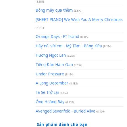
(8.929)
[SHEET] Ánh Trăng Nói Hộ Lò
Quân | Intro + Pinyin
(8.651)
Bóng mây qua thềm
(8.577)
[SHEET PIANO] We Wish You 
(8.516)
Orange Days - FT Island
(8.315)
Hãy nói với em - Mỹ Tâm - Bằ
Hương Ngọc Lan
(8.251)
Tiếng Đàn Hàm Oan
(8.194)
Under Pressure
(8.164)
A Long December
(8.155)