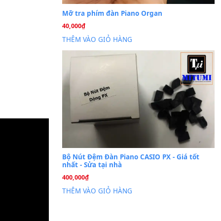
Cài đặt dữ liệu sampl
26
Th6
PSR-S750 S950
Mỡ tra phím đàn Piano Org
40,000
₫
THÊM VÀO GIỎ HÀNG