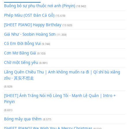
Để lại một bình luận
Bạn phải
đăng nhập
để gửi bình luận.
Xem nhiều nhất
Buông bỏ sự phụ thuộc nơi anh (Pinyin)
(18.942)
Phép Màu (OST Đàn Cá Gỗ)
(15.618)
[SHEET PIANO] Happy Birthday
(13.920)
Giá Như - Soobin Hoàng Sơn
(11.359)
Có Em Đời Bỗng Vui
(9.744)
Cơn Mơ Băng Giá
(9.103)
Chờ một tiếng yêu
(8.991)
Lãng Quên Chiều Thu | Anh không muốn ra đi | Qí shí bù xiǎ