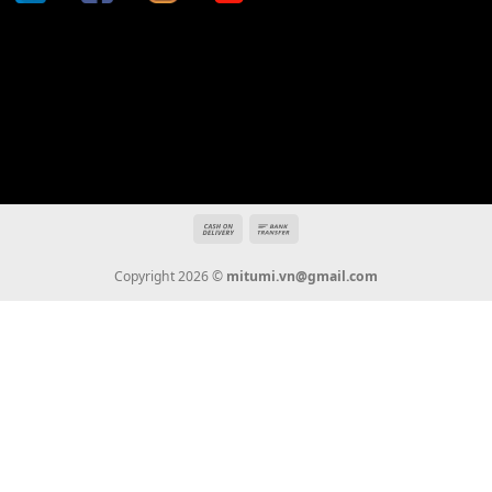
Địa chỉ: 666/5A Đường Ba Tháng Hai, P.14, Q.10, TP HCM
Hotline: 0936 22 90 22
mitumi.vn@gmail.com
THÔNG TIN
Giới Thiệu
Tin Tức
Thanh Toán
Vận Chuyển
Chính Sách Bảo Hành
Liên Hệ
KẾT NỐI CHÚNG TÔI
0936 22 90 22