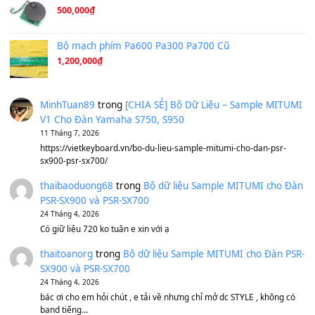
Ta Sẽ Trở Lại
(8.155)
Ông Hoàng Bảy
(8.133)
Avenged Sevenfold - Buried Alive
(8.109)
Sản phẩm dành cho bạn
BEND 4 CHIỀU MTP-5F MEGABEND
1,600,000
₫
Bánh xe Pa600 Pa900
500,000
₫
Bộ mạch phím Pa600 Pa300 Pa700 Cũ
1,200,000
₫
MinhTuan89
trong
[CHIA SẺ] Bộ Dữ Liệu – Sample MI
V1 Cho Đàn Yamaha S750, S950