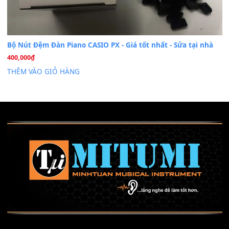
Mỡ tra phím đàn Piano Organ
40,000
₫
THÊM VÀO GIỎ HÀNG