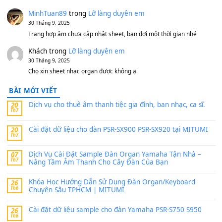
11 Tháng 7, 2026
https://vietkeyboard.vn/bo-du-lieu-sample-mitumi-cho-dan-psr
sx900-psr-sx700/
thaibaoduong68
trong
Bộ dữ liệu Sample MITUMI cho
PSR-SX900 và PSR-SX700
24 Tháng 4, 2026
Có giữ liệu 720 ko tuân e xin với ạ
thaitoanorg
trong
Bộ dữ liệu Sample MITUMI cho Đàn
SX900 và PSR-SX700
24 Tháng 4, 2026
bác ơi cho em hỏi chút , e tải về nhưng chỉ mở dc STYLE , khôn
band tiếng…
MinhTuan89
trong
Lỡ làng duyên em
30 Tháng 9, 2025
Trang hợp âm chưa cập nhật sheet, bạn đợi một thời gian nhé
Khách
trong
Lỡ làng duyên em
30 Tháng 9, 2025