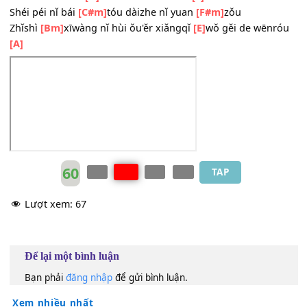
Hòulái de nǐ zài
[D]
nǎ tì shéi dǎngzhe
[E]
fēng
Qiānzhe shéi de
[C#m]
shǒu péi zài shéi zuǒ
[F#m]
yòu
Kěshì
[Bm]
xìanzài de wǒ dúzì yīrén
[E]
zài húiyì tíng
[A]
líu
Hòulái de nǐ zài
[D]
nǎ shéi wèi nǐ shǒu
[E]
hòu
Shéi péi nǐ bái
[C#m]
tóu dàizhe nǐ yuan
[F#m]
zǒu
Zhǐshì
[Bm]
xīwàng nǐ hùi ǒu'ěr xiǎngqǐ
[E]
wǒ gěi de wēn
[A]
60
TAP
Lượt xem:
67