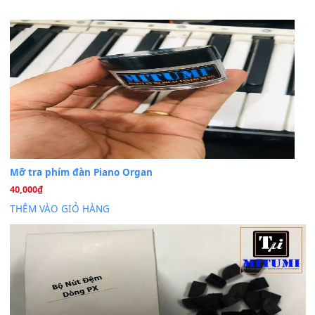
Cho xin sheet nhạc organ được không ạ
BÀI MỚI VIẾT
Dịch vụ cho thuê âm thanh tiệc gia đình, ban nhạc, ca s
20
Th7
Cài đặt dữ liệu cho đàn PSR-SX900 PSR-SX920 tại MIT
20
Th7
Dịch Vụ Cài Đặt Sample Đàn Organ Yamaha Tận Nhà 
07
Th7
Nâng Tầm Âm Thanh Cho Cây Đàn Của Bạn
Khóa Học Hướng Dẫn Sử Dụng Đàn Organ/Keyboard
26
Th6
Chuyên Sâu TPHCM | MITUMI
Cài đặt dữ liệu sample cho đàn Yamaha PSR-S750 S95
26
Th6