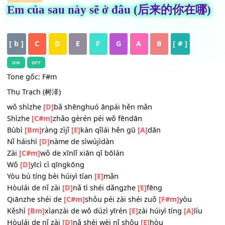
HỢP ÂM
Em của sau này sẽ ở đâu (后来的你在
[ b ]
C
D
E
F
G
A
B
[ # ]
ON
OFF
Tone gốc: F#m
Thụ Trạch (树泽)
wǒ shìzhe
[D]
bǎ shēnghuó ānpái hěn mǎn
Shìzhe
[C#m]
zhǎo gèrén péi wǒ fēndān
Bùbì
[Bm]
ràng zìjǐ
[E]
kàn qǐlái hěn gū
[A]
dān
Nǐ háishì
[D]
nàme de sìwújìdàn
Zài
[C#m]
wǒ de xīnlǐ xiān qǐ bōlán
Wǒ
[D]
yīcì cì qīngkōng
Yòu bù tíng bèi húiyì tían
[E]
mǎn