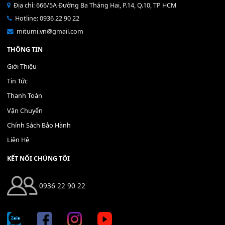
Bộ Nút Đệm Đàn Piano CASIO PX - Giá tốt nhất - Sửa tại n
400,000
₫
THÊM VÀO GIỎ HÀNG