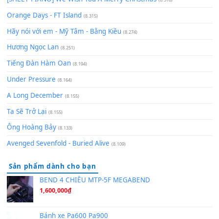
zǒu - 其实不想走
(8.929)
[SHEET] Ánh Trăng Nói Hộ Lòng Tôi - Mạnh Lệ Quân | Intro +
Pinyin
(8.651)
Bóng mây qua thềm
(8.577)
[SHEET PIANO] We Wish You A Merry Christmas
(8.516)
Orange Days - FT Island
(8.315)
Hãy nói với em - Mỹ Tâm - Bằng Kiều
(8.274)
Hương Ngọc Lan
(8.251)
Tiếng Đàn Hàm Oan
(8.194)
Under Pressure
(8.164)
A Long December
(8.155)