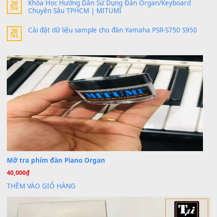
Trang hợp âm chưa cập nhật sheet, bạn đợi một thời gian nhé
Khách
trong
Lỡ làng duyên em
30 Tháng 9, 2025
Cho xin sheet nhạc organ được không ạ
BÀI MỚI VIẾT
Dịch vụ cho thuê âm thanh tiệc gia đình, ban nhạc, ca s
20
Th7
Cài đặt dữ liệu cho đàn PSR-SX900 PSR-SX920 tại MIT
20
Th7
Dịch Vụ Cài Đặt Sample Đàn Organ Yamaha Tận Nhà 
07
Th7
Nâng Tầm Âm Thanh Cho Cây Đàn Của Bạn
Khóa Học Hướng Dẫn Sử Dụng Đàn Organ/Keyboard
26
Th6
Chuyên Sâu TPHCM | MITUMI
Cài đặt dữ liệu sample cho đàn Yamaha PSR-S750 S95
26
Th6