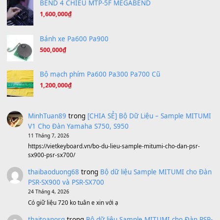
Under Pressure
(8.164)
A Long December
(8.155)
Ta Sẽ Trở Lại
(8.155)
Ông Hoàng Bảy
(8.133)
Avenged Sevenfold - Buried Alive
(8.109)
Sản phẩm dành cho bạn
BEND 4 CHIỀU MTP-5F MEGABEND
1,600,000
₫
Bánh xe Pa600 Pa900
500,000
₫
Bộ mạch phím Pa600 Pa300 Pa700 Cũ
1,200,000
₫