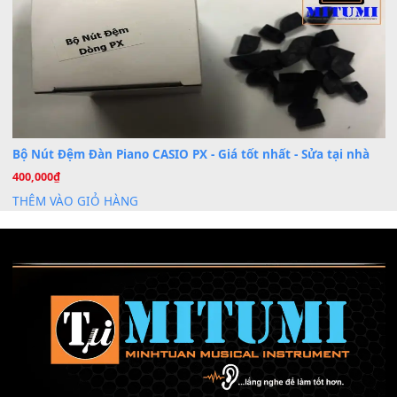
Mỡ tra phím đàn Piano Organ
40,000
₫
THÊM VÀO GIỎ HÀNG