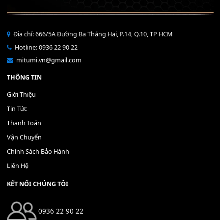
Bộ Nút Đệm Đàn Piano CASIO PX - Giá tốt nhất - Sửa tại n
400,000
₫
THÊM VÀO GIỎ HÀNG