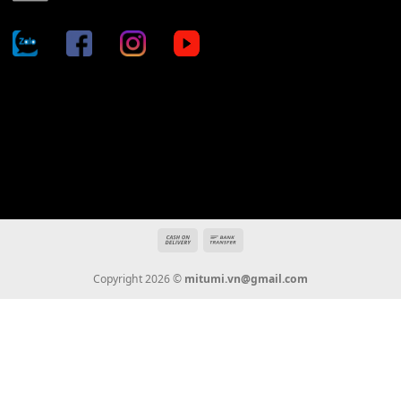
Địa chỉ: 666/5A Đường Ba Tháng Hai, P.14, Q.10, TP HCM
Hotline: 0936 22 90 22
mitumi.vn@gmail.com
THÔNG TIN
Giới Thiệu
Tin Tức
Thanh Toán
Vận Chuyển
Chính Sách Bảo Hành
Liên Hệ
KẾT NỐI CHÚNG TÔI