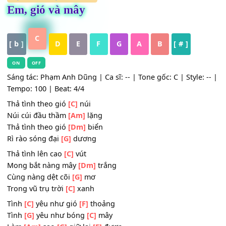
HỢP ÂM
,
Nhạc Trữ Tình
Em, gió và mây
C
[ b ]
D
E
F
G
A
B
[ # ]
ON
OFF
Sáng tác: Phạm Anh Dũng | Ca sĩ: -- | Tone gốc: C | Style:
Tempo: 100 | Beat: 4/4
Thả tình theo gió
[C]
núi
Núi cúi đầu thầm
[Am]
lặng
Thả tình theo gió
[Dm]
biển
Rì rào sóng đại
[G]
dương
Thả tình lên cao
[C]
vút
Mong bắt nàng mây
[Dm]
trắng
Cùng nàng dệt cõi
[G]
mơ