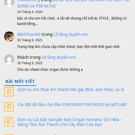
MinhTuan89
trong
[CHIA SẺ] Bộ Dữ Liệu – Sample MI
V1 Cho Đàn Yamaha S750, S950
11 Tháng 7, 2026
https://vietkeyboard.vn/bo-du-lieu-sample-mitumi-cho-dan-psr
sx900-psr-sx700/
thaibaoduong68
trong
Bộ dữ liệu Sample MITUMI cho
PSR-SX900 và PSR-SX700
24 Tháng 4, 2026
Có giữ liệu 720 ko tuân e xin với ạ
thaitoanorg
trong
Bộ dữ liệu Sample MITUMI cho Đàn
SX900 và PSR-SX700
24 Tháng 4, 2026
bác ơi cho em hỏi chút , e tải về nhưng chỉ mở dc STYLE , khôn
band tiếng…
MinhTuan89
trong
Lỡ làng duyên em
30 Tháng 9, 2025