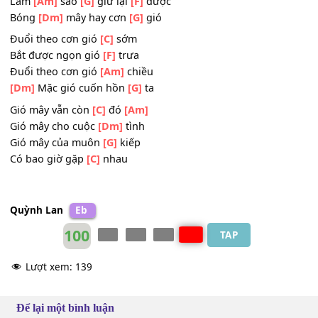
Trong vũ trụ trời
[C]
xanh
Tình
[C]
yêu như gió
[F]
thoảng
Tình
[G]
yêu như bóng
[C]
mây
Làm
[Am]
sao
[G]
giữ lại
[F]
được
Bóng
[Dm]
mây hay cơn
[G]
gió
Đuổi theo cơn gió
[C]
sớm
Bắt được ngọn gió
[F]
trưa
Đuổi theo cơn gió
[Am]
chiều
[Dm]
Mặc gió cuốn hồn
[G]
ta
Gió mây vẫn còn
[C]
đó
[Am]
Gió mây cho cuộc
[Dm]
tình
Gió mây của muôn
[G]
kiếp
Có bao giờ gặp
[C]
nhau
Quỳnh Lan
Eb