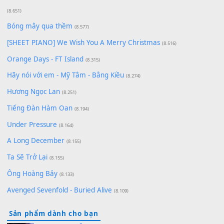
Cơn Mơ Băng Giá
(9.103)
Chờ một tiếng yêu
(8.991)
Lãng Quên Chiều Thu | Anh không muốn ra đi | Qí shí bù xiǎ
zǒu - 其实不想走
(8.929)
[SHEET] Ánh Trăng Nói Hộ Lòng Tôi - Mạnh Lệ Quân | Intro +
Pinyin
(8.651)
Bóng mây qua thềm
(8.577)
[SHEET PIANO] We Wish You A Merry Christmas
(8.516)
Orange Days - FT Island
(8.315)
Hãy nói với em - Mỹ Tâm - Bằng Kiều
(8.274)
Hương Ngọc Lan
(8.251)
Tiếng Đàn Hàm Oan
(8.194)