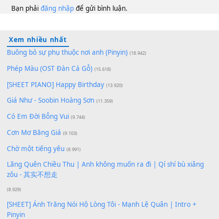
100
TAP
Lượt xem:
139
Để lại một bình luận
Bạn phải
đăng nhập
để gửi bình luận.
Xem nhiều nhất
Buông bỏ sự phụ thuộc nơi anh (Pinyin)
(18.942)
Phép Màu (OST Đàn Cá Gỗ)
(15.618)
[SHEET PIANO] Happy Birthday
(13.920)
Giá Như - Soobin Hoàng Sơn
(11.359)
Có Em Đời Bỗng Vui
(9.744)