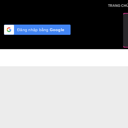
Skip
TRA
to
content
Đăng nhập bằng
Google