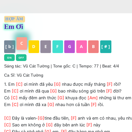
HỢP ÂM
Em Ơi
C
[ b ]
D
E
F
G
A
B
[ # ]
ON
OFF
Sáng tác: Vũ Cát Tường
| Tone gốc: C | Tempo: 77 | Beat: 4/
Ca Sĩ: Vũ Cát Tường
1. Em
[C]
ơi mình đã yêu
[G]
nhau được mấy tháng
[F]
rồi
Em
[C]
ơi mình đã qua
[G]
bao nhiêu sóng gió trên
[F]
đờ
Có
[C]
mấy đêm anh thức
[G]
khuya đọc
[Am]
những lá 
Em
[C]
ơi mình đã xa
[G]
nhau hơn cả tuần
[F]
rồi.