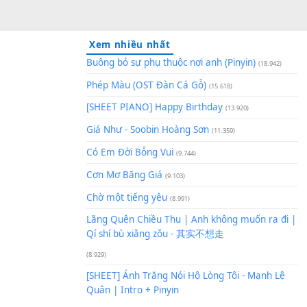
Xem nhiều nhất
Buông bỏ sự phụ thuộc nơi an
Phép Màu (OST Đàn Cá Gỗ)
(1
[SHEET PIANO] Happy Birthd
Giá Như - Soobin Hoàng Sơn
(
Có Em Đời Bỗng Vui
(9.744)
Cơn Mơ Băng Giá
(9.103)
Chờ một tiếng yêu
(8.991)
Lãng Quên Chiều Thu | Anh k
Qí shí bù xiǎng zǒu - 其实不