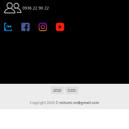
Địa chỉ: 666/5A Đường Ba Tháng Hai, P.14, Q.10, TP HCM
Hotline: 0936 22 90 22
mitumi.vn@gmail.com
THÔNG TIN
Giới Thiệu
Tin Tức
Thanh Toán