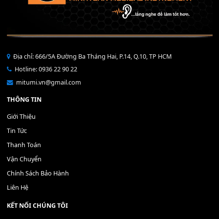
THÊM VÀO GIỎ HÀNG
Bộ Nút Đệm Đàn Piano CASIO PX - Giá tốt nhất - Sửa tại n
400,000
₫
THÊM VÀO GIỎ HÀNG