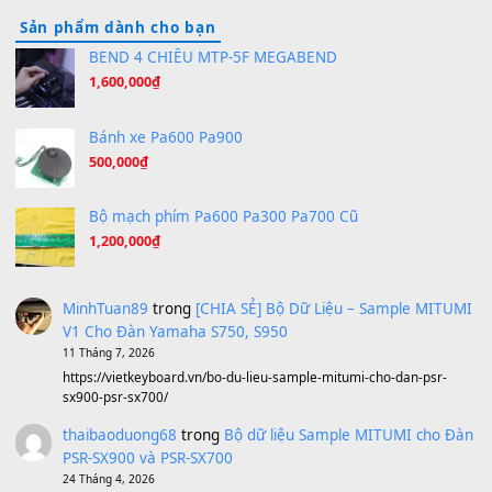
Orange Days - FT Island
(8.315)
Hãy nói với em - Mỹ Tâm - Bằng Kiều
(8.274)
Hương Ngọc Lan
(8.251)
Tiếng Đàn Hàm Oan
(8.194)
Under Pressure
(8.164)
A Long December
(8.155)
Ta Sẽ Trở Lại
(8.155)
Ông Hoàng Bảy
(8.133)
Avenged Sevenfold - Buried Alive
(8.109)
Sản phẩm dành cho bạn
BEND 4 CHIỀU MTP-5F MEGABEND
1,600,000
₫