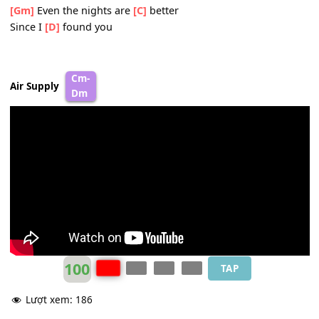
[F]
I never dreamed there'd be
[Bb]
someone to hold me
[Am]
Until you told me and
[D]
now that I've found you
Chorus:
[Gm]
Even the nights are
[C]
better
[F]
Now that we're here
[Dm]
together
[Gm]
Even the nights are
[C]
better
Since I
[D]
found you, oh
[Gm]
Even the days are
[C]
brighter
When
[F]
someone you love's
[Dm]
beside ya
[Gm]
Even the nights are
[C]
better
Since I
[D]
found you
Cm-
Air Supply
Dm