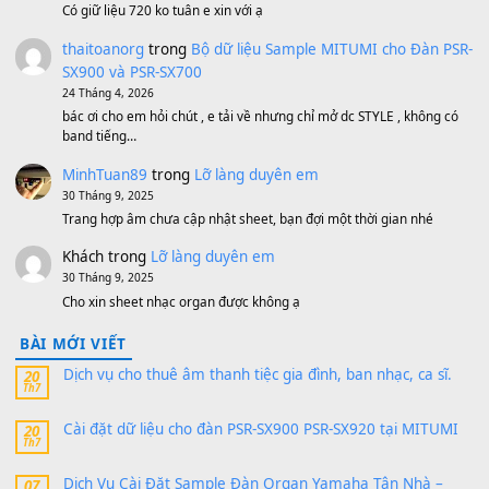
Bánh xe Pa600 Pa900
500,000
₫
Bộ mạch phím Pa600 Pa300 Pa700 Cũ
1,200,000
₫
MinhTuan89
trong
[CHIA SẺ] Bộ Dữ Liệu – Sample MI
V1 Cho Đàn Yamaha S750, S950
11 Tháng 7, 2026
https://vietkeyboard.vn/bo-du-lieu-sample-mitumi-cho-dan-psr
sx900-psr-sx700/
thaibaoduong68
trong
Bộ dữ liệu Sample MITUMI cho
PSR-SX900 và PSR-SX700
24 Tháng 4, 2026
Có giữ liệu 720 ko tuân e xin với ạ