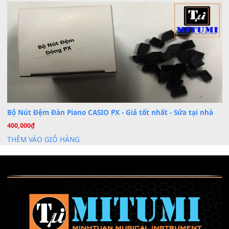
Th7
Nâng Tầm Âm Thanh Cho Cây Đàn Của Bạn
Khóa Học Hướng Dẫn Sử Dụng Đàn Organ/Keyboard
26
Th6
Chuyên Sâu TPHCM | MITUMI
Cài đặt dữ liệu sample cho đàn Yamaha PSR-S750 S95
26
Th6
Mỡ tra phím đàn Piano Organ
40,000
₫