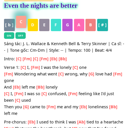
HỢP ÂM
,
Nhạc Quốc Tế
Even the nights are better
C
[ b ]
D
E
F
G
A
B
[ # ]
ON
OFF
Sáng tác: J. L. Wallace & Kenneth Bell & Terry Skinner | Ca 
- | Tone gốc: Cm-Dm | Style: -- | Tempo: 100 | Beat: 4/4
Intro:
[C]
[Fm]
[C]
[Fm]
[Eb]
[Bb]
Verse 1:
[C]
I,
[Fm]
I was the lonely
[C]
one
[Fm]
Wondering what went
[C]
wrong, why
[G]
love had
gone
And
[Eb]
left me
[Bb]
lonely
[C]
I,
[Fm]
I was so
[C]
confused,
[Fm]
feeling like I'd just
been
[C]
used