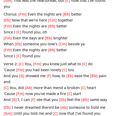
Then you
[G]
came to
[Fm]
me and my
[Eb]
loneliness
[B
left me
Pre-chorus:
[Eb]
I used to think I was
[Ab]
tied to a heart
[Gm]
That was the heartbreak, but
[C]
now that I've foun
you
Chorus:
[Fm]
Even the nights are
[Bb]
better
[Eb]
Now that we're here
[Cm]
together
[Fm]
Even the nights are
[Bb]
better
Since I
[C]
found you, oh
[Fm]
Even the days are
[Bb]
brighter
When
[Eb]
someone you love's
[Cm]
beside ya
[Fm]
Even the nights are
[Bb]
better
Since I
[C]
found you
Verse 2:
[C]
You,
[Fm]
you knew just what to
[C]
do
'Cause
[Fm]
you had been lonely
[C]
too
And you
[G]
showed me
[F]
how, to
[Eb]
ease the
[Bb]
pai