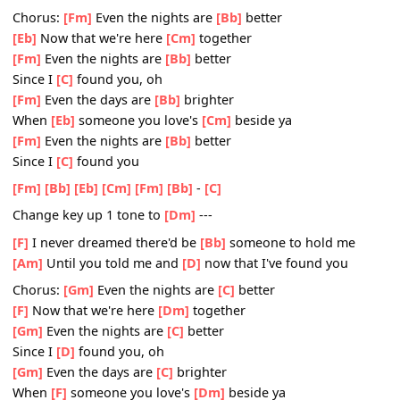
and
[C]
You, did
[Ab]
more than mend a broken
[C]
heart
'Cause
[Fm]
now you've made a fire
[C]
start
And
[G]
I, I can
[F]
see that you
[Eb]
feel the
[Bb]
same w
[Eb]
I never dreamed there'd be
[Ab]
someone to hold m
[Gm]
Until you told me and
[C]
now that I've found you
Chorus:
[Fm]
Even the nights are
[Bb]
better
[Eb]
Now that we're here
[Cm]
together
[Fm]
Even the nights are
[Bb]
better
Since I
[C]
found you, oh
[Fm]
Even the days are
[Bb]
brighter
When
[Eb]
someone you love's
[Cm]
beside ya
[Fm]
Even the nights are
[Bb]
better
Since I
[C]
found you
[Fm]
[Bb]
[Eb]
[Cm]
[Fm]
[Bb]
-
[C]
Change key up 1 tone to
[Dm]
---