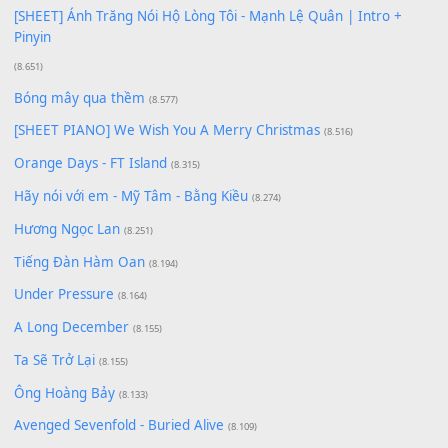
Phép Màu (OST Đàn Cá Gỗ)
(15.618)
[SHEET PIANO] Happy Birthday
(13.920)
Giá Như - Soobin Hoàng Sơn
(11.359)
Có Em Đời Bỗng Vui
(9.744)
Cơn Mơ Băng Giá
(9.103)
Chờ một tiếng yêu
(8.991)
Lãng Quên Chiều Thu | Anh không muốn ra đi | Qí shí bù xiǎ
zǒu - 其实不想走
(8.929)
[SHEET] Ánh Trăng Nói Hộ Lòng Tôi - Mạnh Lệ Quân | Intro +
Pinyin
(8.651)
Bóng mây qua thềm
(8.577)
[SHEET PIANO] We Wish You A Merry Christmas
(8.516)