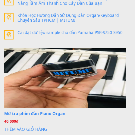
thaitoanorg
trong
Bộ dữ liệu Sample MITUMI cho Đàn
SX900 và PSR-SX700
24 Tháng 4, 2026
bác ơi cho em hỏi chút , e tải về nhưng chỉ mở dc STYLE , khôn
band tiếng…
MinhTuan89
trong
Lỡ làng duyên em
30 Tháng 9, 2025
Trang hợp âm chưa cập nhật sheet, bạn đợi một thời gian nhé
Khách
trong
Lỡ làng duyên em
30 Tháng 9, 2025
Cho xin sheet nhạc organ được không ạ
BÀI MỚI VIẾT
Dịch vụ cho thuê âm thanh tiệc gia đình, ban nhạc, ca s
20
Th7
Cài đặt dữ liệu cho đàn PSR-SX900 PSR-SX920 tại MIT
20
Th7
Dịch Vụ Cài Đặt Sample Đàn Organ Yamaha Tận Nhà 
07