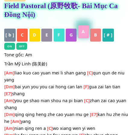
HỢP ÂM
Field Pastoral (原野牧歌- Bài Mục Ca
Đồng Nội)
A
[ b ]
C
D
E
F
G
B
[ # ]
ON
OFF
Tone gốc: Am
Trần Mỹ Linh (陈美龄)
[Am]
liao kuo cao yuan mei li shan gang
[C]
qun qun de n
yang
[Dm]
bai yun you you cai hong can lan
[F]
gua zai lan tian
[E7]
shang
[Am]
you ge shao nian shou na pi bian
[C]
zhan zai cao y
shang