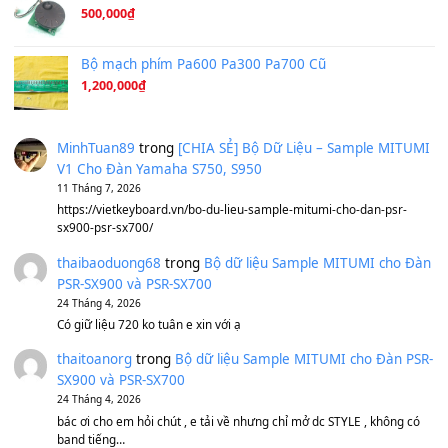
Ta Sẽ Trở Lại
(8.155)
Ông Hoàng Bảy
(8.133)
Avenged Sevenfold - Buried Alive
(8.109)
Sản phẩm dành cho bạn
BEND 4 CHIỀU MTP-5F MEGABEND
1,600,000
₫
Bánh xe Pa600 Pa900
500,000
₫
Bộ mạch phím Pa600 Pa300 Pa700 Cũ
1,200,000
₫
MinhTuan89
trong
[CHIA SẺ] Bộ Dữ Liệu – Sample MI
V1 Cho Đàn Yamaha S750, S950