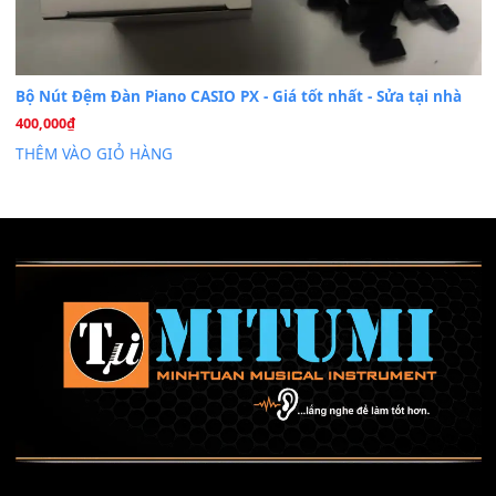
Mỡ tra phím đàn Piano Organ
40,000
₫
THÊM VÀO GIỎ HÀNG