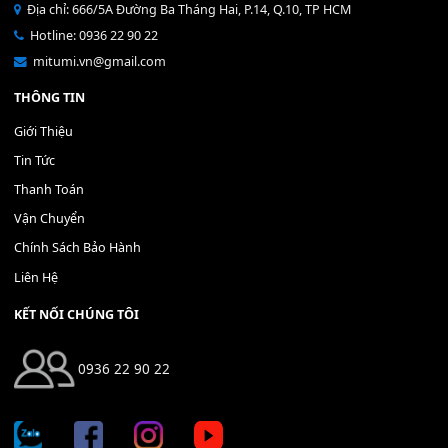
Bộ Nút Đệm Đàn Piano CASIO PX - Giá tốt nhất - Sửa tại n
400,000
₫
THÊM VÀO GIỎ HÀNG