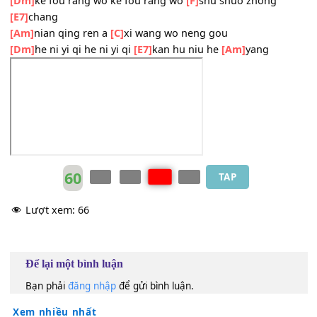
[Dm]
qing qing heng zhe cao yuan mu ge
[E7]
kan hu zhe 
he
[Am]
yang
[Am]
nian qing ren a
[C]
wo xiang wen yi wen
[Dm]
ke fou rang wo ke fou rang wo
[F]
shu shuo zhong
[E7]
chang
[Am]
nian qing ren a
[C]
xi wang wo neng gou
[Dm]
he ni yi qi he ni yi qi
[E7]
kan hu niu he
[Am]
yang
60
TAP
Lượt xem:
66