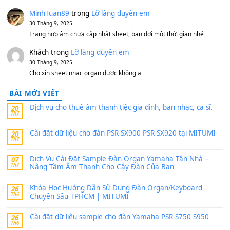
11 Tháng 7, 2026
https://vietkeyboard.vn/bo-du-lieu-sample-mitumi-cho-dan-psr
sx900-psr-sx700/
thaibaoduong68
trong
Bộ dữ liệu Sample MITUMI cho
PSR-SX900 và PSR-SX700
24 Tháng 4, 2026
Có giữ liệu 720 ko tuân e xin với ạ
thaitoanorg
trong
Bộ dữ liệu Sample MITUMI cho Đàn
SX900 và PSR-SX700
24 Tháng 4, 2026
bác ơi cho em hỏi chút , e tải về nhưng chỉ mở dc STYLE , khôn
band tiếng…
MinhTuan89
trong
Lỡ làng duyên em
30 Tháng 9, 2025
Trang hợp âm chưa cập nhật sheet, bạn đợi một thời gian nhé
Khách
trong
Lỡ làng duyên em
30 Tháng 9, 2025