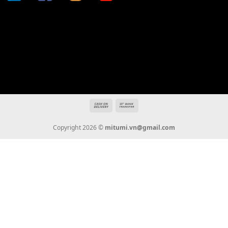
Địa chỉ: 666/5A Đường Ba Tháng Hai, P.14, Q.10, TP HCM
Hotline: 0936 22 90 22
mitumi.vn@gmail.com
THÔNG TIN
Giới Thiệu
Tin Tức
Thanh Toán
Vận Chuyển
Chính Sách Bảo Hành
Liên Hệ
KẾT NỐI CHÚNG TÔI
0936 22 90 22