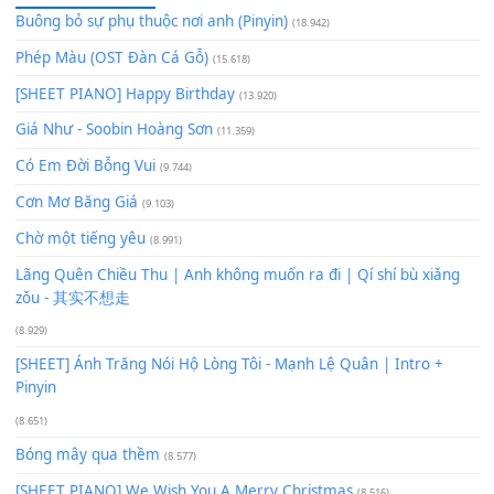
Để lại một bình luận
Bạn phải
đăng nhập
để gửi bình luận.
Xem nhiều nhất
Buông bỏ sự phụ thuộc nơi anh (Pinyin)
(18.942)
Phép Màu (OST Đàn Cá Gỗ)
(15.618)
[SHEET PIANO] Happy Birthday
(13.920)
Giá Như - Soobin Hoàng Sơn
(11.359)
Có Em Đời Bỗng Vui
(9.744)
Cơn Mơ Băng Giá
(9.103)
Chờ một tiếng yêu
(8.991)
Lãng Quên Chiều Thu | Anh không muốn ra đi | Qí shí bù xiǎ