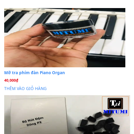
Cho xin sheet nhạc organ được không ạ
BÀI MỚI VIẾT
Dịch vụ cho thuê âm thanh tiệc gia đình, ban nhạc, ca s
20
Th7
Cài đặt dữ liệu cho đàn PSR-SX900 PSR-SX920 tại MIT
20
Th7
Dịch Vụ Cài Đặt Sample Đàn Organ Yamaha Tận Nhà 
07
Th7
Nâng Tầm Âm Thanh Cho Cây Đàn Của Bạn
Khóa Học Hướng Dẫn Sử Dụng Đàn Organ/Keyboard
26
Th6
Chuyên Sâu TPHCM | MITUMI
Cài đặt dữ liệu sample cho đàn Yamaha PSR-S750 S95
26
Th6