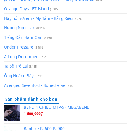
zǒu - 其实不想走
(8.929)
[SHEET] Ánh Trăng Nói Hộ Lòng Tôi - Mạnh Lệ Quân | Intro +
Pinyin
(8.651)
Bóng mây qua thềm
(8.577)
[SHEET PIANO] We Wish You A Merry Christmas
(8.516)
Orange Days - FT Island
(8.315)
Hãy nói với em - Mỹ Tâm - Bằng Kiều
(8.274)
Hương Ngọc Lan
(8.251)
Tiếng Đàn Hàm Oan
(8.194)
Under Pressure
(8.164)
A Long December
(8.155)