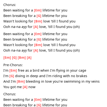
lights)
Pre-Chorus:
I'm
[Em]
free as a bird when I'm flying in your cage (so lo
I'm
[G]
diving in deep and I'm riding with no brakes (no l
And I'm
[Bm]
bleeding in love you're swimming in my vei
You got me
[A]
now (now)
Chorus:
Been waiting for a
[Em]
lifetime for you
Been breaking for a
[G]
lifetime for you
Wasn't looking for
[Bm]
love 'till I found you
Ooh na-na ayy for
[A]
love, 'till I found you (oh)
Been waiting for a
[Em]
lifetime for you
Been breaking for a
[G]
lifetime for you
Wasn't looking for
[Bm]
love 'till I found you
Ooh na-na ayy for
[A]
love, 'till I found you (oh)
[Em]
[G]
[Bm]
[A]