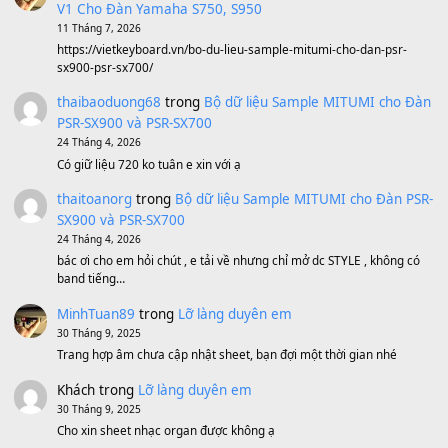
Ông Hoàng Bảy
(8.133)
Avenged Sevenfold - Buried Alive
(8.109)
Sản phẩm dành cho bạn
BEND 4 CHIỀU MTP-5F MEGABEND
1,600,000
₫
Bánh xe Pa600 Pa900
500,000
₫
Bộ mạch phím Pa600 Pa300 Pa700 Cũ
1,200,000
₫
MinhTuan89
trong
[CHIA SẺ] Bộ Dữ Liệu – Sample MI
V1 Cho Đàn Yamaha S750, S950
11 Tháng 7, 2026