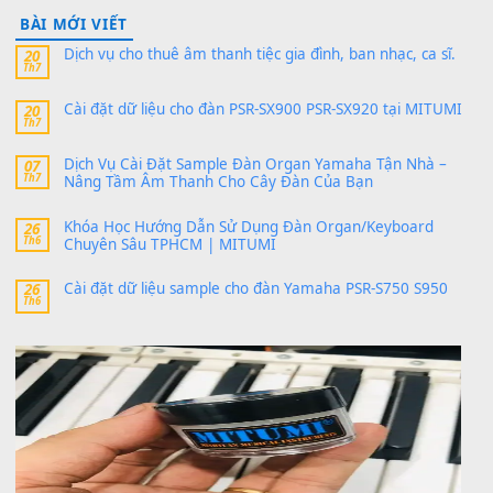
https://vietkeyboard.vn/bo-du-lieu-sample-mitumi-cho-dan-psr
sx900-psr-sx700/
thaibaoduong68
trong
Bộ dữ liệu Sample MITUMI cho
PSR-SX900 và PSR-SX700
24 Tháng 4, 2026
Có giữ liệu 720 ko tuân e xin với ạ
thaitoanorg
trong
Bộ dữ liệu Sample MITUMI cho Đàn
SX900 và PSR-SX700
24 Tháng 4, 2026
bác ơi cho em hỏi chút , e tải về nhưng chỉ mở dc STYLE , khôn
band tiếng…
MinhTuan89
trong
Lỡ làng duyên em
30 Tháng 9, 2025
Trang hợp âm chưa cập nhật sheet, bạn đợi một thời gian nhé
Khách
trong
Lỡ làng duyên em
30 Tháng 9, 2025
Cho xin sheet nhạc organ được không ạ