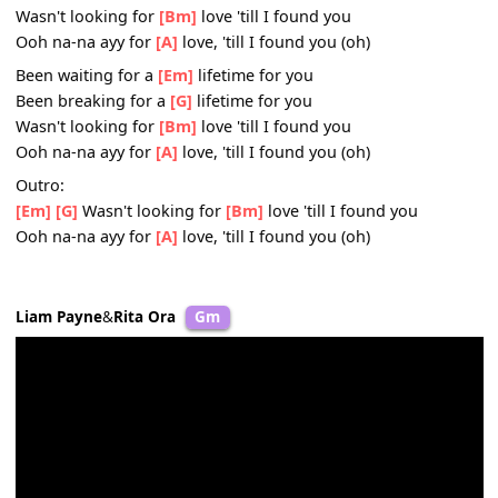
Pre-Chorus:
I'm
[Em]
free as a bird when I'm flying in your cage
I'm
[G]
diving in deep and I'm riding with no brakes
And I'm
[Bm]
bleeding in love you're swimming in my vei
You got me
[A]
now
Chorus:
Been waiting for a
[Em]
lifetime for you
Been breaking for a
[G]
lifetime for you
Wasn't looking for
[Bm]
love 'till I found you
Ooh na-na ayy for
[A]
love, 'till I found you (oh)
Been waiting for a
[Em]
lifetime for you
Been breaking for a
[G]
lifetime for you
Wasn't looking for
[Bm]
love 'till I found you
Ooh na-na ayy for
[A]
love, 'till I found you (oh)
Outro:
[Em]
[G]
Wasn't looking for
[Bm]
love 'till I found you
Ooh na-na ayy for
[A]
love, 'till I found you (oh)