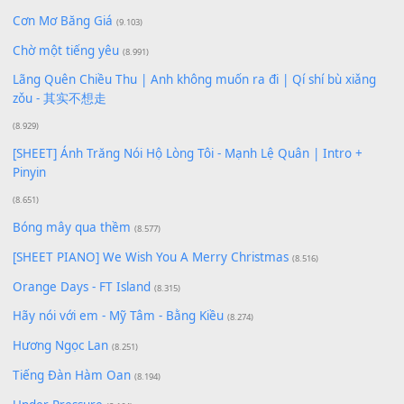
Để lại một bình luận
Bạn phải
đăng nhập
để gửi bình luận.
Xem nhiều nhất
Buông bỏ sự phụ thuộc nơi anh (Pinyin)
(18.942)
Phép Màu (OST Đàn Cá Gỗ)
(15.618)
[SHEET PIANO] Happy Birthday
(13.920)
Giá Như - Soobin Hoàng Sơn
(11.359)
Có Em Đời Bỗng Vui
(9.744)
Cơn Mơ Băng Giá
(9.103)
Chờ một tiếng yêu
(8.991)
Lãng Quên Chiều Thu | Anh không muốn ra đi | Qí shí bù xiǎ
zǒu - 其实不想走