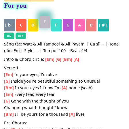
HỢP ÂM
,
Nhạc Quốc Tế
For you
E
[ b ]
C
D
F
G
A
B
[ # ]
ON
OFF
Sáng tác: Watt & Ali Tamposi & Ali Payami | Ca sĩ: -- | To
gốc: Em | Style: -- | Tempo: 100 | Beat: 4/4
Intro & Chord circle:
[Em]
[G]
[Bm]
[A]
Verse 1:
[Em]
In your eyes, I'm alive
[G]
Inside you're beautiful something so unusual
[Bm]
In your eyes I know I'm
[A]
home (yeah)
[Em]
Every tear, every fear
[G]
Gone with the thought of you