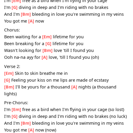
Changing what I thought I knew
[Bm]
I'll be yours for a thousand
[A]
lives
Pre-Chorus:
I'm
[Em]
free as a bird when I'm flying in your cage
I'm
[G]
diving in deep and I'm riding with no brakes
And I'm
[Bm]
bleeding in love you're swimming in my vei
You got me
[A]
now
Chorus:
Been waiting for a
[Em]
lifetime for you
Been breaking for a
[G]
lifetime for you
Wasn't looking for
[Bm]
love 'till I found you
Ooh na-na ayy for
[A]
love, 'till I found you (oh)
Verse 2:
[Em]
Skin to skin breathe me in
[G]
Feeling your kiss on me lips are made of ecstasy
[Bm]
I'll be yours for a thousand
[A]
nights (a thousand