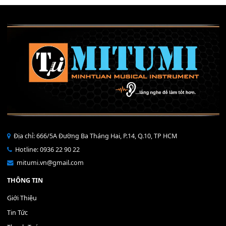
Mỡ tra phím đàn Piano Organ
40,000
₫
THÊM VÀO GIỎ HÀNG