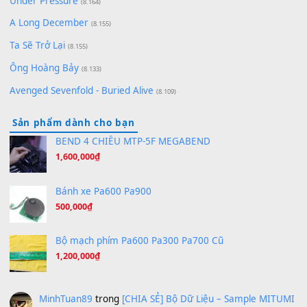
(8.929)
[SHEET] Ánh Trăng Nói Hộ Lòng Tôi - Mạnh Lệ Quân | Intro +
Pinyin
(8.651)
Bóng mây qua thềm
(8.577)
[SHEET PIANO] We Wish You A Merry Christmas
(8.516)
Orange Days - FT Island
(8.315)
Hãy nói với em - Mỹ Tâm - Bằng Kiều
(8.274)
Hương Ngọc Lan
(8.251)
Tiếng Đàn Hàm Oan
(8.194)
Under Pressure
(8.164)
A Long December
(8.155)
Ta Sẽ Trở Lại
(8.155)