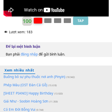
Liam Payne
&
Rita Ora
Gm
100
TAP
Lượt xem:
183