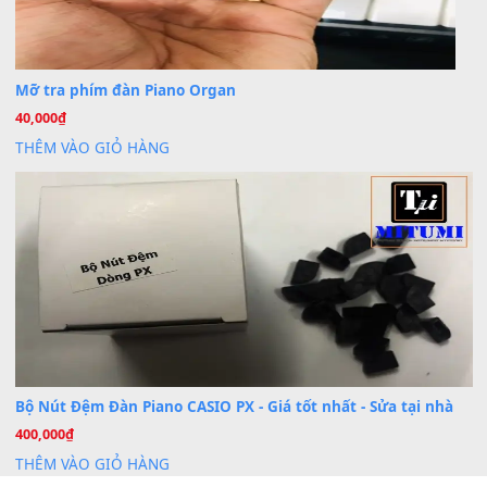
BÀI MỚI VIẾT
Dịch vụ cho thuê âm thanh tiệc gia đình, ban nhạc, ca s
20
Th7
Cài đặt dữ liệu cho đàn PSR-SX900 PSR-SX920 tại MIT
20
Th7
Dịch Vụ Cài Đặt Sample Đàn Organ Yamaha Tận Nhà 
07
Th7
Nâng Tầm Âm Thanh Cho Cây Đàn Của Bạn
Khóa Học Hướng Dẫn Sử Dụng Đàn Organ/Keyboard
26
Th6
Chuyên Sâu TPHCM | MITUMI
Cài đặt dữ liệu sample cho đàn Yamaha PSR-S750 S95
26
Th6