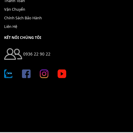
Bộ Nút Đệm Đàn Piano CASIO PX - Giá tốt nhất - Sửa tại n
400,000
₫
THÊM VÀO GIỎ HÀNG
Địa chỉ: 666/5A Đường Ba Tháng Hai, P.14, Q.10, TP HCM
Hotline: 0936 22 90 22