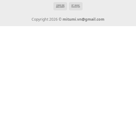
mitumi.vn@gmail.com
THÔNG TIN
Giới Thiệu
Tin Tức
Thanh Toán
Vận Chuyển
Chính Sách Bảo Hành
Liên Hệ
KẾT NỐI CHÚNG TÔI
0936 22 90 22