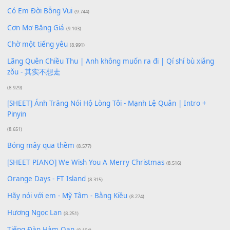
Bạn phải
đăng nhập
để gửi bình luận.
Xem nhiều nhất
Buông bỏ sự phụ thuộc nơi anh (Pinyin)
(18.942)
Phép Màu (OST Đàn Cá Gỗ)
(15.618)
[SHEET PIANO] Happy Birthday
(13.920)
Giá Như - Soobin Hoàng Sơn
(11.359)
Có Em Đời Bỗng Vui
(9.744)
Cơn Mơ Băng Giá
(9.103)
Chờ một tiếng yêu
(8.991)
Lãng Quên Chiều Thu | Anh không muốn ra đi | Qí shí bù xiǎ
zǒu - 其实不想走
(8.929)