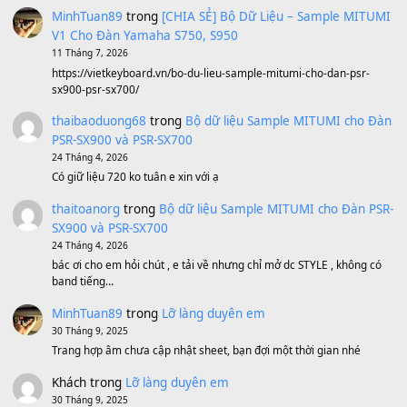
Avenged Sevenfold - Buried Alive
(8.109)
Sản phẩm dành cho bạn
BEND 4 CHIỀU MTP-5F MEGABEND
1,600,000
₫
Bánh xe Pa600 Pa900
500,000
₫
Bộ mạch phím Pa600 Pa300 Pa700 Cũ
1,200,000
₫
MinhTuan89
trong
[CHIA SẺ] Bộ Dữ Liệu – Sample MI
V1 Cho Đàn Yamaha S750, S950
11 Tháng 7, 2026
https://vietkeyboard.vn/bo-du-lieu-sample-mitumi-cho-dan-psr