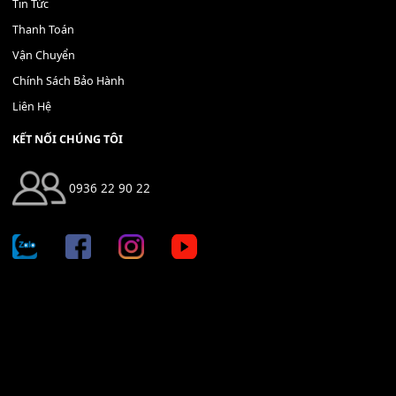
Bộ Nút Đệm Đàn Piano CASIO PX - Giá tốt nhất - Sửa tại n
400,000
₫
THÊM VÀO GIỎ HÀNG
Địa chỉ: 666/5A Đường Ba Tháng Hai, P.14, Q.10, TP HCM
Hotline: 0936 22 90 22
mitumi.vn@gmail.com