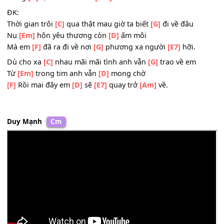
xa
Đã
[G]
đưa em đi người
[Em]
hỡi.
Để lại con
[Am]
tim đau nhói lẻ loi bước
[C]
đi giữa màn
Dòng
[D]
lệ vẫn mãi tuôn
[Am]
trào.
ĐK:
Thời gian trôi
[C]
qua thật mau giờ ta biết
[G]
đi về đâu
Nụ
[Em]
hôn yêu thương còn
[D]
ấm môi
Mà em
[F]
đã ra đi về nơi
[G]
phương xa người
[E7]
hỡi.
Dù cho xa
[C]
nhau mãi mãi tình anh vẫn
[G]
trao về em
Từ
[Em]
trong tim anh vẫn
[D]
mong chờ
[F]
Rồi mai đây em
[D]
sẽ
[E7]
quay trở
[Am]
về.
Duy Mạnh
Cm