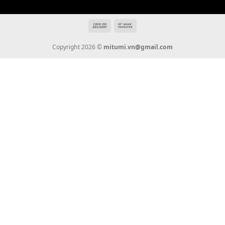
THÔNG TIN
Giới Thiệu
Tin Tức
Thanh Toán
Vận Chuyển
Chính Sách Bảo Hành
Liên Hệ
KẾT NỐI CHÚNG TÔI
0936 22 90 22