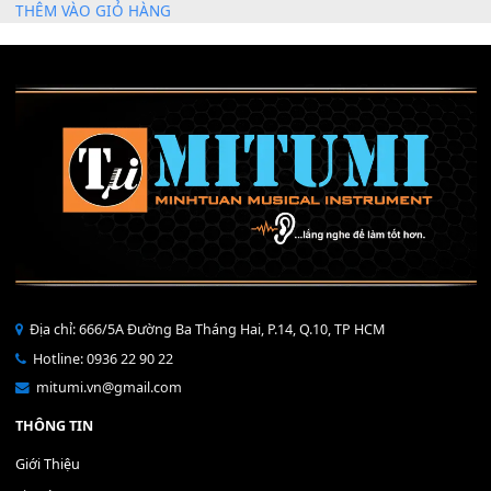
Mỡ tra phím đàn Piano Organ
40,000
₫
THÊM VÀO GIỎ HÀNG