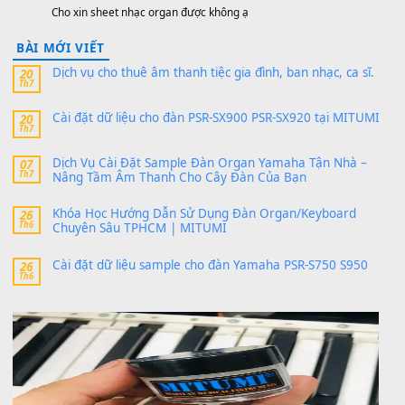
sx900-psr-sx700/
thaibaoduong68
trong
Bộ dữ liệu Sample MITUMI cho
PSR-SX900 và PSR-SX700
24 Tháng 4, 2026
Có giữ liệu 720 ko tuân e xin với ạ
thaitoanorg
trong
Bộ dữ liệu Sample MITUMI cho Đàn
SX900 và PSR-SX700
24 Tháng 4, 2026
bác ơi cho em hỏi chút , e tải về nhưng chỉ mở dc STYLE , khôn
band tiếng…
MinhTuan89
trong
Lỡ làng duyên em
30 Tháng 9, 2025
Trang hợp âm chưa cập nhật sheet, bạn đợi một thời gian nhé
Khách
trong
Lỡ làng duyên em
30 Tháng 9, 2025
Cho xin sheet nhạc organ được không ạ