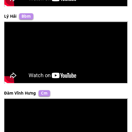
Lý Hải
Bbm