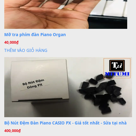
BÀI MỚI VIẾT
Dịch vụ cho thuê âm thanh tiệc gia đình, ban nhạc, ca s
20
Th7
Cài đặt dữ liệu cho đàn PSR-SX900 PSR-SX920 tại MIT
20
Th7
Dịch Vụ Cài Đặt Sample Đàn Organ Yamaha Tận Nhà 
07
Th7
Nâng Tầm Âm Thanh Cho Cây Đàn Của Bạn
Khóa Học Hướng Dẫn Sử Dụng Đàn Organ/Keyboard
26
Th6
Chuyên Sâu TPHCM | MITUMI
Cài đặt dữ liệu sample cho đàn Yamaha PSR-S750 S95
26
Th6