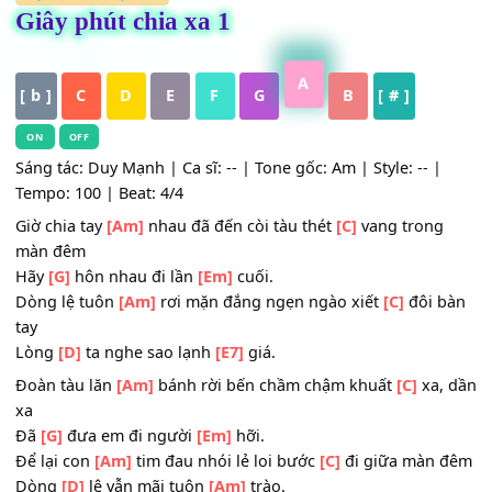
HỢP ÂM
,
Nhạc Trẻ
Giây phút chia xa 1
A
[ b ]
C
D
E
F
G
B
[ # ]
ON
OFF
Sáng tác: Duy Mạnh | Ca sĩ: -- | Tone gốc: Am | Style: -- |
Tempo: 100 | Beat: 4/4
Giờ chia tay
[Am]
nhau đã đến còi tàu thét
[C]
vang tron
màn đêm
Hãy
[G]
hôn nhau đi lần
[Em]
cuối.
Dòng lệ tuôn
[Am]
rơi mặn đắng ngẹn ngào xiết
[C]
đôi 
tay
Lòng
[D]
ta nghe sao lạnh
[E7]
giá.
Đoàn tàu lăn
[Am]
bánh rời bến chầm chậm khuất
[C]
xa,