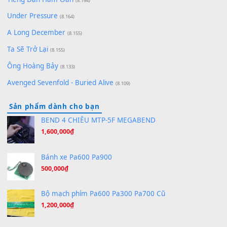
[SHEET] Ánh Trăng Nói Hộ Lòng Tôi - Mạnh Lệ Quân | Intro +
Pinyin
(8.651)
Bóng mây qua thềm
(8.577)
[SHEET PIANO] We Wish You A Merry Christmas
(8.516)
Orange Days - FT Island
(8.315)
Hãy nói với em - Mỹ Tâm - Bằng Kiều
(8.274)
Hương Ngọc Lan
(8.251)
Tiếng Đàn Hàm Oan
(8.194)
Under Pressure
(8.164)
A Long December
(8.155)
Ta Sẽ Trở Lại
(8.155)
Ông Hoàng Bảy
(8.133)