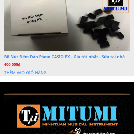
Th6
Mỡ tra phím đàn Piano Organ
40,000
₫
THÊM VÀO GIỎ HÀNG