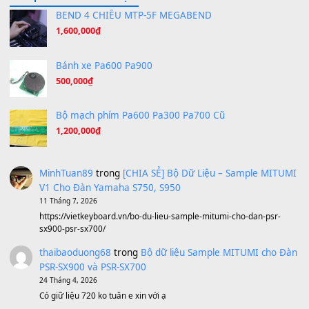
Tiếng Đàn Hàm Oan
(8.194)
Under Pressure
(8.164)
A Long December
(8.155)
Ta Sẽ Trở Lại
(8.155)
Ông Hoàng Bảy
(8.133)
Avenged Sevenfold - Buried Alive
(8.109)
Sản phẩm dành cho bạn
BEND 4 CHIỀU MTP-5F MEGABEND
1,600,000
₫
Bánh xe Pa600 Pa900
500,000
₫
Bộ mạch phím Pa600 Pa300 Pa700 Cũ