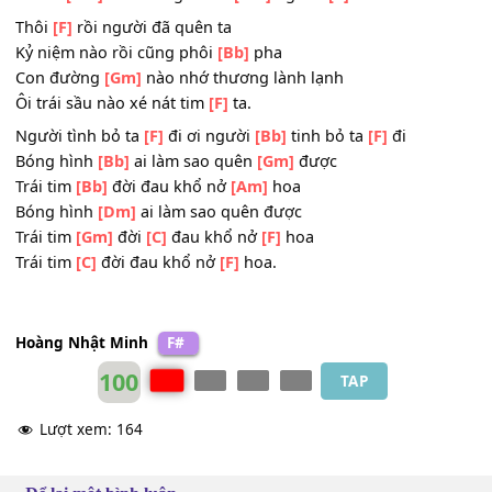
Ân tình
[F]
nào còn hằn trong nhau
Men rượu nào còn mặn chát
[Bb]
môi
Ngọt ngào
[Am]
xưa chỉ là cỏ
[Bb]
úa ờ ơ
Xót xa
[Gm]
nào bao giờ cho
[Am]
nguôi .
[C]
Thôi
[F]
rồi người đã quên ta
Kỷ niệm nào rồi cũng phôi
[Bb]
pha
Con đường
[Gm]
nào nhớ thương lành lạnh
Ôi trái sầu nào xé nát tim
[F]
ta.
Người tình bỏ ta
[F]
đi ơi người
[Bb]
tinh bỏ ta
[F]
đi
Bóng hình
[Bb]
ai làm sao quên
[Gm]
được
Trái tim
[Bb]
đời đau khổ nở
[Am]
hoa
Bóng hình
[Dm]
ai làm sao quên được
Trái tim
[Gm]
đời
[C]
đau khổ nở
[F]
hoa
Trái tim
[C]
đời đau khổ nở
[F]
hoa.
Hoàng Nhật Minh
F#