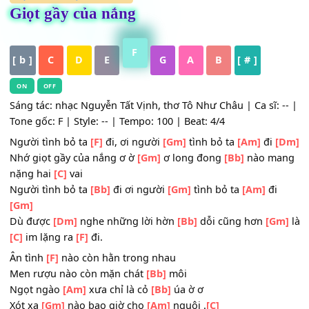
HỢP ÂM
,
Nhạc Trữ Tình
Giọt gầy của nắng
F
[ b ]
C
D
E
G
A
B
[ # ]
ON
OFF
Sáng tác: nhạc Nguyễn Tất Vịnh, thơ Tô Như Châu | Ca sĩ: 
Tone gốc: F | Style: -- | Tempo: 100 | Beat: 4/4
Người tình bỏ ta
[F]
đi, ơi người
[Gm]
tình bỏ ta
[Am]
đi
Nhớ giọt gầy của nắng ơ ờ
[Gm]
ơ long đong
[Bb]
nào m
nặng hai
[C]
vai
Người tình bỏ ta
[Bb]
đi ơi người
[Gm]
tình bỏ ta
[Am]
đi
[Gm]
Dù được
[Dm]
nghe những lời hờn
[Bb]
dỗi cũng hơn
[G
[C]
im lặng ra
[F]
đi.