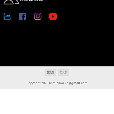
Địa chỉ: 666/5A Đường Ba Tháng Hai, P.14, Q.10, TP HCM
Hotline: 0936 22 90 22
mitumi.vn@gmail.com
THÔNG TIN
Giới Thiệu
Tin Tức
Thanh Toán
Vận Chuyển
Chính Sách Bảo Hành
Liên Hệ
KẾT NỐI CHÚNG TÔI