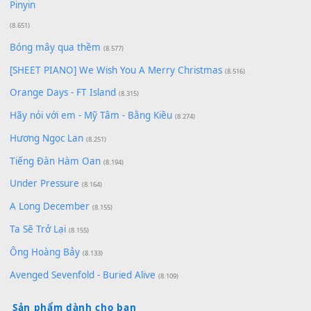
Cơn Mơ Băng Giá
(9.103)
Chờ một tiếng yêu
(8.991)
Lãng Quên Chiều Thu | Anh không muốn ra đi | Qí shí bù xiǎ
zǒu - 其实不想走
(8.929)
[SHEET] Ánh Trăng Nói Hộ Lòng Tôi - Mạnh Lệ Quân | Intro +
Pinyin
(8.651)
Bóng mây qua thềm
(8.577)
[SHEET PIANO] We Wish You A Merry Christmas
(8.516)
Orange Days - FT Island
(8.315)
Hãy nói với em - Mỹ Tâm - Bằng Kiều
(8.274)
Hương Ngọc Lan
(8.251)