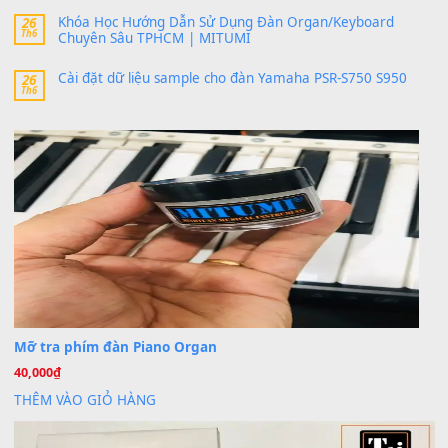
30 Tháng 9, 2025
Trang hợp âm chưa cập nhật sheet, bạn đợi một thời gian nhé
Khách
trong
Lỡ làng duyên em
30 Tháng 9, 2025
Cho xin sheet nhạc organ được không ạ
BÀI MỚI VIẾT
Dịch vụ cho thuê âm thanh tiệc gia đình, ban nhạc, ca s
20
Th7
Cài đặt dữ liệu cho đàn PSR-SX900 PSR-SX920 tại MIT
20
Th7
Dịch Vụ Cài Đặt Sample Đàn Organ Yamaha Tận Nhà 
07
Th7
Nâng Tầm Âm Thanh Cho Cây Đàn Của Bạn
Khóa Học Hướng Dẫn Sử Dụng Đàn Organ/Keyboard
26
Th6
Chuyên Sâu TPHCM | MITUMI
Cài đặt dữ liệu sample cho đàn Yamaha PSR-S750 S95
26