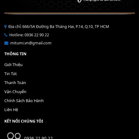
Bộ Nút Đệm Đàn Piano CASIO PX - Giá tốt nhất - Sửa tại n
400,000
₫
THÊM VÀO GIỎ HÀNG