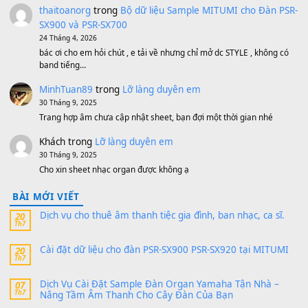
1,200,000
₫
MinhTuan89
trong
[CHIA SẺ] Bộ Dữ Liệu – Sample MI
V1 Cho Đàn Yamaha S750, S950
11 Tháng 7, 2026
https://vietkeyboard.vn/bo-du-lieu-sample-mitumi-cho-dan-psr
sx900-psr-sx700/
thaibaoduong68
trong
Bộ dữ liệu Sample MITUMI cho
PSR-SX900 và PSR-SX700
24 Tháng 4, 2026
Có giữ liệu 720 ko tuân e xin với ạ
thaitoanorg
trong
Bộ dữ liệu Sample MITUMI cho Đàn
SX900 và PSR-SX700
24 Tháng 4, 2026
bác ơi cho em hỏi chút , e tải về nhưng chỉ mở dc STYLE , khôn
band tiếng…
MinhTuan89
trong
Lỡ làng duyên em