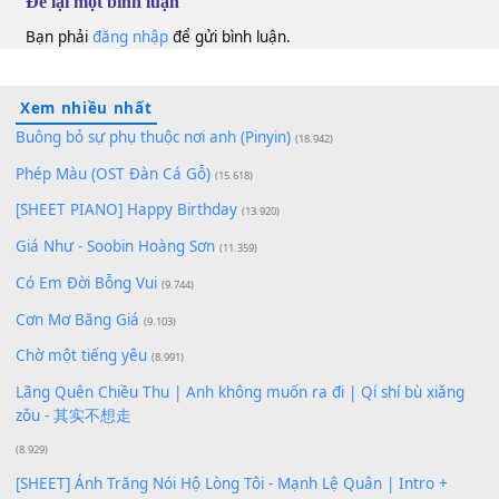
100
TAP
Lượt xem:
164
Để lại một bình luận
Bạn phải
đăng nhập
để gửi bình luận.
Xem nhiều nhất
Buông bỏ sự phụ thuộc nơi anh (Pinyin)
(18.942)
Phép Màu (OST Đàn Cá Gỗ)
(15.618)
[SHEET PIANO] Happy Birthday
(13.920)
Giá Như - Soobin Hoàng Sơn
(11.359)
Có Em Đời Bỗng Vui
(9.744)