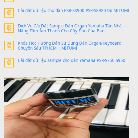
SX900 và PSR-SX700
24 Tháng 4, 2026
bác ơi cho em hỏi chút , e tải về nhưng chỉ mở dc STYLE , khôn
band tiếng…
MinhTuan89
trong
Lỡ làng duyên em
30 Tháng 9, 2025
Trang hợp âm chưa cập nhật sheet, bạn đợi một thời gian nhé
Khách
trong
Lỡ làng duyên em
30 Tháng 9, 2025
Cho xin sheet nhạc organ được không ạ
BÀI MỚI VIẾT
Dịch vụ cho thuê âm thanh tiệc gia đình, ban nhạc, ca s
20
Th7
Cài đặt dữ liệu cho đàn PSR-SX900 PSR-SX920 tại MIT
20
Th7
Dịch Vụ Cài Đặt Sample Đàn Organ Yamaha Tận Nhà 
07