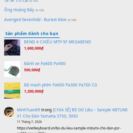
Orange Days - FT Island
(8.315)
Hãy nói với em - Mỹ Tâm - Bằng Kiều
(8.274)
Hương Ngọc Lan
(8.251)
Tiếng Đàn Hàm Oan
(8.194)
Under Pressure
(8.164)
A Long December
(8.155)
Ta Sẽ Trở Lại
(8.155)
Ông Hoàng Bảy
(8.133)
Avenged Sevenfold - Buried Alive
(8.109)
Sản phẩm dành cho bạn
BEND 4 CHIỀU MTP-5F MEGABEND
1,600,000
₫