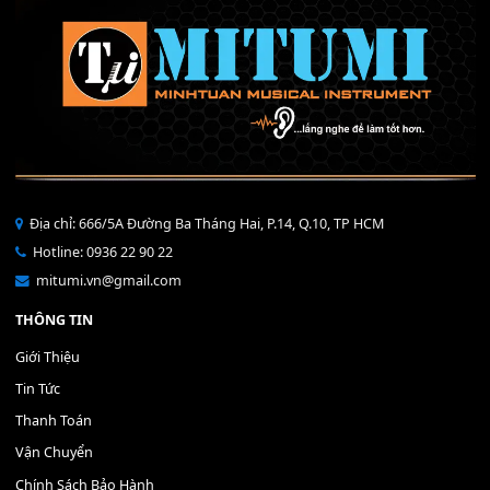
THÊM VÀO GIỎ HÀNG
Bộ Nút Đệm Đàn Piano CASIO PX - Giá tốt nhất - Sửa tại n
400,000
₫
THÊM VÀO GIỎ HÀNG