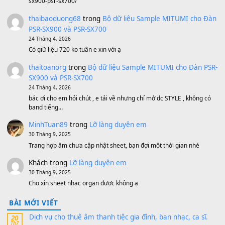
Bánh xe Pa600 Pa900
500,000
₫
Bộ mạch phím Pa600 Pa300 Pa700 Cũ
1,200,000
₫
MinhTuan89
trong
[CHIA SẺ] Bộ Dữ Liệu – Sample MI
V1 Cho Đàn Yamaha S750, S950
11 Tháng 7, 2026
https://vietkeyboard.vn/bo-du-lieu-sample-mitumi-cho-dan-psr
sx900-psr-sx700/
thaibaoduong68
trong
Bộ dữ liệu Sample MITUMI cho
PSR-SX900 và PSR-SX700
24 Tháng 4, 2026
Có giữ liệu 720 ko tuân e xin với ạ
thaitoanorg
trong
Bộ dữ liệu Sample MITUMI cho Đàn