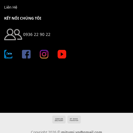
Địa chỉ: 666/5A Đường Ba Tháng Hai, P.14, Q.10, TP HCM
Hotline: 0936 22 90 22
mitumi.vn@gmail.com
THÔNG TIN
Giới Thiệu
Tin Tức
Thanh Toán