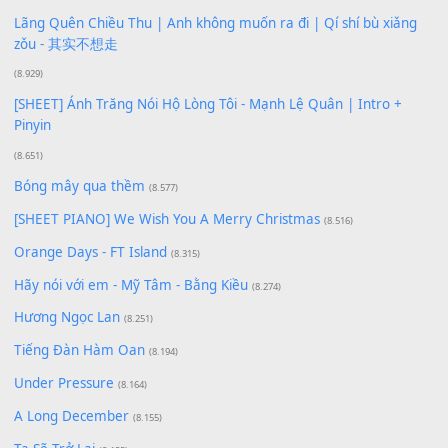
Phép Màu (OST Đàn Cá Gỗ)
(15.618)
[SHEET PIANO] Happy Birthday
(13.920)
Giá Như - Soobin Hoàng Sơn
(11.359)
Có Em Đời Bỗng Vui
(9.744)
Cơn Mơ Băng Giá
(9.103)
Chờ một tiếng yêu
(8.991)
Lãng Quên Chiều Thu | Anh không muốn ra đi | Qí shí bù xiǎ
zǒu - 其实不想走
(8.929)
[SHEET] Ánh Trăng Nói Hộ Lòng Tôi - Mạnh Lệ Quân | Intro +
Pinyin
(8.651)
Bóng mây qua thềm
(8.577)
[SHEET PIANO] We Wish You A Merry Christmas
(8.516)