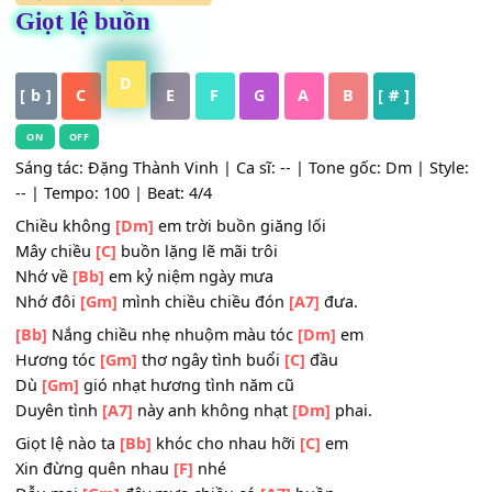
HỢP ÂM
,
Nhạc Trữ Tình
Giọt lệ buồn
D
[ b ]
C
E
F
G
A
B
[ # ]
ON
OFF
Sáng tác: Đặng Thành Vinh | Ca sĩ: -- | Tone gốc: Dm | St
-- | Tempo: 100 | Beat: 4/4
Chiều không
[Dm]
em trời buồn giăng lối
Mây chiều
[C]
buồn lặng lẽ mãi trôi
Nhớ về
[Bb]
em kỷ niệm ngày mưa
Nhớ đôi
[Gm]
mình chiều chiều đón
[A7]
đưa.
[Bb]
Nắng chiều nhẹ nhuộm màu tóc
[Dm]
em
Hương tóc
[Gm]
thơ ngây tình buổi
[C]
đầu
Dù
[Gm]
gió nhạt hương tình năm cũ