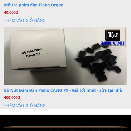
Th7
Nâng Tầm Âm Thanh Cho Cây Đàn Của Bạn
Khóa Học Hướng Dẫn Sử Dụng Đàn Organ/Keyboard
26
Th6
Chuyên Sâu TPHCM | MITUMI
Cài đặt dữ liệu sample cho đàn Yamaha PSR-S750 S95
26
Th6
Mỡ tra phím đàn Piano Organ
40,000
₫