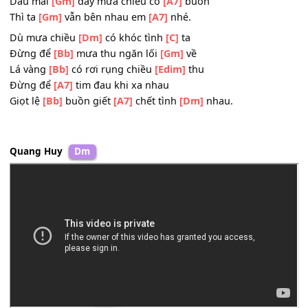
Duyên tình
[A7]
này anh không nhạt
[Dm]
phai.
Giọt lệ nào ta
[Bb]
khóc cho nhau hỡi
[C]
em
Xin đừng quên nhau
[F]
nhé
Dẫu mai
[Gm]
đây mưa chiều có
[A7]
buồn
Thì ta
[Gm]
vẫn bên nhau em
[A7]
nhé.
Dù mưa chiều
[Dm]
có khóc tình
[C]
ta
Đừng để
[Bb]
mưa thu ngăn lối
[Gm]
về
Lá vàng
[Bb]
có rơi rụng chiều
[Edim]
thu
Đừng để
[A7]
tim đau khi xa nhau
Giọt lệ
[Bb]
buồn giết
[A7]
chết tình
[Dm]
nhau.
Quang Huy
Dm