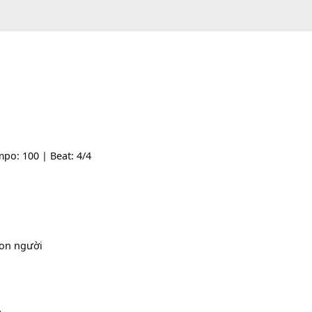
-- | Tempo: 100 | Beat: 4/4
m
o la
[Dm]
con người