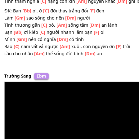
2. Cuộc đời mưu
[Dm]
sinh mình xin nhớ mãi
[G]
trong t
Cơm áo lợi
[C]
danh không
[Am]
đánh đổi
[Dm]
bằng tìn
Công ơn dưỡng
[Dm]
dục mẹ cha, sánh như biển rộng n
Tình thâm nghĩa
[C]
nặng con xin
[Am]
nguyện khắc
[Dm
ĐK: Bạn
[Bb]
ơi, ở
[C]
đời thay trắng đổi
[F]
đen
Làm
[Gm]
sao sống cho nên
[Dm]
người
Tình thương gắn
[C]
bó,
[Am]
sống tâm
[Dm]
an lành
Bạn
[Bb]
ơi kiếp
[C]
người nhanh lắm bạn
[F]
ơi
Mình
[Gm]
nên có nghĩa
[Dm]
có tình
Bao
[C]
năm vất vả ngược
[Am]
xuôi, con nguyện ơn
[F]
t
cầu cho nhân
[Am]
thế sống đời bình
[Dm]
an
Trường Sang
Ebm