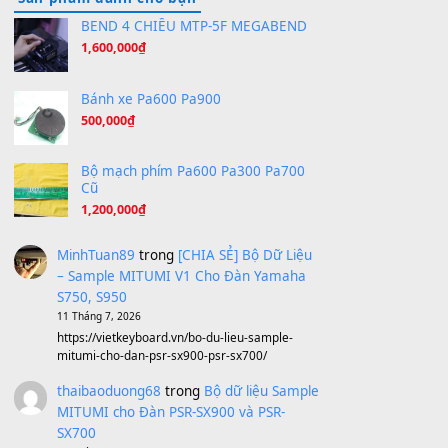
Hương Ngọc Lan
(8.251)
Tiếng Đàn Hàm Oan
(8.194)
Under Pressure
(8.164)
A Long December
(8.155)
Ta Sẽ Trở Lại
(8.155)
Ông Hoàng Bảy
(8.133)
Avenged Sevenfold - Buried Alive
(8.109)
Sản phẩm dành cho bạn
BEND 4 CHIỀU MTP-5F MEGABEND
1,600,000
₫
Bánh xe Pa600 Pa900
500,000
₫