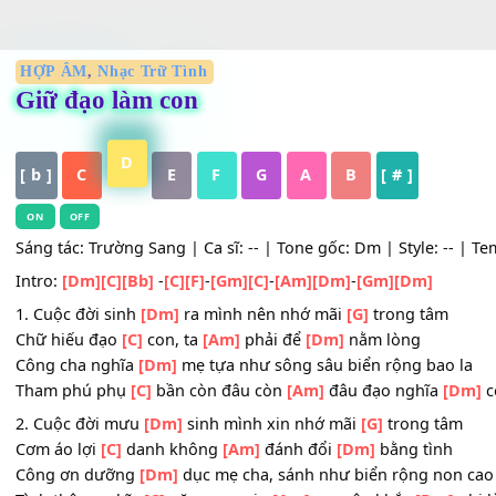
HỢP ÂM
,
Nhạc Trữ Tình
Giữ đạo làm con
D
[ b ]
C
E
F
G
A
B
[ # ]
ON
OFF
Sáng tác: Trường Sang | Ca sĩ: -- | Tone gốc: Dm | Style: 
Intro:
[Dm]
[C]
[Bb]
-
[C]
[F]
-
[Gm]
[C]
-
[Am]
[Dm]
-
[Gm]
[Dm]
1. Cuộc đời sinh
[Dm]
ra mình nên nhớ mãi
[G]
trong tâ
Chữ hiếu đạo
[C]
con, ta
[Am]
phải để
[Dm]
nằm lòng
Công cha nghĩa
[Dm]
mẹ tựa như sông sâu biển rộng ba
Tham phú phụ
[C]
bần còn đâu còn
[Am]
đâu đạo nghĩa