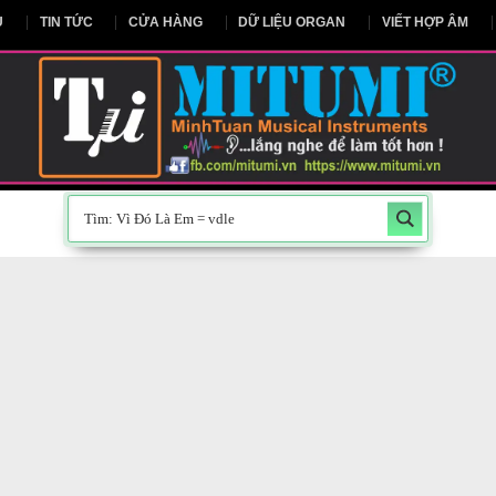
NG CHỦ
TIN TỨC
CỬA HÀNG
DỮ LIỆU ORGAN
V