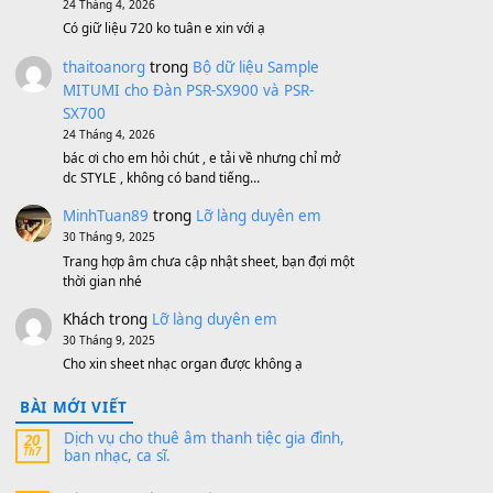
Bộ mạch phím Pa600 Pa300 Pa700
Cũ
1,200,000
₫
MinhTuan89
trong
[CHIA SẺ] Bộ Dữ Liệu
– Sample MITUMI V1 Cho Đàn Yamaha
S750, S950
11 Tháng 7, 2026
https://vietkeyboard.vn/bo-du-lieu-sample-
mitumi-cho-dan-psr-sx900-psr-sx700/
thaibaoduong68
trong
Bộ dữ liệu Sample
MITUMI cho Đàn PSR-SX900 và PSR-
SX700
24 Tháng 4, 2026
Có giữ liệu 720 ko tuân e xin với ạ
thaitoanorg
trong
Bộ dữ liệu Sample
MITUMI cho Đàn PSR-SX900 và PSR-