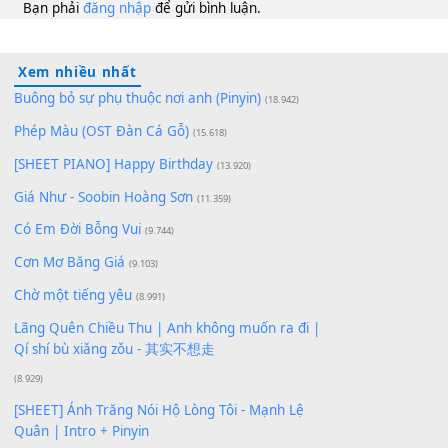
10
Lượt xem:
144
Để lại một bình luận
Bạn phải
đăng nhập
để gửi bình luận.
Xem nhiều nhất
Buông bỏ sự phụ thuộc nơi anh (Pinyin)
(18.942)
Phép Màu (OST Đàn Cá Gỗ)
(15.618)
[SHEET PIANO] Happy Birthday
(13.920)
Giá Như - Soobin Hoàng Sơn
(11.359)