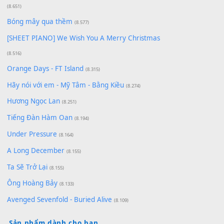
Có Em Đời Bỗng Vui
(9.744)
Cơn Mơ Băng Giá
(9.103)
Chờ một tiếng yêu
(8.991)
Lãng Quên Chiều Thu | Anh không muốn ra đi |
Qí shí bù xiǎng zǒu - 其实不想走
(8.929)
[SHEET] Ánh Trăng Nói Hộ Lòng Tôi - Mạnh Lệ
Quân | Intro + Pinyin
(8.651)
Bóng mây qua thềm
(8.577)
[SHEET PIANO] We Wish You A Merry Christmas
(8.516)
Orange Days - FT Island
(8.315)
Hãy nói với em - Mỹ Tâm - Bằng Kiều
(8.274)