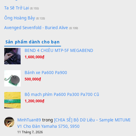
[SHEET PIANO] We Wish You A Merry Christmas
(8.516)
Orange Days - FT Island
(8.315)
Hãy nói với em - Mỹ Tâm - Bằng Kiều
(8.274)
Hương Ngọc Lan
(8.251)
Tiếng Đàn Hàm Oan
(8.194)
Under Pressure
(8.164)
A Long December
(8.155)
Ta Sẽ Trở Lại
(8.155)
Ông Hoàng Bảy
(8.133)
Avenged Sevenfold - Buried Alive
(8.109)
Sản phẩm dành cho bạn
BEND 4 CHIỀU MTP-5F MEGABEND