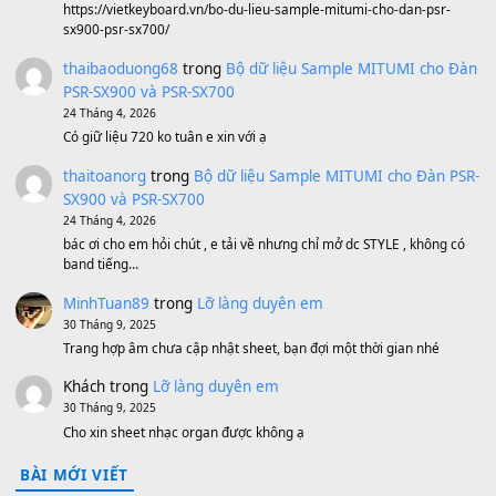
1,600,000
₫
Bánh xe Pa600 Pa900
500,000
₫
Bộ mạch phím Pa600 Pa300 Pa700 Cũ
1,200,000
₫
MinhTuan89
trong
[CHIA SẺ] Bộ Dữ Liệu – Sample MI
V1 Cho Đàn Yamaha S750, S950
11 Tháng 7, 2026
https://vietkeyboard.vn/bo-du-lieu-sample-mitumi-cho-dan-psr
sx900-psr-sx700/
thaibaoduong68
trong
Bộ dữ liệu Sample MITUMI cho
PSR-SX900 và PSR-SX700
24 Tháng 4, 2026
Có giữ liệu 720 ko tuân e xin với ạ