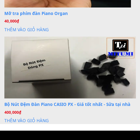
Dịch Vụ Cài Đặt Sample Đàn Organ Yamaha Tận Nhà 
07
Th7
Nâng Tầm Âm Thanh Cho Cây Đàn Của Bạn
Khóa Học Hướng Dẫn Sử Dụng Đàn Organ/Keyboard
26
Th6
Chuyên Sâu TPHCM | MITUMI
Cài đặt dữ liệu sample cho đàn Yamaha PSR-S750 S95
26
Th6
Mỡ tra phím đàn Piano Organ