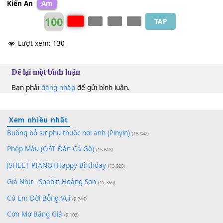
Người đàn
[Am]
ông quay nhớ lại tháng
[F]
năm
Soi trong
[G]
tâm những dấu chân sai
[C]
lầm
[Dm]
Nghe lòng
[E7]
vọng tiếng ăn
[Am]
năn.
Kiến An
Am
100
TAP
Lượt xem:
130
Để lại một bình luận
Bạn phải
đăng nhập
để gửi bình luận.
Xem nhiều nhất
Buông bỏ sự phụ thuộc nơi anh (Pinyin)
(18.942)