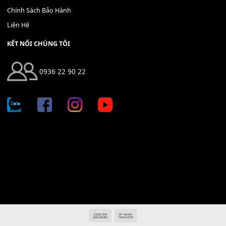
Địa chỉ: 666/5A Đường Ba Tháng Hai, P.14, Q.10, TP HCM
Hotline: 0936 22 90 22
mitumi.vn@gmail.com
THÔNG TIN
Giới Thiệu
Tin Tức