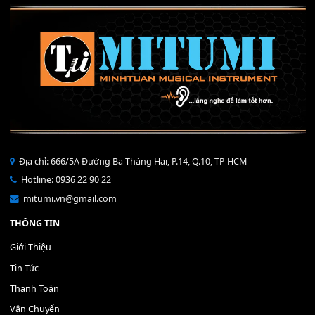
40,000
₫
THÊM VÀO GIỎ HÀNG
Bộ Nút Đệm Đàn Piano CASIO PX - Giá tốt nhất - Sửa tại n
400,000
₫
THÊM VÀO GIỎ HÀNG