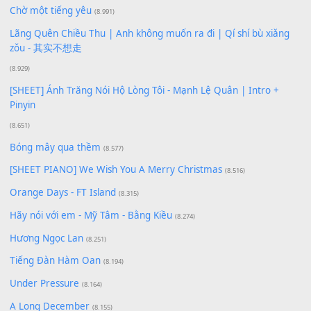
Phép Màu (OST Đàn Cá Gỗ)
(15.618)
[SHEET PIANO] Happy Birthday
(13.920)
Giá Như - Soobin Hoàng Sơn
(11.359)
Có Em Đời Bỗng Vui
(9.744)
Cơn Mơ Băng Giá
(9.103)
Chờ một tiếng yêu
(8.991)
Lãng Quên Chiều Thu | Anh không muốn ra đi | Qí shí bù xiǎ
zǒu - 其实不想走
(8.929)
[SHEET] Ánh Trăng Nói Hộ Lòng Tôi - Mạnh Lệ Quân | Intro +
Pinyin
(8.651)
Bóng mây qua thềm
(8.577)