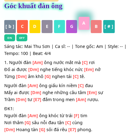
HỢP ÂM
,
Nhạc Trữ Tình
Góc khuất đàn ông
A
[ b ]
C
D
E
F
G
B
[ # ]
ON
OFF
Sáng tác: Mai Thu Sơn | Ca sĩ: -- | Tone gốc: Am | Style: -
Tempo: 100 | Beat: 4/4
1. Người đàn
[Am]
ông nước mắt mà
[C]
rơi
Đố ai được
[Dm]
nghe tiếng khóc nức
[Em]
nở
Từng
[Dm]
âm khô
[G]
nghẹn tái
[C]
tê.
Người đàn
[Am]
ông giấu kín niềm
[C]
đau
Mấy ai được
[Dm]
nghe những câu tâm
[Em]
sự
Trầm
[Dm]
tư
[E7]
đắm trong men
[Am]
rượu.
ĐK1: