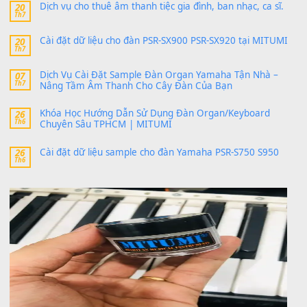
thaitoanorg
trong
Bộ dữ liệu Sample MITUMI cho Đàn
SX900 và PSR-SX700
24 Tháng 4, 2026
bác ơi cho em hỏi chút , e tải về nhưng chỉ mở dc STYLE , khôn
band tiếng…
MinhTuan89
trong
Lỡ làng duyên em
30 Tháng 9, 2025
Trang hợp âm chưa cập nhật sheet, bạn đợi một thời gian nhé
Khách
trong
Lỡ làng duyên em
30 Tháng 9, 2025
Cho xin sheet nhạc organ được không ạ
BÀI MỚI VIẾT
Dịch vụ cho thuê âm thanh tiệc gia đình, ban nhạc, ca s
20
Th7
Cài đặt dữ liệu cho đàn PSR-SX900 PSR-SX920 tại MIT
20
Th7