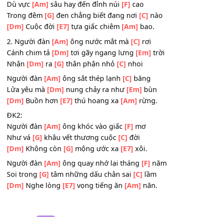
Người đàn
[Am]
ông khóc từ trái
[F]
tim
Nơi thâm
[G]
sâu nỗi đau tận
[C]
cùng
[Dm]
Hoang tàn
[G]
sỏi đá rêu
[E7]
phong.
Dù vực
[Am]
sâu hay đến đỉnh núi
[F]
cao
Trong đêm
[G]
đen chẳng biết đang nơi
[C]
nào
[Dm]
Cuộc đời
[E7]
tựa giấc chiêm
[Am]
bao.
2. Người đàn
[Am]
ông nước mắt mà
[C]
rơi
Cánh chim tả
[Dm]
tơi gãy ngang lưng
[Em]
trời
Nhận
[Dm]
ra
[G]
thân phận nhỏ
[C]
nhoi
Người đàn
[Am]
ông sắt thép lạnh
[C]
băng
Lửa yêu mà
[Dm]
nung chảy ra như
[Em]
bùn
[Dm]
Buồn hơn
[E7]
thú hoang xa
[Am]
rừng.
ĐK2:
Người đàn
[Am]
ông khóc vào giấc
[F]
mơ
Như vá
[G]
khâu vết thương cuộc
[C]
đời
[Dm]
Không còn
[G]
mộng ước xa
[E7]
xôi.