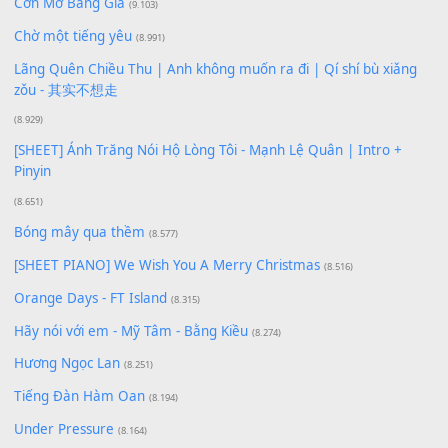
Buông bỏ sự phụ thuộc nơi anh (Pinyin)
(18.942)
Phép Màu (OST Đàn Cá Gỗ)
(15.618)
[SHEET PIANO] Happy Birthday
(13.920)
Giá Như - Soobin Hoàng Sơn
(11.359)
Có Em Đời Bỗng Vui
(9.744)
Cơn Mơ Băng Giá
(9.103)
Chờ một tiếng yêu
(8.991)
Lãng Quên Chiều Thu | Anh không muốn ra đi | Qí shí bù xiǎ
zǒu - 其实不想走
(8.929)
[SHEET] Ánh Trăng Nói Hộ Lòng Tôi - Mạnh Lệ Quân | Intro +
Pinyin
(8.651)