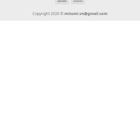
Thanh Toán
Vận Chuyển
Chính Sách Bảo Hành
Liên Hệ
KẾT NỐI CHÚNG TÔI
0936 22 90 22