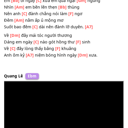
Tháng
[Dm]
ngày dù đã đi
[Gm]
qua
Tình
[Am]
anh em vẫn mong
[Bb]
chờ
Trọn
[C]
đời trọn kiếp mãi
[A7]
chờ
[Dm]
mong.
Em
[Bb]
ơi ngày
[C]
xưa em quá ngại
[Gm]
ngùng
Nhìn
[Am]
em bẽn lẽn thẹn
[Bb]
thùng
Nên anh
[C]
đành chẳng nói làm
[F]
ngơ
Đêm
[Am]
nằm ấp ủ mộng mơ
Suốt bao đêm
[C]
dài nên đành lỡ duyên.
[A7]
Về
[Dm]
đây mái tóc người thương
Dáng em ngày
[C]
nào gót hồng thư
[F]
sinh
Về
[C]
đây lòng thấy bâng
[F]
khuâng
Anh ôm kỷ
[A7]
niệm bóng hình ngày
[Dm]
xưa.
Quang Lê
Ebm