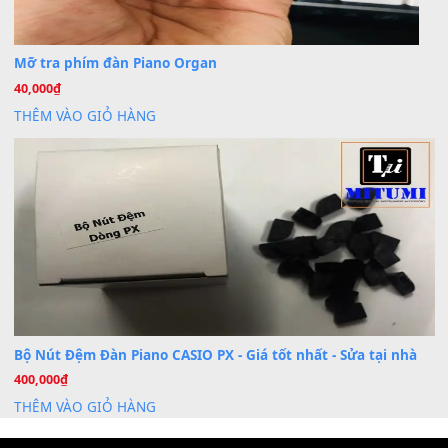
Th7
Dịch Vụ Cài Đặt Sample Đàn Organ Yamaha Tận Nhà 
07
Th7
Nâng Tầm Âm Thanh Cho Cây Đàn Của Bạn
Khóa Học Hướng Dẫn Sử Dụng Đàn Organ/Keyboard
26
Th6
Chuyên Sâu TPHCM | MITUMI
Cài đặt dữ liệu sample cho đàn Yamaha PSR-S750 S95
26
Th6