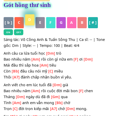
HỢP ÂM
,
Nhạc Trữ Tình
Gót hồng thư sinh
D
[ b ]
C
E
F
G
A
B
[ # ]
ON
OFF
Sáng tác: Võ Công Anh & Tuấn Sông Thu | Ca sĩ: -- | Ton
gốc: Dm | Style: -- | Tempo: 100 | Beat: 4/4
Anh câu ca lứa tuổi học
[Dm]
trò
Bao nhiêu năm
[Am]
rồi còn gì nữa em
[F]
ơi
[Dm]
Mái đầu thì sắp hoa
[Am]
tiêu
Còn
[Bb]
đâu câu nói mỹ
[C]
miều
Thôi
[A7]
đành chấp nhận buồn vì yêu.
Anh viết cho em lúc tuổi đã
[Dm]
già
Bao nhiêu năm
[Am]
rồi cuộc đời mãi bon
[F]
chen