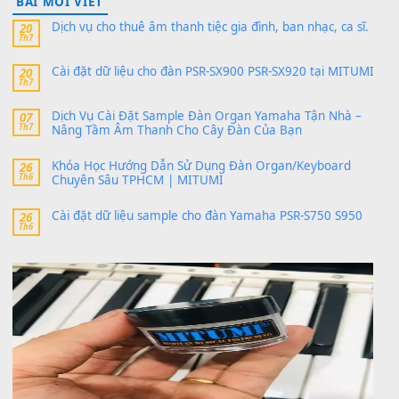
Có giữ liệu 720 ko tuân e xin với ạ
thaitoanorg
trong
Bộ dữ liệu Sample MITUMI cho Đàn
SX900 và PSR-SX700
24 Tháng 4, 2026
bác ơi cho em hỏi chút , e tải về nhưng chỉ mở dc STYLE , khôn
band tiếng…
MinhTuan89
trong
Lỡ làng duyên em
30 Tháng 9, 2025
Trang hợp âm chưa cập nhật sheet, bạn đợi một thời gian nhé
Khách
trong
Lỡ làng duyên em
30 Tháng 9, 2025
Cho xin sheet nhạc organ được không ạ
BÀI MỚI VIẾT
Dịch vụ cho thuê âm thanh tiệc gia đình, ban nhạc, ca s
20
Th7
Cài đặt dữ liệu cho đàn PSR-SX900 PSR-SX920 tại MIT
20