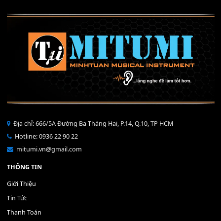
Mỡ tra phím đàn Piano Organ
40,000
₫
THÊM VÀO GIỎ HÀNG
Bộ Nút Đệm Đàn Piano CASIO PX - Giá tốt nhất - Sửa tại n
400,000
₫
THÊM VÀO GIỎ HÀNG