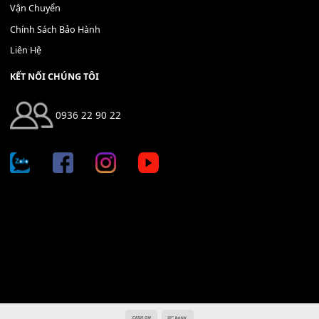
Địa chỉ: 666/5A Đường Ba Tháng Hai, P.14, Q.10, TP HCM
Hotline: 0936 22 90 22
mitumi.vn@gmail.com
THÔNG TIN
Giới Thiệu
Tin Tức