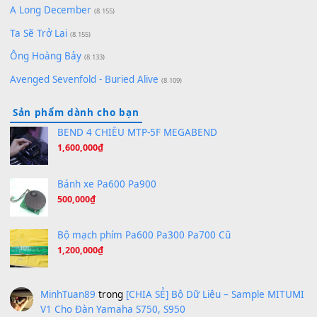
Bóng mây qua thềm
(8.577)
[SHEET PIANO] We Wish You A Merry Christmas
(8.516)
Orange Days - FT Island
(8.315)
Hãy nói với em - Mỹ Tâm - Bằng Kiều
(8.274)
Hương Ngọc Lan
(8.251)
Tiếng Đàn Hàm Oan
(8.194)
Under Pressure
(8.164)
A Long December
(8.155)
Ta Sẽ Trở Lại
(8.155)
Ông Hoàng Bảy
(8.133)
Avenged Sevenfold - Buried Alive
(8.109)
Sản phẩm dành cho bạn