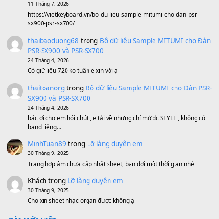
BEND 4 CHIỀU MTP-5F MEGABEND
1,600,000
₫
Bánh xe Pa600 Pa900
500,000
₫
Bộ mạch phím Pa600 Pa300 Pa700 Cũ
1,200,000
₫
MinhTuan89
trong
[CHIA SẺ] Bộ Dữ Liệu – Sample MI
V1 Cho Đàn Yamaha S750, S950
11 Tháng 7, 2026
https://vietkeyboard.vn/bo-du-lieu-sample-mitumi-cho-dan-psr
sx900-psr-sx700/
thaibaoduong68
trong
Bộ dữ liệu Sample MITUMI cho
PSR-SX900 và PSR-SX700
24 Tháng 4, 2026