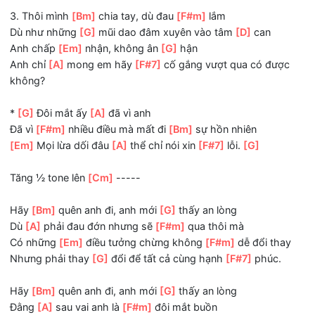
Hãy
[Bm]
quên anh đi, anh mới
[G]
thấy an lòng
Đằng
[A]
sau vai anh là
[F#m]
đôi mắt buồn
Anh phải
[Em]
về để giữ lại
[F#m]
tình yêu ấy
Tình
[G]
yêu lớn nhất mà anh
[A]
đã
[F#7]
vô
[Bm]
tâm.
3. Thôi mình
[Bm]
chia tay, dù đau
[F#m]
lắm
Dù như những
[G]
mũi dao đâm xuyên vào tâm
[D]
can
Anh chấp
[Em]
nhận, không ân
[G]
hận
Anh chỉ
[A]
mong em hãy
[F#7]
cố gắng vượt qua có đư
không?
*
[G]
Đôi mắt ấy
[A]
đã vì anh
Đã vì
[F#m]
nhiều điều mà mất đi
[Bm]
sự hồn nhiên
[Em]
Mọi lừa dối đâu
[A]
thể chỉ nói xin
[F#7]
lỗi.
[G]
Tăng ½ tone lên
[Cm]
-----