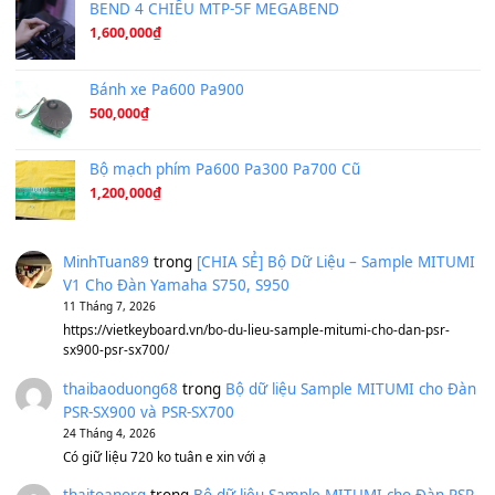
Hãy nói với em - Mỹ Tâm - Bằng Kiều
(8.274)
Hương Ngọc Lan
(8.251)
Tiếng Đàn Hàm Oan
(8.194)
Under Pressure
(8.164)
A Long December
(8.155)
Ta Sẽ Trở Lại
(8.155)
Ông Hoàng Bảy
(8.133)
Avenged Sevenfold - Buried Alive
(8.109)
Sản phẩm dành cho bạn
BEND 4 CHIỀU MTP-5F MEGABEND
1,600,000
₫
Bánh xe Pa600 Pa900