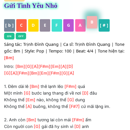
HỢP ÂM
Gửi Tình Yêu Nhỏ
B
[ b ]
C
D
E
F
G
A
[ # ]
ON
OFF
Sáng tác: Trịnh Đình Quang | Ca sĩ: Trịnh Đình Quang | 
gốc: Bm | Style: Pop | Tempo: 100 | Beat: 4/4 | Tone hiện 
[Bm]
Intro:
[Bm]
[G]
[A]
[F#m]
[Em]
[A]
[D]
[G]
[A]
[F#m]
[Bm]
[Em]
[F#m]
[G]
[A]
1. Đêm dài lê
[Bm]
thê lạnh lẽo
[F#m]
quá
Một mình
[G]
bước lang thang đi về nơi
[D]
đâu
Không thể
[Em]
nào, không thể
[G]
dung