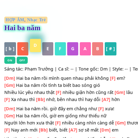
HỢP ÂM
,
Nhạc Trẻ
Hai ba năm
D
[ b ]
C
E
F
G
A
B
[ # ]
ON
OFF
Sáng tác: Phạm Trưởng | Ca sĩ: -- | Tone gốc: Dm | Style: 
[Dm]
Hai ba năm rồi mình quen nhau phải không
[F]
em
[Gm]
Hai ba năm rồi tình ta biết bao sóng gió
Nhiều lúc yêu nhau thật
[F]
nhiều giận hờn cũng rất
[Gm
[F]
Xa nhau thì
[Bb]
nhớ, bên nhau thì hay dỗi
[A7]
hờn
[Dm]
Hai ba năm rồi. giờ đây em chẳng như
[F]
xưa!