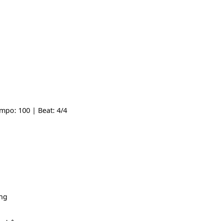
-- | Tempo: 100 | Beat: 4/4
?
]
lâu