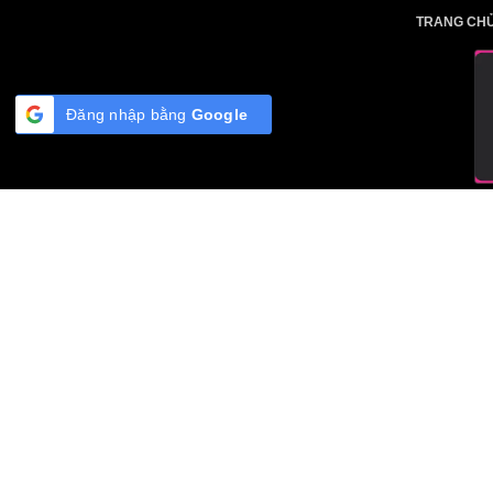
Skip
TRA
to
content
Đăng nhập bằng
Google