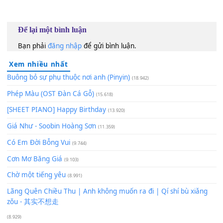
rượu
[Am]
say
Xin
[Dm]
em một lần tha
[G]
thứ quay về bên
[C]
anh.
130
TAP
Lượt xem:
330
Để lại một bình luận
Bạn phải
đăng nhập
để gửi bình luận.
Xem nhiều nhất
Buông bỏ sự phụ thuộc nơi anh (Pinyin)
(18.942)
Phép Màu (OST Đàn Cá Gỗ)
(15.618)
[SHEET PIANO] Happy Birthday
(13.920)
Giá Như - Soobin Hoàng Sơn
(11.359)