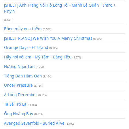
Có Em Đời Bỗng Vui
(9.744)
Cơn Mơ Băng Giá
(9.103)
Chờ một tiếng yêu
(8.991)
Lãng Quên Chiều Thu | Anh không muốn ra đi | Qí shí bù xiǎ
zǒu - 其实不想走
(8.929)
[SHEET] Ánh Trăng Nói Hộ Lòng Tôi - Mạnh Lệ Quân | Intro +
Pinyin
(8.651)
Bóng mây qua thềm
(8.577)
[SHEET PIANO] We Wish You A Merry Christmas
(8.516)
Orange Days - FT Island
(8.315)
Hãy nói với em - Mỹ Tâm - Bằng Kiều
(8.274)