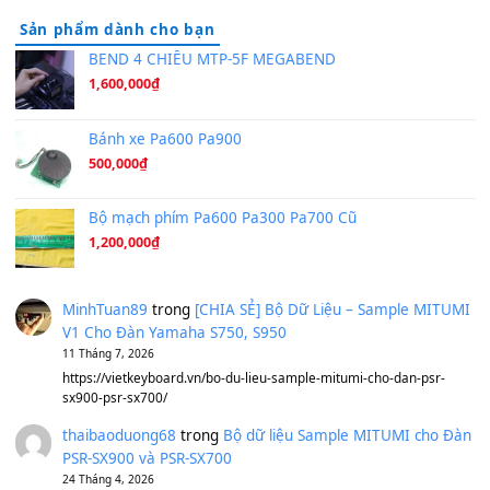
Hương Ngọc Lan
(8.251)
Tiếng Đàn Hàm Oan
(8.194)
Under Pressure
(8.164)
A Long December
(8.155)
Ta Sẽ Trở Lại
(8.155)
Ông Hoàng Bảy
(8.133)
Avenged Sevenfold - Buried Alive
(8.109)
Sản phẩm dành cho bạn
BEND 4 CHIỀU MTP-5F MEGABEND
1,600,000
₫
Bánh xe Pa600 Pa900
500,000
₫