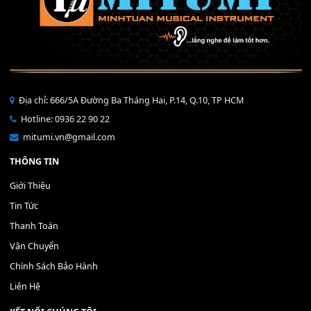
Bộ Nút Đệm Đàn Piano CASIO PX - Giá tốt nhất - Sửa tại n
400,000
₫
THÊM VÀO GIỎ HÀNG