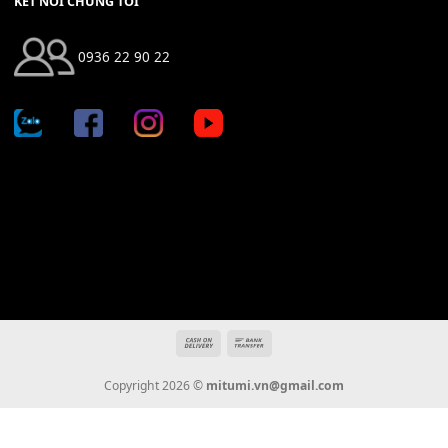
Địa chỉ: 666/5A Đường Ba Tháng Hai, P.14, Q.10, TP HCM
Hotline: 0936 22 90 22
mitumi.vn@gmail.com
THÔNG TIN
Giới Thiệu
Tin Tức
Thanh Toán
Vận Chuyển
Chính Sách Bảo Hành