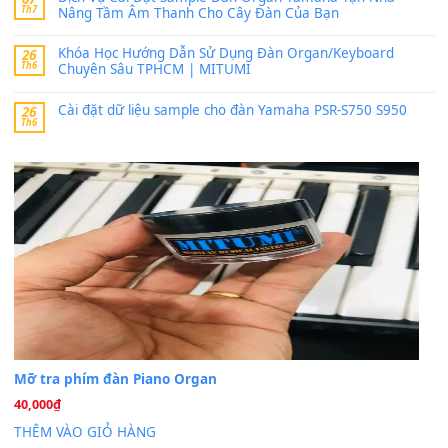
MinhTuan89
trong
Lỡ làng duyên em
30 Tháng 9, 2025
Trang hợp âm chưa cập nhật sheet, bạn đợi một thời gian nhé
Khách
trong
Lỡ làng duyên em
30 Tháng 9, 2025
Cho xin sheet nhạc organ được không ạ
BÀI MỚI VIẾT
Dịch vụ cho thuê âm thanh tiệc gia đình, ban nhạc, ca s
20
Th7
Cài đặt dữ liệu cho đàn PSR-SX900 PSR-SX920 tại MIT
20
Th7
Dịch Vụ Cài Đặt Sample Đàn Organ Yamaha Tận Nhà 
07
Th7
Nâng Tầm Âm Thanh Cho Cây Đàn Của Bạn
Khóa Học Hướng Dẫn Sử Dụng Đàn Organ/Keyboard
26
Th6
Chuyên Sâu TPHCM | MITUMI