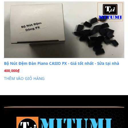
Cài đặt dữ liệu sample cho đàn Yamaha PSR-S750 S95
26
Th6
Mỡ tra phím đàn Piano Organ
40,000
₫
THÊM VÀO GIỎ HÀNG