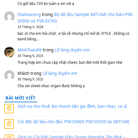
Bộ mạch phím Pa600 Pa300 Pa700 Cũ
1,200,000
₫
MinhTuan89
trong
[CHIA SẺ] Bộ Dữ Liệu – Sample MI
V1 Cho Đàn Yamaha S750, S950
11 Tháng 7, 2026
https://vietkeyboard.vn/bo-du-lieu-sample-mitumi-cho-dan-psr
sx900-psr-sx700/
thaibaoduong68
trong
Bộ dữ liệu Sample MITUMI cho
PSR-SX900 và PSR-SX700
24 Tháng 4, 2026
Có giữ liệu 720 ko tuân e xin với ạ
thaitoanorg
trong
Bộ dữ liệu Sample MITUMI cho Đàn
SX900 và PSR-SX700
24 Tháng 4, 2026
bác ơi cho em hỏi chút , e tải về nhưng chỉ mở dc STYLE , khôn
band tiếng…