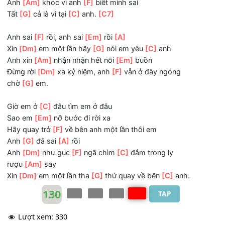
Xin thời
[C]
gian
[Em]
hãy trở lại
[Em]
đi
[F]
Anh không muốn mất em người
[Em]
ơi
[A]
[Dm]
Con tim
[F]
anh nhói đau từng
[C]
cơn
Anh
[Am]
khóc vì anh
[F]
biết mình sai
Tất
[G]
cả là vì tại
[C]
anh.
[C7]
Anh sai
[F]
rồi, anh sai
[Em]
rồi
[A]
Xin
[Dm]
em một lần hãy
[G]
nói em yêu
[C]
anh
Anh xin
[Am]
nhận nhận hết nỗi
[Em]
buồn
Đừng rời
[Dm]
xa kỷ niệm, anh
[F]
vẫn ở đây ngóng
chờ
[G]
em.
Giờ em ở
[C]
đâu tìm em ở đâu
Sao em
[Em]
nỡ bước đi rời xa
Hãy quay trở
[F]
về bên anh một lần thôi em
Anh
[G]
đã sai
[A]
rồi
Anh
[Dm]
như gục
[F]
ngã chìm
[C]
đắm trong ly