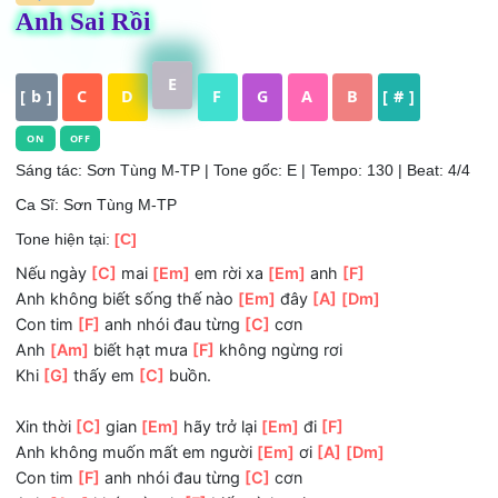
HỢP ÂM
Anh Sai Rồi
E
[ b ]
C
D
F
G
A
B
[ # ]
ON
OFF
Sáng tác: Sơn Tùng M-TP
| Tone gốc: E | Tempo: 130 | Beat:
Ca Sĩ: Sơn Tùng M-TP
Tone hiện tại:
[C]
Nếu ngày
[C]
mai
[Em]
em rời xa
[Em]
anh
[F]
Anh không biết sống thế nào
[Em]
đây
[A]
[Dm]
Con tim
[F]
anh nhói đau từng
[C]
cơn
Anh
[Am]
biết hạt mưa
[F]
không ngừng rơi
Khi
[G]
thấy em
[C]
buồn.