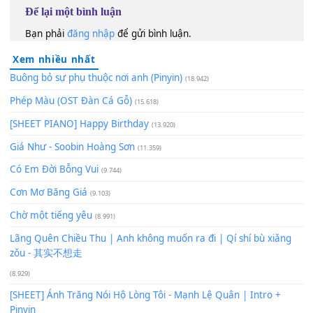
100
TAP
Lượt xem:
387
Để lại một bình luận
Bạn phải
đăng nhập
để gửi bình luận.
Xem nhiều nhất
Buông bỏ sự phụ thuộc nơi anh (Pinyin)
(18.942)