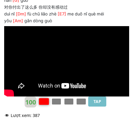
Chorus: 最爱你的人是我 你怎么舍得我难过
[Dm]
zuì ài nǐ de rén shì
[G]
wǒ nǐ zěn
[C]
me shè dé wǒ
nán
[F]
guò
在我最需要你的时候 没有一句话就走
zài wǒ
[Dm]
zuì xū yào nǐ de
[E7]
shí hòu méi yǒu
[Am]
yī
huà jiù
[A7]
zǒu
最爱你的人是我 你怎么舍得我难过
[Dm]
zuì ài nǐ de rén shì
[G]
wǒ nǐ zěn me
[C]
shè dé wǒ
nán
[G]
guò
对你付出了这么多 你却没有感动过
duì nǐ
[Dm]
fù chū liǎo zhè
[E7]
me duō nǐ què méi
yǒu
[Am]
gǎn dòng guò