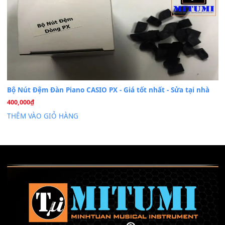
07
Th7
Nâng Tầm Âm Thanh Cho Cây Đàn Của Bạn
Khóa Học Hướng Dẫn Sử Dụng Đàn Organ/Keyboard
26
Th6
Chuyên Sâu TPHCM | MITUMI
Cài đặt dữ liệu sample cho đàn Yamaha PSR-S750 S95
26
Th6
Mỡ tra phím đàn Piano Organ