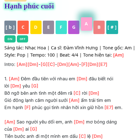
HỢP ÂM
Hạnh phúc cuối
A
[ b ]
C
D
E
F
G
B
[ # ]
ON
OFF
Sáng tác: Nhạc Hoa | Ca sĩ: Đàm Vĩnh Hưng | Tone gốc:
Style: Pop | Tempo: 100 | Beat: 4/4 | Tone hiện tại:
[Am]
Intro:
[Am]
[Dm]
-
[G]
[C]
-
[Dm]
[Am]
-
[F]
[Dm]
[E7]
1.
[Am]
Đêm đầu tiên với nhau em
[Dm]
đâu biết nói
lời
[Dm]
yêu
[G]
Bỡ ngỡ bên anh tình một đêm rã
[C]
rời
[Dm]
Gió đông lạnh căm người sưởi
[Am]
ấm trái tim em
Em hạnh
[F]
phúc gọi tình nhân hỡi xin giữ hồn
[E7]
em.