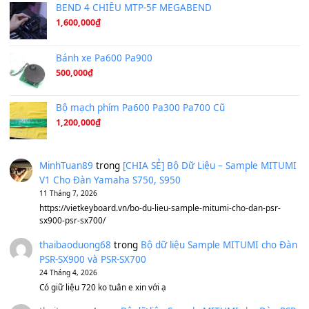
(8.516)
Orange Days - FT Island
(8.315)
Hãy nói với em - Mỹ Tâm - Bằng Kiều
(8.274)
Hương Ngọc Lan
(8.251)
Tiếng Đàn Hàm Oan
(8.194)
Under Pressure
(8.164)
A Long December
(8.155)
Ta Sẽ Trở Lại
(8.155)
Ông Hoàng Bảy
(8.133)
Avenged Sevenfold - Buried Alive
(8.109)
Sản phẩm dành cho bạn
BEND 4 CHIỀU MTP-5F MEGABEND
1,600,000
₫