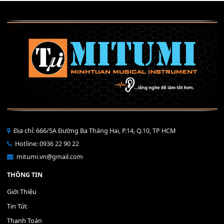
Mỡ tra phím đàn Piano Organ
40,000
₫
THÊM VÀO GIỎ HÀNG
Bộ Nút Đệm Đàn Piano CASIO PX - Giá tốt nhất - Sửa tại n
400,000
₫