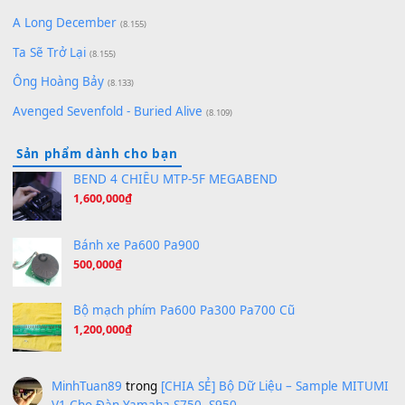
Pinyin
(8.651)
Bóng mây qua thềm
(8.577)
[SHEET PIANO] We Wish You A Merry Christmas
(8.516)
Orange Days - FT Island
(8.315)
Hãy nói với em - Mỹ Tâm - Bằng Kiều
(8.274)
Hương Ngọc Lan
(8.251)
Tiếng Đàn Hàm Oan
(8.194)
Under Pressure
(8.164)
A Long December
(8.155)
Ta Sẽ Trở Lại
(8.155)
Ông Hoàng Bảy
(8.133)
Avenged Sevenfold - Buried Alive
(8.109)