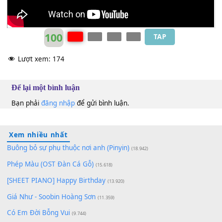
Ngọc Bảo Anh
F#
100
TAP
Lượt xem:
174
Để lại một bình luận
Bạn phải
đăng nhập
để gửi bình luận.