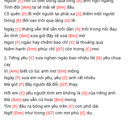
Tìm
[F]
đâu ra bóng em yêu trên
[C]
con phố dài
Ngỡ
[Dm]
như trong
[G7]
cơn mơ phù
[C]
du.
ĐK:
Người
[C]
hỡi có biết đông qua lòng
[G]
anh ngỡ ngàng
Tình đôi
[Am]
ta sẽ mãi về
[Em]
đâu
Cố quên
[F]
đi một người lại phải xa
[C]
thêm một người
Dòng
[F]
đời sao trôi qua lặng
[G]
lẽ.
Ngày
[C]
tháng vẫn thế vẫn trôi dần
[G]
trôi trong nỗi đa
Ân tình
[Am]
xưa giờ đây sẽ xoá
[Em]
mờ
Ngọt
[F]
ngào hay chiêm bao chỉ
[C]
là thoáng qua
Niềm hạnh
[Dm]
phúc chỉ
[G7]
còn trong
[C]
mơ.
2. Tiếng yêu
[C]
xưa nghẹn ngào bao nhiêu lời
[G]
yêu ch
cay
Vì
[Am]
biết có lúc anh mơ
[Em]
mộng
Ngày
[F]
xưa em nói yêu, yêu
[C]
anh rất nhiều
Mà giờ
[F]
đây người đã đổi
[G7]
thay.