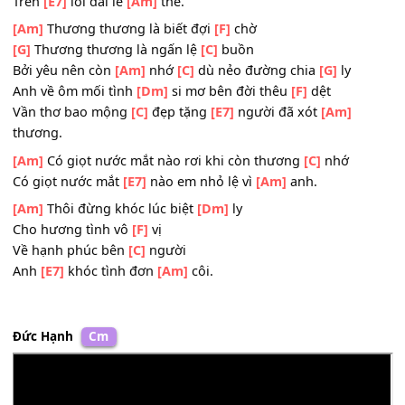
Giá lạnh buốt cõi
[E7]
lòng xa cách vẫn hoài
[Am]
mong
[Am]
Anh gọi dưới bóng chiều
[Dm]
xưa
Nghe mưa về trong
[F]
lệ từ giã cõi đi
[C]
về
Trên
[E7]
lối dài lê
[Am]
thê.
[Am]
Thương thương là biết đợi
[F]
chờ
[G]
Thương thương là ngấn lệ
[C]
buồn
Bởi yêu nên còn
[Am]
nhớ
[C]
dù nẻo đường chia
[G]
ly
Anh về ôm mối tình
[Dm]
si mơ bên đời thêu
[F]
dệt
Vần thơ bao mộng
[C]
đẹp tặng
[E7]
người đã xót
[Am]
thương.
[Am]
Có giọt nước mắt nào rơi khi còn thương
[C]
nhớ
Có giọt nước mắt
[E7]
nào em nhỏ lệ vì
[Am]
anh.
[Am]
Thôi đừng khóc lúc biệt
[Dm]
ly
Cho hương tình vô
[F]
vị
Về hạnh phúc bên
[C]
người
Anh
[E7]
khóc tình đơn
[Am]
côi.