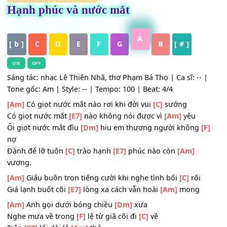
HỢP ÂM
,
Nhạc Trữ Tình
Hạnh phúc và nước mắt
A
[ b ]
C
D
E
F
G
B
[ # ]
ON
OFF
Sáng tác: nhạc Lê Thiên Nhã, thơ Phạm Bá Thọ | Ca sĩ: -- 
Tone gốc: Am | Style: -- | Tempo: 100 | Beat: 4/4
[Am]
Có giọt nước mắt nào rơi khi đời vui
[C]
sướng
Có giọt nước mắt
[E7]
nào không nói được vì
[Am]
yêu
Ôi giọt nước mắt đìu
[Dm]
hiu em thương người không
[
nợ
Đành để lỡ tuôn
[C]
trào hạnh
[E7]
phúc nào còn
[Am]
vương.
[Am]
Giấu buồn tron tiếng cười khi nghe tình bối
[C]
rối