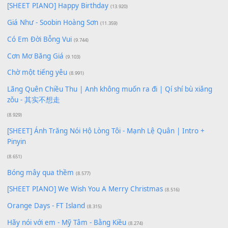
Để lại một bình luận
Bạn phải
đăng nhập
để gửi bình luận.
Xem nhiều nhất
Buông bỏ sự phụ thuộc nơi anh (Pinyin)
(18.942)
Phép Màu (OST Đàn Cá Gỗ)
(15.618)
[SHEET PIANO] Happy Birthday
(13.920)
Giá Như - Soobin Hoàng Sơn
(11.359)
Có Em Đời Bỗng Vui
(9.744)
Cơn Mơ Băng Giá
(9.103)
Chờ một tiếng yêu
(8.991)
Lãng Quên Chiều Thu | Anh không muốn ra đi | Qí shí bù xiǎ
zǒu - 其实不想走