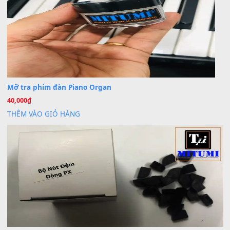
BÀI MỚI VIẾT
Dịch vụ cho thuê âm thanh tiệc gia đình, ban nhạc, ca s
20
Th7
Cài đặt dữ liệu cho đàn PSR-SX900 PSR-SX920 tại MIT
20
Th7
Dịch Vụ Cài Đặt Sample Đàn Organ Yamaha Tận Nhà 
07
Th7
Nâng Tầm Âm Thanh Cho Cây Đàn Của Bạn
Khóa Học Hướng Dẫn Sử Dụng Đàn Organ/Keyboard
26
Th6
Chuyên Sâu TPHCM | MITUMI
Cài đặt dữ liệu sample cho đàn Yamaha PSR-S750 S95
26
Th6