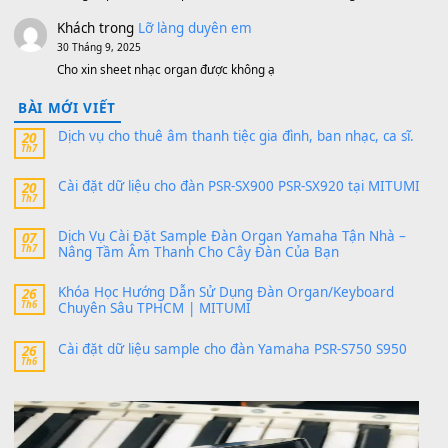
https://vietkeyboard.vn/bo-du-lieu-sample-mitumi-cho-dan-psr
sx900-psr-sx700/
thaibaoduong68
trong
Bộ dữ liệu Sample MITUMI cho
PSR-SX900 và PSR-SX700
24 Tháng 4, 2026
Có giữ liệu 720 ko tuân e xin với ạ
thaitoanorg
trong
Bộ dữ liệu Sample MITUMI cho Đàn
SX900 và PSR-SX700
24 Tháng 4, 2026
bác ơi cho em hỏi chút , e tải về nhưng chỉ mở dc STYLE , khôn
band tiếng…
MinhTuan89
trong
Lỡ làng duyên em
30 Tháng 9, 2025
Trang hợp âm chưa cập nhật sheet, bạn đợi một thời gian nhé
Khách
trong
Lỡ làng duyên em
30 Tháng 9, 2025
Cho xin sheet nhạc organ được không ạ