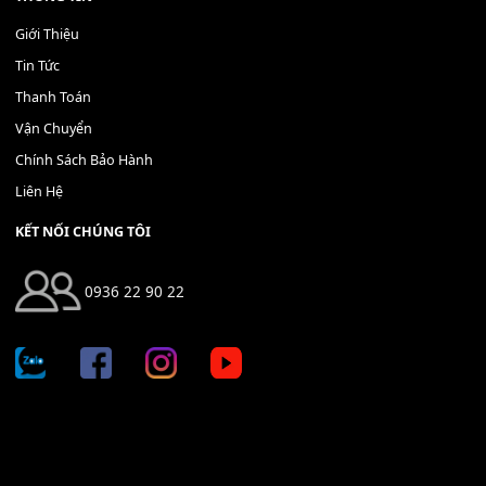
Bộ Nút Đệm Đàn Piano CASIO PX - Giá tốt nhất - Sửa tại n
400,000
₫
THÊM VÀO GIỎ HÀNG
Địa chỉ: 666/5A Đường Ba Tháng Hai, P.14, Q.10, TP HCM
Hotline: 0936 22 90 22