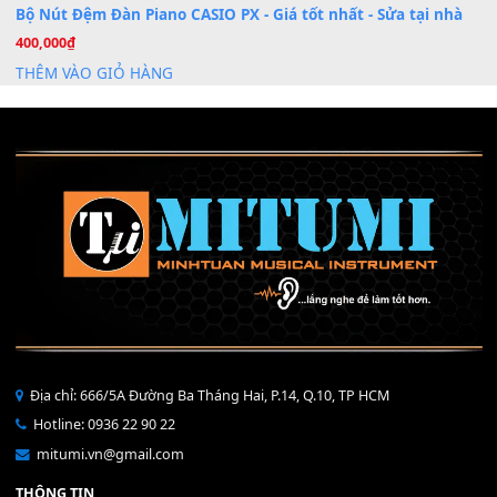
Mỡ tra phím đàn Piano Organ
40,000
₫
THÊM VÀO GIỎ HÀNG