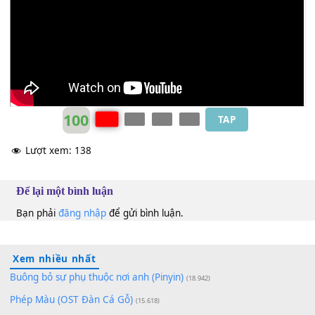
Đức Hạnh
Cm
100
TAP
Lượt xem:
138