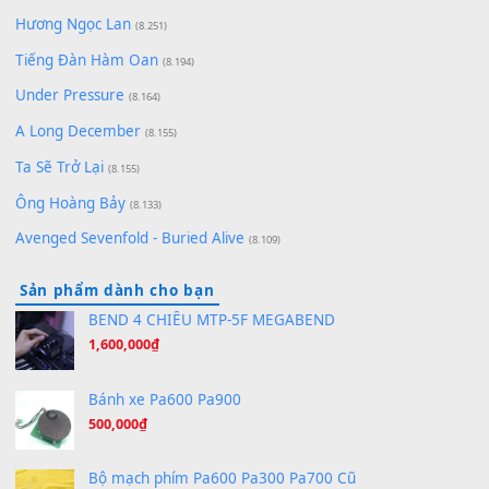
(8.929)
[SHEET] Ánh Trăng Nói Hộ Lòng Tôi - Mạnh Lệ Quân | Intro +
Pinyin
(8.651)
Bóng mây qua thềm
(8.577)
[SHEET PIANO] We Wish You A Merry Christmas
(8.516)
Orange Days - FT Island
(8.315)
Hãy nói với em - Mỹ Tâm - Bằng Kiều
(8.274)
Hương Ngọc Lan
(8.251)
Tiếng Đàn Hàm Oan
(8.194)
Under Pressure
(8.164)
A Long December
(8.155)
Ta Sẽ Trở Lại
(8.155)