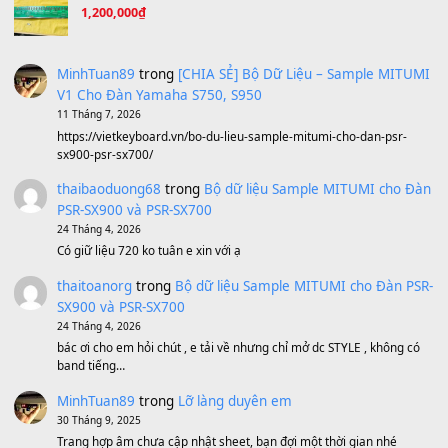
Ông Hoàng Bảy
(8.133)
Avenged Sevenfold - Buried Alive
(8.109)
Sản phẩm dành cho bạn
BEND 4 CHIỀU MTP-5F MEGABEND
1,600,000
₫
Bánh xe Pa600 Pa900
500,000
₫
Bộ mạch phím Pa600 Pa300 Pa700 Cũ
1,200,000
₫
MinhTuan89
trong
[CHIA SẺ] Bộ Dữ Liệu – Sample MI
V1 Cho Đàn Yamaha S750, S950
11 Tháng 7, 2026