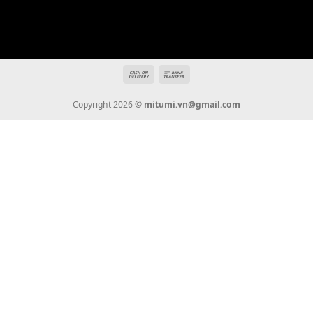
mitumi.vn@gmail.com
THÔNG TIN
Giới Thiệu
Tin Tức
Thanh Toán
Vận Chuyển
Chính Sách Bảo Hành
Liên Hệ
KẾT NỐI CHÚNG TÔI
0936 22 90 22