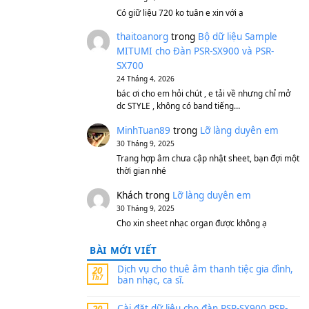
S750, S950
11 Tháng 7, 2026
https://vietkeyboard.vn/b
mitumi-cho-dan-psr-sx900
thaibaoduong68
tron
MITUMI cho Đàn PSR-S
SX700
24 Tháng 4, 2026
Có giữ liệu 720 ko tuân e x
thaitoanorg
trong
Bộ 
MITUMI cho Đàn PSR-S
SX700
24 Tháng 4, 2026
bác ơi cho em hỏi chút , e
dc STYLE , không có band
MinhTuan89
trong
Lỡ 
30 Tháng 9, 2025