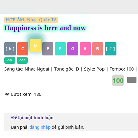
HỢP ÂM
,
Nhạc Quốc Tế
Happiness is here and now
D
[ b ]
C
E
F
G
A
B
[ # ]
ON
OFF
Sáng tác: Nhạc Ngoại | Tone gốc: D | Style: Pop | Tempo:
100
Lượt xem:
186