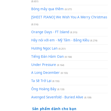
(8.929)
[SHEET] Ánh Trăng Nói Hộ Lò
Quân | Intro + Pinyin
(8.651)
Bóng mây qua thềm
(8.577)
[SHEET PIANO] We Wish You 
(8.516)
Orange Days - FT Island
(8.315)
Hãy nói với em - Mỹ Tâm - Bằ
Hương Ngọc Lan
(8.251)
Tiếng Đàn Hàm Oan
(8.194)
Under Pressure
(8.164)
A Long December
(8.155)