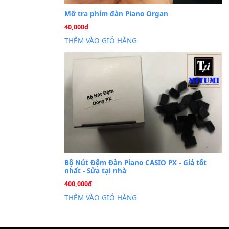
Cài đặt dữ liệu sampl
26
Th6
PSR-S750 S950
Mỡ tra phím đàn Piano Org
40,000
₫
THÊM VÀO GIỎ HÀNG