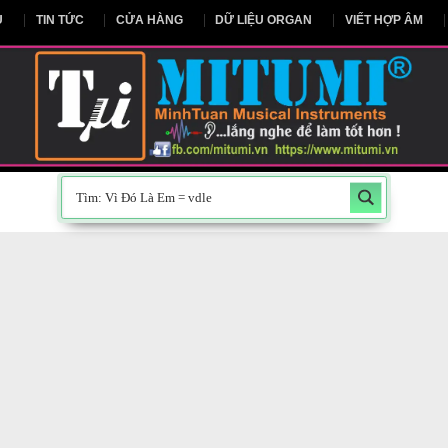
NG CHỦ
TIN TỨC
CỬA HÀNG
DỮ LIỆU ORGAN
V