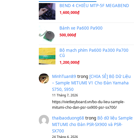
Ta Sẽ Trở Lại
(8.155)
Ông Hoàng Bảy
(8.133)
Avenged Sevenfold - Buried A
Sản phẩm dành cho bạn
BEND 4 CHIỀU M
1,600,000
₫
Bánh xe Pa600 Pa
500,000
₫
Bộ mạch phím Pa6
Cũ
1,200,000
₫
MinhTuan89
trong
[CH
– Sample MITUMI V1 