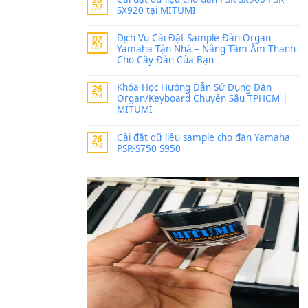
Trang hợp âm chưa cập nh
thời gian nhé
Khách
trong
Lỡ làng 
30 Tháng 9, 2025
Cho xin sheet nhạc organ
BÀI MỚI VIẾT
Dịch vụ cho thuê âm th
20
Th7
ban nhạc, ca sĩ.
Cài đặt dữ liệu cho đà
20
Th7
SX920 tại MITUMI
Dịch Vụ Cài Đặt Samp
07
Th7
Yamaha Tận Nhà – N
Cho Cây Đàn Của Bạn
Khóa Học Hướng Dẫn 
26
Th6
Organ/Keyboard Chuy
MITUMI