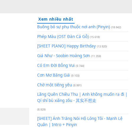
Xem nhiều nhất
Buông bỏ sự phụ thuộc nơi an
Phép Màu (OST Đàn Cá Gỗ)
(1
[SHEET PIANO] Happy Birthd
Giá Như - Soobin Hoàng Sơn
(
Có Em Đời Bỗng Vui
(9.744)
Cơn Mơ Băng Giá
(9.103)
Chờ một tiếng yêu
(8.991)
Lãng Quên Chiều Thu | Anh k
Qí shí bù xiǎng zǒu - 其实不