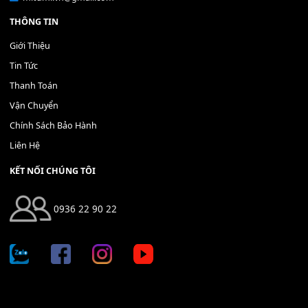
Bộ Nút Đệm Đàn Piano CASIO PX - Giá tốt nhất - Sửa tại n
400,000
₫
THÊM VÀO GIỎ HÀNG