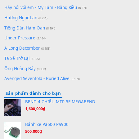
Lãng Quên Chiều Thu | Anh không muốn ra đi | Qí shí bù xiǎ
zǒu - 其实不想走
(8.929)
[SHEET] Ánh Trăng Nói Hộ Lòng Tôi - Mạnh Lệ Quân | Intro +
Pinyin
(8.651)
Bóng mây qua thềm
(8.577)
[SHEET PIANO] We Wish You A Merry Christmas
(8.516)
Orange Days - FT Island
(8.315)
Hãy nói với em - Mỹ Tâm - Bằng Kiều
(8.274)
Hương Ngọc Lan
(8.251)
Tiếng Đàn Hàm Oan
(8.194)
Under Pressure
(8.164)