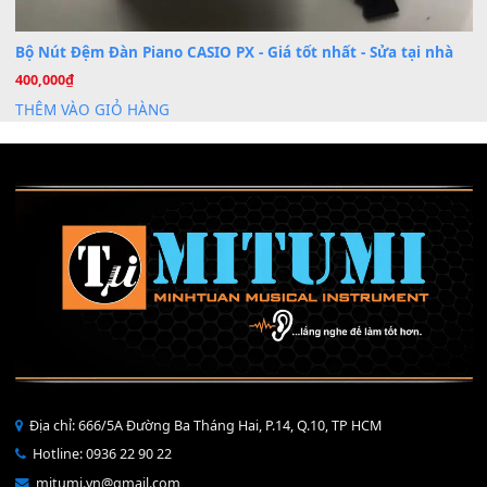
Mỡ tra phím đàn Piano Organ
40,000
₫
THÊM VÀO GIỎ HÀNG