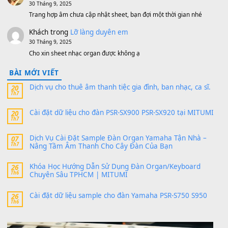
MinhTuan89
trong
[CHIA SẺ] Bộ Dữ Liệu – Sample MI
V1 Cho Đàn Yamaha S750, S950
11 Tháng 7, 2026
https://vietkeyboard.vn/bo-du-lieu-sample-mitumi-cho-dan-psr
sx900-psr-sx700/
thaibaoduong68
trong
Bộ dữ liệu Sample MITUMI cho
PSR-SX900 và PSR-SX700
24 Tháng 4, 2026
Có giữ liệu 720 ko tuân e xin với ạ
thaitoanorg
trong
Bộ dữ liệu Sample MITUMI cho Đàn
SX900 và PSR-SX700
24 Tháng 4, 2026
bác ơi cho em hỏi chút , e tải về nhưng chỉ mở dc STYLE , khôn
band tiếng…
MinhTuan89
trong
Lỡ làng duyên em
30 Tháng 9, 2025
Trang hợp âm chưa cập nhật sheet, bạn đợi một thời gian nhé