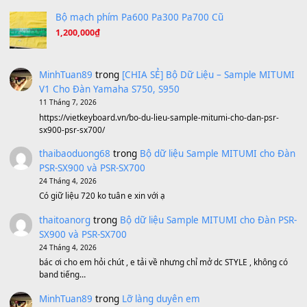
A Long December
(8.155)
Ta Sẽ Trở Lại
(8.155)
Ông Hoàng Bảy
(8.133)
Avenged Sevenfold - Buried Alive
(8.109)
Sản phẩm dành cho bạn
BEND 4 CHIỀU MTP-5F MEGABEND
1,600,000
₫
Bánh xe Pa600 Pa900
500,000
₫
Bộ mạch phím Pa600 Pa300 Pa700 Cũ
1,200,000
₫