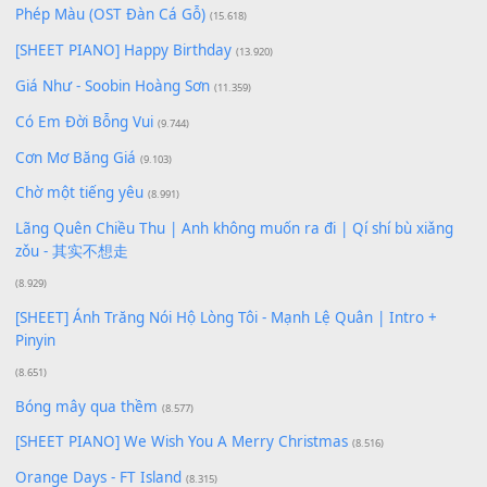
Lượt xem:
219
Để lại một bình luận
Bạn phải
đăng nhập
để gửi bình luận.
Xem nhiều nhất
Buông bỏ sự phụ thuộc nơi anh (Pinyin)
(18.942)
Phép Màu (OST Đàn Cá Gỗ)
(15.618)
[SHEET PIANO] Happy Birthday
(13.920)
Giá Như - Soobin Hoàng Sơn
(11.359)
Có Em Đời Bỗng Vui
(9.744)
Cơn Mơ Băng Giá
(9.103)
Chờ một tiếng yêu
(8.991)