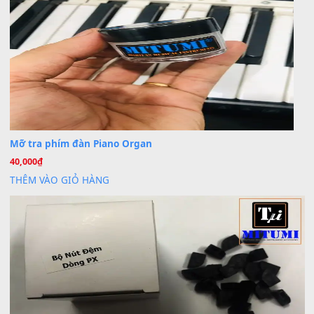
Khách
trong
Lỡ làng duyên em
30 Tháng 9, 2025
Cho xin sheet nhạc organ được không ạ
BÀI MỚI VIẾT
Dịch vụ cho thuê âm thanh tiệc gia đình, ban nhạc, ca s
20
Th7
Cài đặt dữ liệu cho đàn PSR-SX900 PSR-SX920 tại MIT
20
Th7
Dịch Vụ Cài Đặt Sample Đàn Organ Yamaha Tận Nhà 
07
Th7
Nâng Tầm Âm Thanh Cho Cây Đàn Của Bạn
Khóa Học Hướng Dẫn Sử Dụng Đàn Organ/Keyboard
26
Th6
Chuyên Sâu TPHCM | MITUMI
Cài đặt dữ liệu sample cho đàn Yamaha PSR-S750 S95
26
Th6