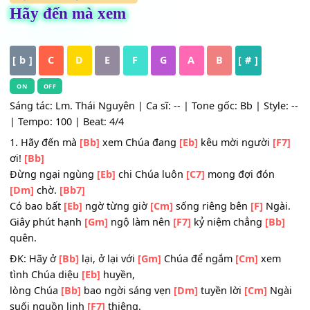
HỢP ÂM
,
Nhạc Thánh Ca
Hãy đến mà xem
[ b ]
C
D
E
F
G
A
B
[ # ]
ON
OFF
Sáng tác: Lm. Thái Nguyên | Ca sĩ: -- | Tone gốc: Bb | Styl
| Tempo: 100 | Beat: 4/4
1. Hãy đến mà
[Bb]
xem Chúa đang
[Eb]
kêu mời người
[
ơi!
[Bb]
Đừng ngại ngùng
[Eb]
chi Chúa luôn
[C7]
mong đợi đón
[Dm]
chờ.
[Bb7]
Có bao bất
[Eb]
ngờ từng giờ
[Cm]
sống riêng bên
[F]
Ng
Giây phút hạnh
[Gm]
ngộ làm nên
[F7]
kỷ niệm chẳng
[B
quên.