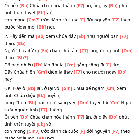
ĐK: Hãy ở
[Bb]
lại, ở lại với
[Gm]
Chúa để ngắm
[Cm]
xe
tình Chúa diệu
[Eb]
huyền,
lòng Chúa
[Bb]
bao ngời sáng vẹn
[Dm]
tuyền lời
[Cm]
N
suối nguồn linh
[F7]
thiêng.
Ôi bên
[Bb]
Chúa chan hòa thánh
[F7]
ân, ôi giây
[Bb]
ph
tình thân tuyệt
[Eb]
vời,
con mong
[Cm7]
ước dành cả cuộc
[F]
đời nguyện
[F7]
th
bước Ngài mọi
[Bb]
nơi.
2. Hãy đến mà
[Bb]
xem Chúa đây
[Eb]
như người bạn
[F
thân.
[Bb]
Người hãy dừng
[Eb]
chân chú tâm
[C7]
lắng đọng tinh
[
thần.
[Bb7]
Đã bao nhiêu
[Eb]
lần đời ta
[Cm]
gắng công đi
[F]
tìm.
Đây Chúa hiện
[Gm]
diện lạ thay
[F7]
cho người ngày
[Bb
nay.
ĐK: Hãy ở
[Bb]
lại, ở lại với
[Gm]
Chúa để ngắm
[Cm]
xe
tình Chúa diệu
[Eb]
huyền,