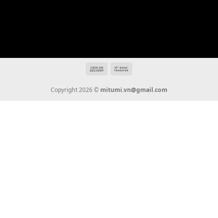
Địa chỉ: 666/5A Đường Ba Tháng Hai, P.14, Q.10, TP HCM
Hotline: 0936 22 90 22
mitumi.vn@gmail.com
THÔNG TIN
Giới Thiệu
Tin Tức
Thanh Toán
Vận Chuyển
Chính Sách Bảo Hành
Liên Hệ
KẾT NỐI CHÚNG TÔI
0936 22 90 22