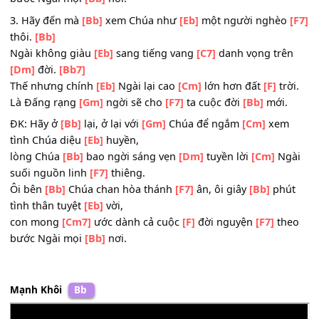
lòng Chúa
[Bb]
bao ngời sáng vẹn
[Dm]
tuyền lời
[Cm]
N
suối nguồn linh
[F7]
thiêng.
Ôi bên
[Bb]
Chúa chan hòa thánh
[F7]
ân, ôi giây
[Bb]
ph
tình thân tuyệt
[Eb]
vời,
con mong
[Cm7]
ước dành cả cuộc
[F]
đời nguyện
[F7]
th
bước Ngài mọi
[Bb]
nơi.
3. Hãy đến mà
[Bb]
xem Chúa như
[Eb]
một người nghè
thôi.
[Bb]
Ngài không giàu
[Eb]
sang tiếng vang
[C7]
danh vọng tr
[Dm]
đời.
[Bb7]
Thế nhưng chính
[Eb]
Ngài lại cao
[Cm]
lớn hơn đất
[F]
tr
Là Đấng rạng
[Gm]
ngời sẽ cho
[F7]
ta cuộc đời
[Bb]
mới
ĐK: Hãy ở
[Bb]
lại, ở lại với
[Gm]
Chúa để ngắm
[Cm]
xe
tình Chúa diệu
[Eb]
huyền,
lòng Chúa
[Bb]
bao ngời sáng vẹn
[Dm]
tuyền lời
[Cm]
N
suối nguồn linh
[F7]
thiêng.
Ôi bên
[Bb]
Chúa chan hòa thánh
[F7]
ân, ôi giây
[Bb]
ph