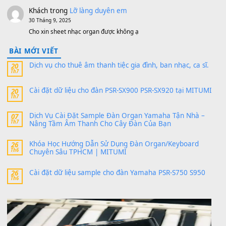
sx900-psr-sx700/
thaibaoduong68
trong
Bộ dữ liệu Sample MITUMI cho
PSR-SX900 và PSR-SX700
24 Tháng 4, 2026
Có giữ liệu 720 ko tuân e xin với ạ
thaitoanorg
trong
Bộ dữ liệu Sample MITUMI cho Đàn
SX900 và PSR-SX700
24 Tháng 4, 2026
bác ơi cho em hỏi chút , e tải về nhưng chỉ mở dc STYLE , khôn
band tiếng…
MinhTuan89
trong
Lỡ làng duyên em
30 Tháng 9, 2025
Trang hợp âm chưa cập nhật sheet, bạn đợi một thời gian nhé
Khách
trong
Lỡ làng duyên em
30 Tháng 9, 2025
Cho xin sheet nhạc organ được không ạ