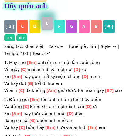
HỢP ÂM
,
Nhạc Trẻ
Hãy quên anh
E
[ b ]
C
D
F
G
A
B
[ # ]
ON
OFF
Sáng tác: Khắc Việt | Ca sĩ: -- | Tone gốc: Em | Style: -- |
Tempo: 100 | Beat: 4/4
1. Hãy cho
[Em]
anh ôm em một lần cuối cùng
Vì ngày
[C]
mai anh đi về một nơi
[D]
xa
Em
[Am]
hãy gom hết kỷ niệm chúng
[D]
mình
Và hãy đốt
[G]
hết đi hỡi em
Vì anh
[C]
đã không
[Am]
giữ được lời hứa ngày
[B7]
xư
2. Đừng gọi
[Em]
tên anh những lúc thấy buồn
Và đừng
[C]
khóc khi em một mình em
[D]
ơi