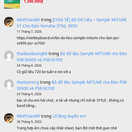
(8.133)
Avenged Sevenfold - Buried Alive
(8.109)
Sản phẩm dành cho bạn
BEND 4 CHIỀU MTP-5F MEGABEND
1,600,000
₫
Bánh xe Pa600 Pa900
500,000
₫
Bộ mạch phím Pa600 Pa300 Pa700 Cũ
1,200,000
₫
MinhTuan89
trong
[CHIA SẺ] Bộ Dữ Liệu – Sample MI
V1 Cho Đàn Yamaha S750, S950
11 Tháng 7, 2026
https://vietkeyboard.vn/bo-du-lieu-sample-mitumi-cho-dan-psr