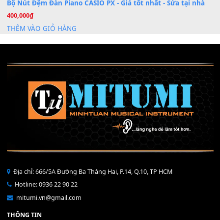
Mỡ tra phím đàn Piano Organ
40,000
₫
THÊM VÀO GIỎ HÀNG