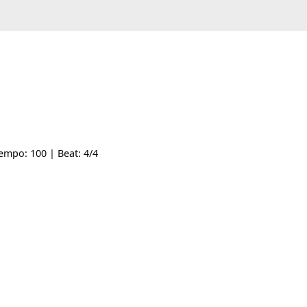
: -- | Tempo: 100 | Beat: 4/4
u