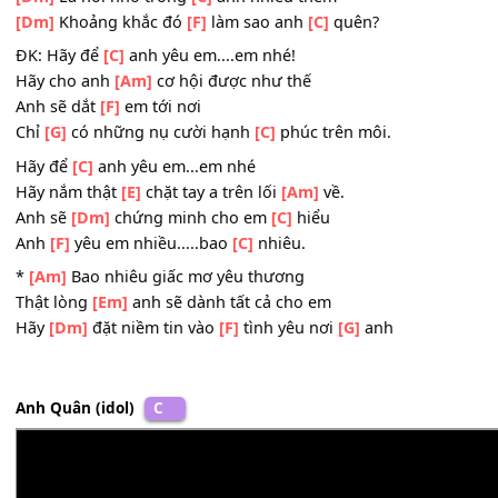
2. Ngay lần gặp đầu
[C]
tiên giây phút mà em bước đến
Trong mắt em anh đã thấy cảm giác bình
[Am]
yên
[F]
Rồi Thời gian trôi
[C]
qua mỗi đêm
[Dm]
Là nỗi nhớ trong
[C]
anh nhiều thêm
[Dm]
Khoảng khắc đó
[F]
làm sao anh
[C]
quên?
ĐK: Hãy để
[C]
anh yêu em....em nhé!
Hãy cho anh
[Am]
cơ hội được như thế
Anh sẽ dắt
[F]
em tới nơi
Chỉ
[G]
có những nụ cười hạnh
[C]
phúc trên môi.
Hãy để
[C]
anh yêu em...em nhé
Hãy nắm thật
[E]
chặt tay a trên lối
[Am]
về.
Anh sẽ
[Dm]
chứng minh cho em
[C]
hiểu
Anh
[F]
yêu em nhiều.....bao
[C]
nhiêu.
*
[Am]
Bao nhiêu giấc mơ yêu thương
Thật lòng
[Em]
anh sẽ dành tất cả cho em
Hãy
[Dm]
đặt niềm tin vào
[F]
tình yêu nơi
[G]
anh