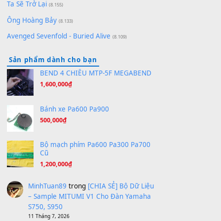
[SHEET PIANO] We Wish You A Merry Christmas
(8.516)
Orange Days - FT Island
(8.315)
Hãy nói với em - Mỹ Tâm - Bằng Kiều
(8.274)
Hương Ngọc Lan
(8.251)
Tiếng Đàn Hàm Oan
(8.194)
Under Pressure
(8.164)
A Long December
(8.155)
Ta Sẽ Trở Lại
(8.155)
Ông Hoàng Bảy
(8.133)
Avenged Sevenfold - Buried Alive
(8.109)
Sản phẩm dành cho bạn