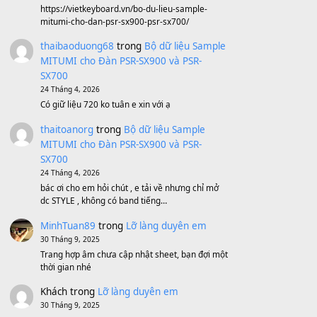
BEND 4 CHIỀU MTP-5F MEGABEND
1,600,000
₫
Bánh xe Pa600 Pa900
500,000
₫
Bộ mạch phím Pa600 Pa300 Pa700
Cũ
1,200,000
₫
MinhTuan89
trong
[CHIA SẺ] Bộ Dữ Liệu
– Sample MITUMI V1 Cho Đàn Yamaha
S750, S950
11 Tháng 7, 2026
https://vietkeyboard.vn/bo-du-lieu-sample-
mitumi-cho-dan-psr-sx900-psr-sx700/
thaibaoduong68
trong
Bộ dữ liệu Sample
MITUMI cho Đàn PSR-SX900 và PSR-