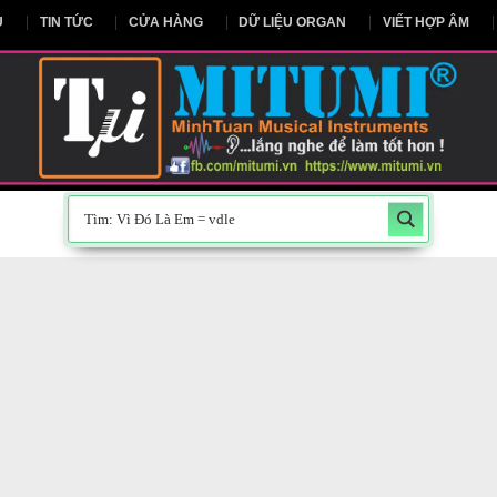
NG CHỦ
TIN TỨC
CỬA HÀNG
DỮ LIỆU ORGAN
V