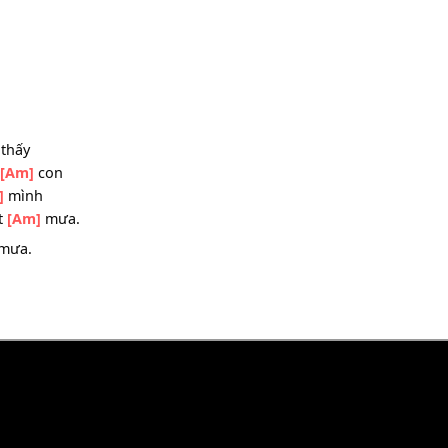
hấy mẹ
[Am]
đâu?
năm
[G]
dài
 còn đâu mà
[Am]
thương.
]
xa
]
ơi.
g
[Am]
thấy
n gặp
[Am]
con
 một
[G]
mình
che hạt
[Am]
mưa.
t
[Am]
mưa.