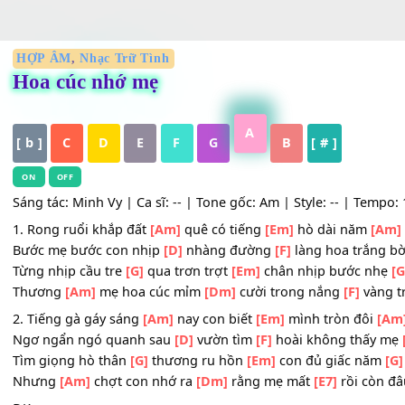
HỢP ÂM
,
Nhạc Trữ Tình
Hoa cúc nhớ mẹ
A
[ b ]
C
D
E
F
G
B
[ # ]
ON
OFF
Sáng tác: Minh Vy | Ca sĩ: -- | Tone gốc: Am | Style: -- | 
1. Rong ruổi khắp đất
[Am]
quê có tiếng
[Em]
hò dài nă
Bước mẹ bước con nhịp
[D]
nhàng đường
[F]
làng hoa t
Từng nhịp cầu tre
[G]
qua trơn trợt
[Em]
chân nhịp bước
Thương
[Am]
mẹ hoa cúc mỉm
[Dm]
cười trong nắng
[F]
2. Tiếng gà gáy sáng
[Am]
nay con biết
[Em]
mình tròn đ