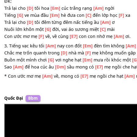
Ngơ ngẩn ngó quanh sau
[D]
vườn tìm
[F]
hoài không t
Tìm giọng hò thân
[G]
thương ru hồn
[Em]
con đủ giấc 
Nhưng
[Am]
chợt con nhớ ra
[Dm]
rằng mẹ mất
[E7]
rồi
ĐK:
Trả lại cho
[D]
tôi hoa
[Em]
cúc trắng rạng
[Am]
ngời
Tiếng
[G]
ve mùa đầu
[Em]
hè đưa con
[C]
đến lớp học
[F
Trả lại cho
[D]
tôi đêm từng đêm nấc tiếng ầu
[Am]
ơ
Nuôi lớn khôn một
[G]
đời, vai áo sương miệt
[C]
mài
Con ước mơ mẹ
[F]
về, về cùng
[E7]
con con nhớ mẹ
[Am
3. Tiếng vạc kêu tối
[Am]
nay con đốt
[Em]
đèn tìm khôn
Chắc mẹ trốn quanh trong
[D]
nhà mà
[F]
mẹ không muố
Buồn một mình chơi
[G]
vơi nghe hạt
[Em]
mưa rồi khóc
Sao
[Am]
để hoa cúc âu
[Dm]
sầu mong có
[E7]
mẹ ngồi 
* Con ước mơ mẹ
[Am]
về, mong có
[E7]
mẹ ngồi che hạ