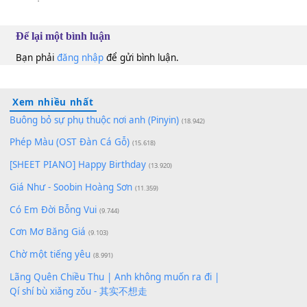
10
Lượt xem:
170
Để lại một bình luận
Bạn phải
đăng nhập
để gửi bình luận.
Xem nhiều nhất
Buông bỏ sự phụ thuộc nơi anh (Pinyin)
(18.942)
Phép Màu (OST Đàn Cá Gỗ)
(15.618)