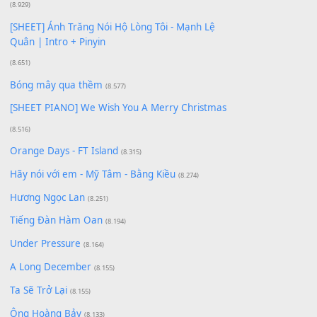
[SHEET PIANO] Happy Birthday
(13.920)
Giá Như - Soobin Hoàng Sơn
(11.359)
Có Em Đời Bỗng Vui
(9.744)
Cơn Mơ Băng Giá
(9.103)
Chờ một tiếng yêu
(8.991)
Lãng Quên Chiều Thu | Anh không muốn ra đi |
Qí shí bù xiǎng zǒu - 其实不想走
(8.929)
[SHEET] Ánh Trăng Nói Hộ Lòng Tôi - Mạnh Lệ
Quân | Intro + Pinyin
(8.651)
Bóng mây qua thềm
(8.577)
[SHEET PIANO] We Wish You A Merry Christmas