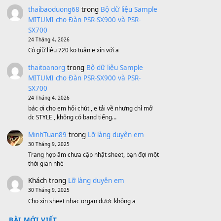
Bánh xe Pa600 Pa900
500,000
₫
Bộ mạch phím Pa600 Pa300 Pa700
Cũ
1,200,000
₫
MinhTuan89
trong
[CHIA SẺ] Bộ Dữ Liệu
– Sample MITUMI V1 Cho Đàn Yamaha
S750, S950
11 Tháng 7, 2026
https://vietkeyboard.vn/bo-du-lieu-sample-
mitumi-cho-dan-psr-sx900-psr-sx700/
thaibaoduong68
trong
Bộ dữ liệu Sample
MITUMI cho Đàn PSR-SX900 và PSR-
SX700
24 Tháng 4, 2026