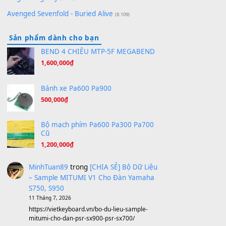
(8.516)
Orange Days - FT Island
(8.315)
Hãy nói với em - Mỹ Tâm - Bằng Kiều
(8.274)
Hương Ngọc Lan
(8.251)
Tiếng Đàn Hàm Oan
(8.194)
Under Pressure
(8.164)
A Long December
(8.155)
Ta Sẽ Trở Lại
(8.155)
Ông Hoàng Bảy
(8.133)
Avenged Sevenfold - Buried Alive
(8.109)
Sản phẩm dành cho bạn
BEND 4 CHIỀU MTP-5F MEGABEND
1,600,000
₫