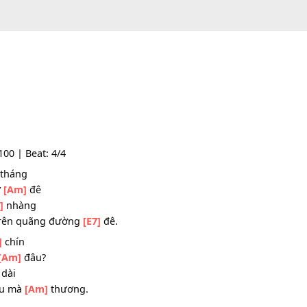
Tempo: 100 | Beat: 4/4
m
[Am]
tháng
rắng bờ
[Am]
đê
 nhẹ
[G]
nhàng
vàng trên quãng đường
[E7]
đê.
ôi
[Am]
chín