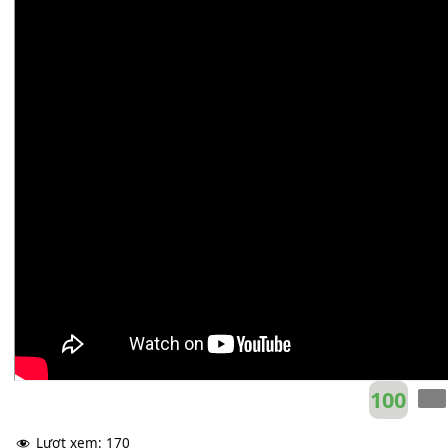
Quốc Đại
Bbm