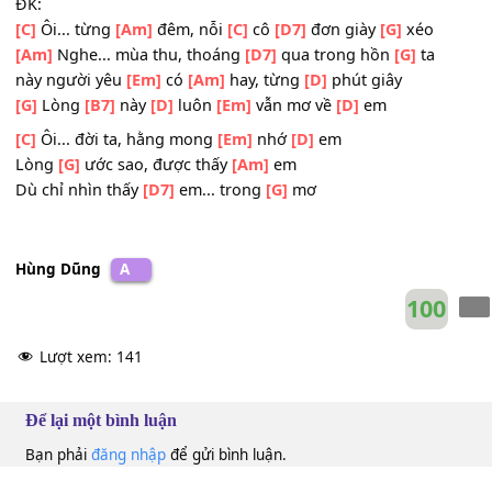
Bờ
[C]
môi, thắm thiết trao
[Am]
nhau nụ hôn ngất
[D7]
n
Và em
[Bm]
đã cho ta
[Em]
câu nguyện thề
Ru
[Am]
ta trong mộng vàng,
[D7]
giờ đã phai
[G]
tàn.
ĐK:
[C]
Ôi... từng
[Am]
đêm, nỗi
[C]
cô
[D7]
đơn giày
[G]
xéo
[Am]
Nghe... mùa thu, thoáng
[D7]
qua trong hồn
[G]
ta
này người yêu
[Em]
có
[Am]
hay, từng
[D]
phút giây
[G]
Lòng
[B7]
này
[D]
luôn
[Em]
vẫn mơ về
[D]
em
[C]
Ôi... đời ta, hằng mong
[Em]
nhớ
[D]
em
Lòng
[G]
ước sao, được thấy
[Am]
em
Dù chỉ nhìn thấy
[D7]
em... trong
[G]
mơ
Hùng Dũng
A
10