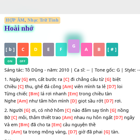
HỢP ÂM
,
Nhạc Trữ Tình
Hoài nhớ
G
[ b ]
C
D
E
F
A
B
[ # ]
ON
OFF
Sáng tác: Tô Dũng - năm: 2010 | Ca sĩ: -- | Tone gốc: G | S
1. Ngày
[G]
em, cất bước ra
[C]
đi chẳng câu từ
[G]
biệt
Chiều
[C]
thu, ghế đá công
[Am]
viên mình ta lẻ
[D7]
loi
Từng chiếc
[Bm]
lá rơi nhanh
[Em]
trong chiều tàn
Nghe
[Am]
như tâm hồn mình
[D]
giọt sầu rớt
[D7]
rơi.
2. Người
[G]
ơi, có nhớ hôm
[C]
nào đắm say tình
[G]
nồn