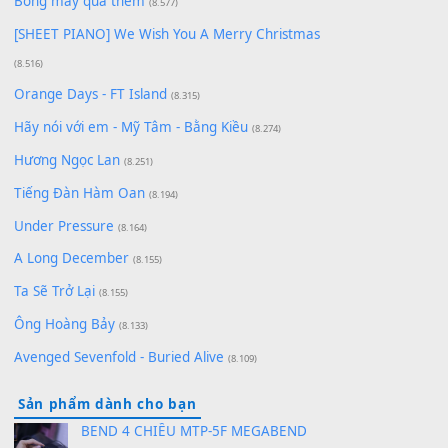
Lãng Quên Chiều Thu | Anh không muốn ra đi |
Qí shí bù xiǎng zǒu - 其实不想走
(8.929)
[SHEET] Ánh Trăng Nói Hộ Lòng Tôi - Mạnh Lệ
Quân | Intro + Pinyin
(8.651)
Bóng mây qua thềm
(8.577)
[SHEET PIANO] We Wish You A Merry Christmas
(8.516)
Orange Days - FT Island
(8.315)
Hãy nói với em - Mỹ Tâm - Bằng Kiều
(8.274)
Hương Ngọc Lan
(8.251)
Tiếng Đàn Hàm Oan
(8.194)