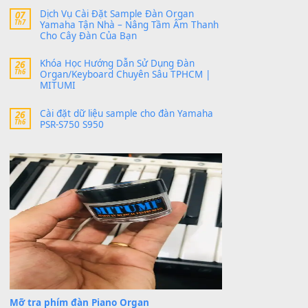
MinhTuan89
trong
Lỡ làng duyên em
30 Tháng 9, 2025
Trang hợp âm chưa cập nhật sheet, bạn đợi một
thời gian nhé
Khách
trong
Lỡ làng duyên em
30 Tháng 9, 2025
Cho xin sheet nhạc organ được không ạ
BÀI MỚI VIẾT
Dịch vụ cho thuê âm thanh tiệc gia đình,
20
Th7
ban nhạc, ca sĩ.
Cài đặt dữ liệu cho đàn PSR-SX900 PSR-
20
Th7
SX920 tại MITUMI
Dịch Vụ Cài Đặt Sample Đàn Organ
07
Th7
Yamaha Tận Nhà – Nâng Tầm Âm Thanh
Cho Cây Đàn Của Bạn