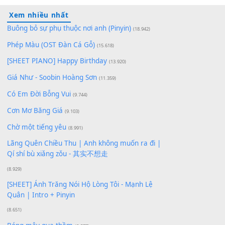
Lượt xem:
141
Để lại một bình luận
Bạn phải
đăng nhập
để gửi bình luận.
Xem nhiều nhất
Buông bỏ sự phụ thuộc nơi anh (Pinyin)
(18.942)
Phép Màu (OST Đàn Cá Gỗ)
(15.618)
[SHEET PIANO] Happy Birthday
(13.920)
Giá Như - Soobin Hoàng Sơn
(11.359)
Có Em Đời Bỗng Vui
(9.744)
Cơn Mơ Băng Giá
(9.103)
Chờ một tiếng yêu
(8.991)