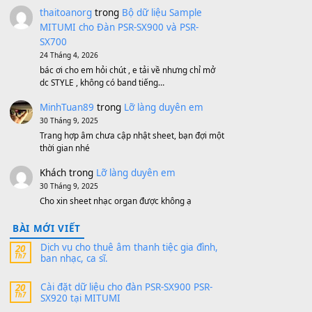
MinhTuan89
trong
[CHIA SẺ] Bộ Dữ Liệu
– Sample MITUMI V1 Cho Đàn Yamaha
S750, S950
11 Tháng 7, 2026
https://vietkeyboard.vn/bo-du-lieu-sample-
mitumi-cho-dan-psr-sx900-psr-sx700/
thaibaoduong68
trong
Bộ dữ liệu Sample
MITUMI cho Đàn PSR-SX900 và PSR-
SX700
24 Tháng 4, 2026
Có giữ liệu 720 ko tuân e xin với ạ
thaitoanorg
trong
Bộ dữ liệu Sample
MITUMI cho Đàn PSR-SX900 và PSR-
SX700
24 Tháng 4, 2026
bác ơi cho em hỏi chút , e tải về nhưng chỉ mở
dc STYLE , không có band tiếng…