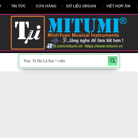
NG CHỦ
TIN TỨC
CỬA HÀNG
DỮ LIỆU ORGAN
V