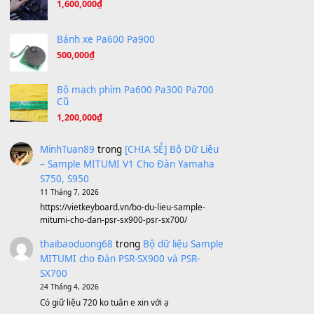
Under Pressure
(8.164)
A Long December
(8.155)
Ta Sẽ Trở Lại
(8.155)
Ông Hoàng Bảy
(8.133)
Avenged Sevenfold - Buried Alive
(8.109)
Sản phẩm dành cho bạn
BEND 4 CHIỀU MTP-5F MEGABEND
1,600,000
₫
Bánh xe Pa600 Pa900
500,000
₫
Bộ mạch phím Pa600 Pa300 Pa700
Cũ
1,200,000
₫